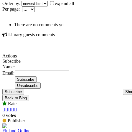
Order by:
expand all
Per page:
There are no comments yet
Library guests comments
Actions
Subscribe
Name:
Email:
Subscribe
Sha
Back to Blog
Rate





0 votes
Publisher
Finland Online