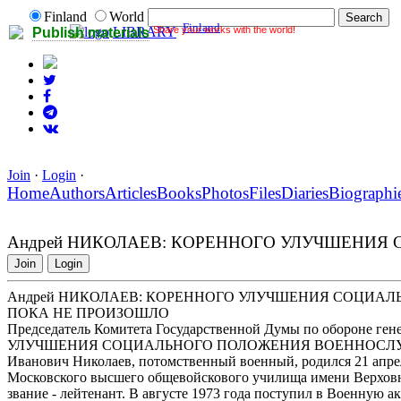
Finland
World
Finland
Share your works with the world!
LIBRARY
Publish materials
Join
·
Login
·
Home
Authors
Articles
Books
Photos
Files
Diaries
Biographi
Андрей НИКОЛАЕВ: КОРЕННОГО УЛУЧШЕНИ
Join
Login
Андрей НИКОЛАЕВ: КОРЕННОГО УЛУЧШЕНИЯ СОЦИ
ПОКА НЕ ПРОИЗОШЛО
Председатель Комитета Государственной Думы по обороне
УЛУЧШЕНИЯ СОЦИАЛЬНОГО ПОЛОЖЕНИЯ ВОЕННОСЛУ
Иванович Николаев, потомственный военный, родился 21 апрел
Московского высшего общевойскового училища имени Верхов
звание - лейтенант. В августе 1973 года поступил в Военную 