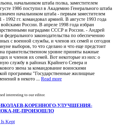
льона, начальником штаба полка, заместителем
вгусте 1986 поступил в Академию Генерального штаба
азначен начальником штаба - первым заместителем
- 1992 гг. командовал армией. В августе 1993 года
ойсками России. В апреле 1998 года избран
арственными наградами СССР и России. - Андрей
ии федерального законодательства по обеспечению
ных с военной службы, и членов их семей и сегодня
нуне выборов, то что сделано и что еще предстоит
о, на правительственном уровне приняты важные
х и членов их семей. Вот некоторые из них: о
ую службу в районах Крайнего Севера и
кового звена за командование воинскими
ской программы "Государственные жилищные
енений в некото ...
Read more
d interesting to our editor.
Андрей-НИКОЛАЕВ-КОРЕННОГО-УЛУЧШЕНИЯ-
ОКА-НЕ-ПРОИЗОШЛО
 Is Kept