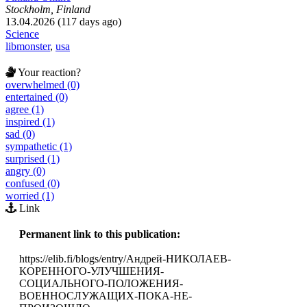
Stockholm, Finland
13.04.2026 (117 days ago)
Science
libmonster
,
usa
Your reaction?
overwhelmed (0)
entertained (0)
agree (1)
inspired (1)
sad (0)
sympathetic (1)
surprised (1)
angry (0)
confused (0)
worried (1)
Link
Permanent link to this publication:
https://elib.fi/blogs/entry/Андрей-НИКОЛАЕВ-
КОРЕННОГО-УЛУЧШЕНИЯ-
СОЦИАЛЬНОГО-ПОЛОЖЕНИЯ-
ВОЕННОСЛУЖАЩИХ-ПОКА-НЕ-