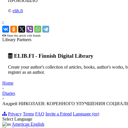
ПРОИЗОШЛО
©
elib.fi
‹
›
Share this article with friends
Library Partners
ELIB.FI - Finnish Digital Library
Create your author's collection of articles, books, author's works,
register as an author.
Home
›
Diaries
›
Андрей НИКОЛАЕВ: КОРЕННОГО УЛУЧШЕНИЯ СОЦИ
Privacy
Terms
FAQ
Invite a Friend
Language (en)
Select Language
American English