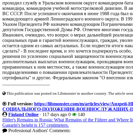
проходил службу в Уральском военном округе командиром бата
командира, командиром учебной мотострелковой дивизии. В а
ВС СССР. После успешного окончания в июне 1988 года был н
командующего армией Ленинградского военного округа. В 1991 
Указом Президента РФ назначен командующим Пограничными в
депутатом Государственной Думы РФ. Отмечен многими госуд
Иванович, очевидно, что вопрос о мерах дальнейшей реализац
социальных прав и гарантий военнослужащих, граждан, уволен
остается одним из самых актуальных. Если подвести итоги нака
сделать? - В последнее время, и это хочется подчеркнуть особ
решения по усилению социальной защищенности военнослужащи
дополнительных выплатах военнослужащим, проходящим военн
приравненных к ним местностях, а также военнослужащим пол
подразделениями о повышении привлекательности Президент
сертификаты" и другие. Федеральным законом "О внесении изм
____________________
This publication was posted on Libmonster in another country. The article seeme
Full version:
https://libmonster.com/m/articles/view/
СОЦИАЛЬНОГО-ПОЛОЖЕНИЯ-ВОЕННОСЛУЖАЩИХ-П
Finland Online
·
117 days ago
0
140
Hitler's Remains in Russia: What Remains of the Führer and Where It
Gagarin's height is 157 centimeters.
Professional Authors' Comments: