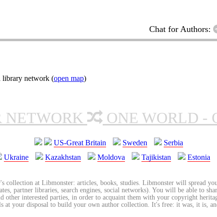
Chat for Authors:
 library network (
open map
)
R NETWORK
ONE WORLD - 
US-Great Britain
Sweden
Serbia
Ukraine
Kazakhstan
Moldova
Tajikistan
Estonia
's collection at Libmonster: articles, books, studies. Libmonster will spread you
tes, partner libraries, search engines, social networks). You will be able to sha
nd other interested parties, in order to acquaint them with your copyright herit
 at your disposal to build your own author collection. It's free: it was, it is, an