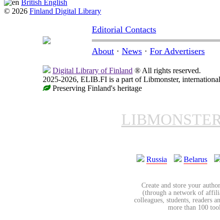
British English
© 2026
Finland Digital Library
Editorial Contacts
About
·
News
·
For Advertisers
Digital Library of Finland
® All rights reserved.
2025-2026, ELIB.FI is a part of Libmonster, international
Preserving Finland's heritage
LIBMONSTE
Russia
Belarus
Create and store your author
(through a network of affilia
colleagues, students, readers a
more than 100 tools