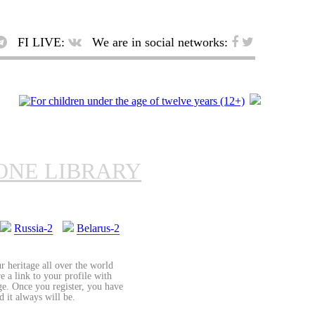
FI LIVE:
We are in social networks:
ONE LIBRARY
Russia-2
Belarus-2
r heritage all over the world
re a link to your profile with
age. Once you register, you have
d it always will be.