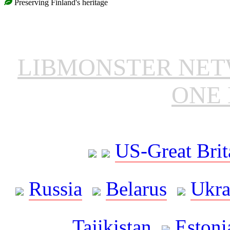
Preserving Finland's heritage
LIBMONSTER NE
ONE 
US-Great Brit
Russia
Belarus
Ukra
Tajikistan
Estoni