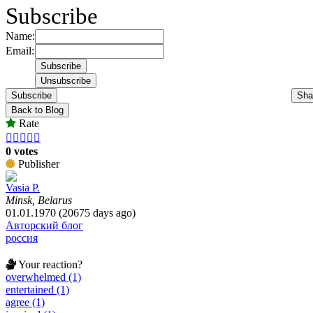
Subscribe
Name:
Email:
Subscribe
Sha
Back to Blog
Rate





0 votes
Publisher
Vasia P.
Minsk, Belarus
01.01.1970 (20675 days ago)
Авторский блог
россия
Your reaction?
overwhelmed (1)
entertained (1)
agree (1)