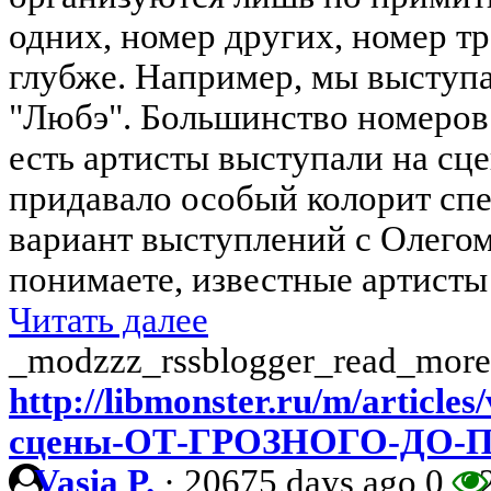
одних, номер других, номер т
глубже. Например, мы выступа
"Любэ". Большинство номеров
есть артисты выступали на сце
придавало особый колорит спе
вариант выступлений с Олего
понимаете, известные артисты 
Читать далее
_modzzz_rssblogger_read_more
http://libmonster.ru/m/articl
сцены-ОТ-ГРОЗНОГО-ДО
Vasia P.
·
20675 days ago
0
2