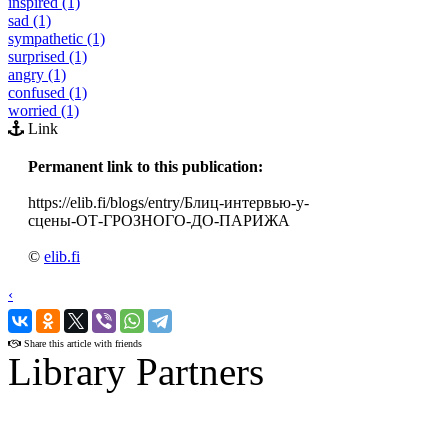
inspired (1)
sad (1)
sympathetic (1)
surprised (1)
angry (1)
confused (1)
worried (1)
Link
Permanent link to this publication:
https://elib.fi/blogs/entry/Блиц-интервью-у-
сцены-ОТ-ГРОЗНОГО-ДО-ПАРИЖА
©
elib.fi
‹
›
Share this article with friends
Library Partners