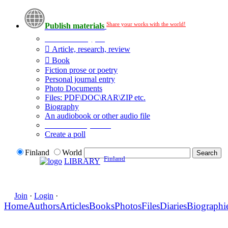
Share your works with the world!
Publish materials
Publication type?
Article, research, review
Book
Fiction prose or poetry
Personal journal entry
Photo Documents
Files: PDF\DOC\RAR\ZIP etc.
Biography
An audiobook or other audio file
Additional options:
Create a poll
Finland
World
Finland
LIBRARY
Join
·
Login
·
Home
Authors
Articles
Books
Photos
Files
Diaries
Biographi