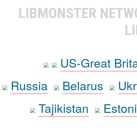
LIBMONSTER NET
L
US-Great Brit
Russia
Belarus
Ukr
Tajikistan
Eston