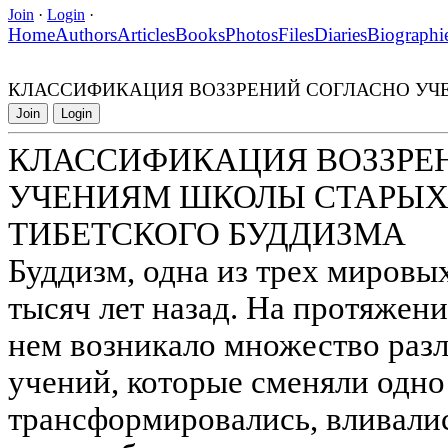
Join
·
Login
·
Home
Authors
Articles
Books
Photos
Files
Diaries
Biographi
КЛАССИФИКАЦИЯ ВОЗЗРЕНИЙ СОГЛАСНО УЧ
Join
Login
КЛАССИФИКАЦИЯ ВОЗЗРЕ
УЧЕНИЯМ ШКОЛЫ СТАРЫХ
ТИБЕТСКОГО БУДДИЗМА
Буддизм, одна из трех мировых
тысяч лет назад. На протяжени
нем возникало множество раз
учений, которые сменяли одно 
трансформировались, вливалис