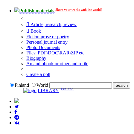
Share your works with the world!
Publish materials
Publication type?
Article, research, review
Book
Fiction prose or poetry
Personal journal entry
Photo Documents
Files: PDF\DOC\RAR\ZIP etc.
Biography
An audiobook or other audio file
Additional options:
Create a poll
Finland
World
Finland
LIBRARY