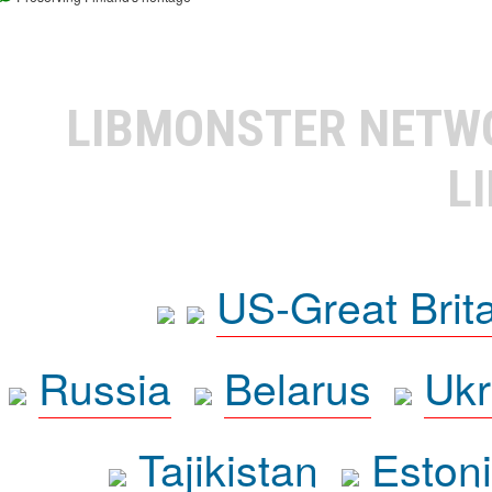
LIBMONSTER NET
L
US-Great Brit
Russia
Belarus
Ukr
Tajikistan
Eston