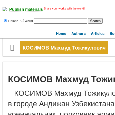
Share your works with the world!
Publish materials
Finland
World
Home
Authors
Articles
Bo
КОСИМОВ Махмуд Тожикулович
КОСИМОВ Махмуд Тожи
КОСИМОВ Махмуд Тожикулови
в городе Андижан Узбекистана
военачальник, полковник арми