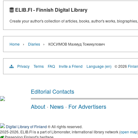
ELIB.FI - Finnish Digital Library
Create your author's collection of articles, books, author's works, biographies
›
›
Home
Diaries
КОСИМОВ Махмуд Тожикулович
Privacy
Terms
FAQ
Invite a Friend
Language (en)
© 2026
Finlan
Editorial Contacts
About
·
News
·
For Advertisers
Digital Library of Finland
® All rights reserved.
2025-2026, ELIB.FI is a part of Libmonster, international library network (
open map
Preserving Finland's heritage