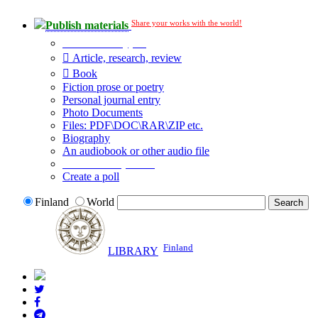
Share your works with the world!
Publish materials
Publication type?
Article, research, review
Book
Fiction prose or poetry
Personal journal entry
Photo Documents
Files: PDF\DOC\RAR\ZIP etc.
Biography
An audiobook or other audio file
Additional options:
Create a poll
Finland
World
Finland
LIBRARY