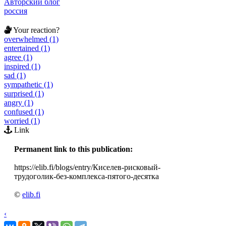
Авторский блог
россия
Your reaction?
overwhelmed (1)
entertained (1)
agree (1)
inspired (1)
sad (1)
sympathetic (1)
surprised (1)
angry (1)
confused (1)
worried (1)
Link
Permanent link to this publication:
https://elib.fi/blogs/entry/Киселев-рисковый-
трудоголик-без-комплекса-пятого-десятка
©
elib.fi
‹
›