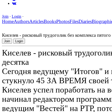
Join
·
Login
·
Home
Authors
Articles
Books
Photos
Files
Diaries
Biographi
Киселев - рисковый трудоголик без комплекса пятого 
Join
Login
Киселев - рисковый трудоголик
десятка
Сегодня ведущему "Итогов" и
стукнуло 45 ЗА ВРЕМЯ своей 
Киселев успел поработать на 
начинал редактором программы
ведущим "Вестей" на РТР, пот