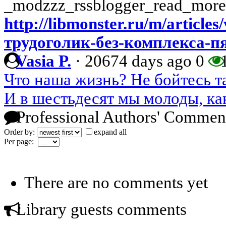
_modzzz_rssblogger_read_more
http://libmonster.ru/m/articl
трудоголик-без-комплекса-п
Vasia P.
·
20674 days ago
0
1
Что наша жизнь? Не бойтесь т
И в шестьдесят мы молоды, ка
Professional Authors' Commen
Order by:
expand all
Per page:
There are no comments yet
Library guests comments