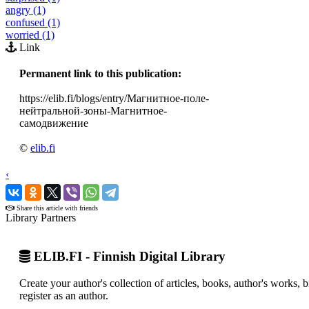
angry (1)
confused (1)
worried (1)
Link
Permanent link to this publication:
https://elib.fi/blogs/entry/Магнитное-поле-
нейтральной-зоны-Магнитное-
самодвижение
©
elib.fi
‹
›
Share this article with friends
Library Partners
ELIB.FI - Finnish Digital Library
Create your author's collection of articles, books, author's works,
register as an author.