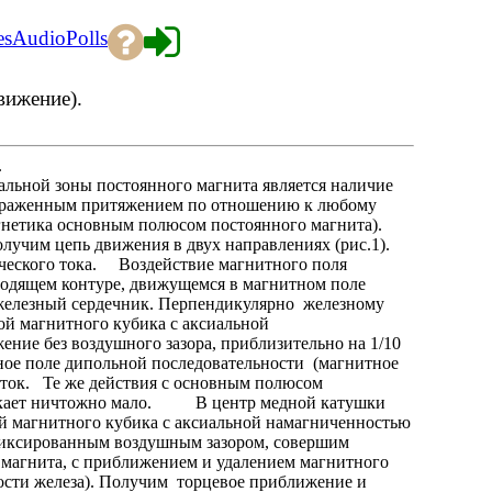
es
Audio
Polls
вижение).
.
ьной зоны постоянного магнита является наличие
ыраженным притяжением по отношению к любому
агнетика основным полюсом постоянного магнита).
лучим цепь движения в двух направлениях (рис.1).
оздействие магнитного поля
водящем контуре, движущемся в магнитном поле
железный сердечник. Перпендикулярно железному
ой магнитного кубика с аксиальной
ние без воздушного зазора, приблизительно на 1/10
тное поле дипольной последовательности (магнитное
 ток. Те же действия с основным полюсом
зникает ничтожно мало. В центр медной катушки
ой магнитного кубика с аксиальной намагниченностью
фиксированным воздушным зазором, совершим
магнита, с приближением и удалением магнитного
ости железа). Получим торцевое приближение и