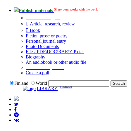
Share your works with the world!
Publish materials
Publication type?
Article, research, review
Book
Fiction prose or poetry
Personal journal entry
Photo Documents
Files: PDF\DOC\RAR\ZIP etc.
Biography
An audiobook or other audio file
Additional options:
Create a poll
Finland
World
Finland
LIBRARY