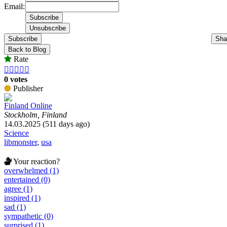
Email:
Subscribe
Sha
Back to Blog
Rate





0 votes
Publisher
Finland Online
Stockholm, Finland
14.03.2025 (511 days ago)
Science
libmonster
,
usa
Your reaction?
overwhelmed (1)
entertained (0)
agree (1)
inspired (1)
sad (1)
sympathetic (0)
surprised (1)