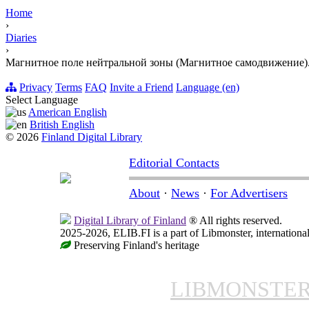
Home
›
Diaries
›
Магнитное поле нейтральной зоны (Магнитное самодвижение)
Privacy
Terms
FAQ
Invite a Friend
Language (en)
Select Language
American English
British English
© 2026
Finland Digital Library
Editorial Contacts
About
·
News
·
For Advertisers
Digital Library of Finland
® All rights reserved.
2025-2026, ELIB.FI is a part of Libmonster, international
Preserving Finland's heritage
LIBMONSTE