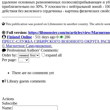
удаление основных разноименных полюсов(прибывающее и убы
приблизительно по 30%. У плоскости с нейтральной зоной - 
действия без железного сердечника - картина физических свойст
____________________
This publication was posted on Libmonster in another country. The article seeme
Full version:
https://libmonster.com/m/articles/view/Магн
Finland Online
·
511 days ago
0
286
ПРЕСС-СЛУЖБА СИБИРСКОГО ВОЕННОГО ОКРУГА РАС
© Магнитное Самодвижение.
Professional Authors' Comments:
Order by:
expand all
Per page:
There are no comments yet
Library guests comments
Actions
Subscribe
Name: