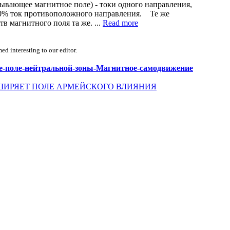
вающее магнитное поле) - токи одного направления,
100% ток противоположного направления. Те же
в магнитного поля та же. ...
Read more
d interesting to our editor.
итное-поле-нейтральной-зоны-Магнитное-самодвижение
ШИРЯЕТ ПОЛЕ АРМЕЙСКОГО ВЛИЯНИЯ