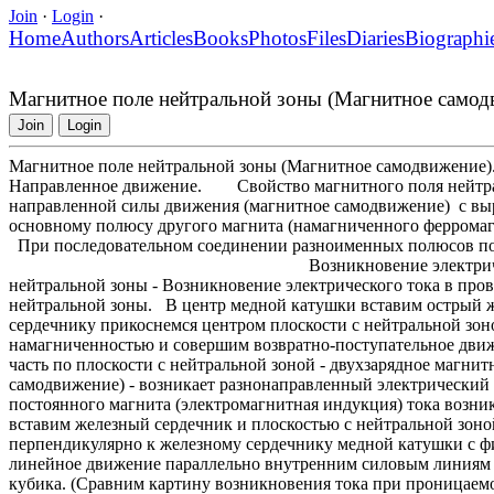
Join
·
Login
·
Home
Authors
Articles
Books
Photos
Files
Diaries
Biographi
Магнитное поле нейтральной зоны (Магнитное самод
Join
Login
Магнитное поле нейтральной зоны (Магнитное самодвижение)
Направленное движение. Свойство магнитного поля нейтрал
направленной силы движения (магнитное самодвижение) с в
основному полюсу другого магнита (намагниченного ферром
При последовательном соединении разноименных полюсов по
Возникновение электрического тока. В
нейтральной зоны - Возникновение электрического тока в про
нейтральной зоны. В центр медной катушки вставим острый 
сердечнику прикоснемся центром плоскости с нейтральной зон
намагниченностью и совершим возвратно-поступательное движе
часть по плоскости с нейтральной зоной - двухзарядное магни
самодвижение) - возникает разнонаправленный электрический
постоянного магнита (электромагнитная индукция) тока во
вставим железный сердечник и плоскостью с нейтральной зон
перпендикулярно к железному сердечнику медной катушки с 
линейное движение параллельно внутренним силовым линиям 
кубика. (Сравним картину возникновения тока при проницаем