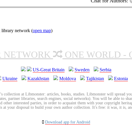
Chat for Authors:
 library network (
open map
)
R NETWORK
ONE WORLD - 
US-Great Britain
Sweden
Serbia
Ukraine
Kazakhstan
Moldova
Tajikistan
Estonia
's collection at Libmonster: articles, books, studies. Libmonster will spread you
tes, partner libraries, search engines, social networks). You will be able to sha
nd other interested parties, in order to acquaint them with your copyright herit
 at your disposal to build your own author collection. It's free: it was, it is, an
Download app for Android