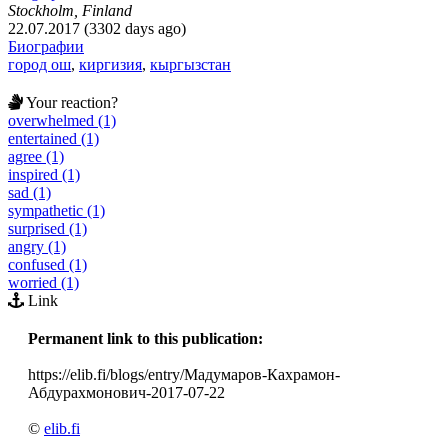
Stockholm, Finland
22.07.2017 (3302 days ago)
Биографии
город ош
,
киргизия
,
кыргызстан
Your reaction?
overwhelmed (1)
entertained (1)
agree (1)
inspired (1)
sad (1)
sympathetic (1)
surprised (1)
angry (1)
confused (1)
worried (1)
Link
Permanent link to this publication:
https://elib.fi/blogs/entry/Мадумаров-Кахрамон-
Абдурахмонович-2017-07-22
©
elib.fi