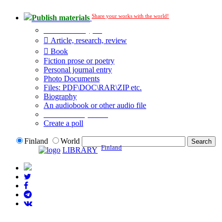
Share your works with the world!
Publish materials
Publication type?
Article, research, review
Book
Fiction prose or poetry
Personal journal entry
Photo Documents
Files: PDF\DOC\RAR\ZIP etc.
Biography
An audiobook or other audio file
Additional options:
Create a poll
Finland
World
Finland
LIBRARY