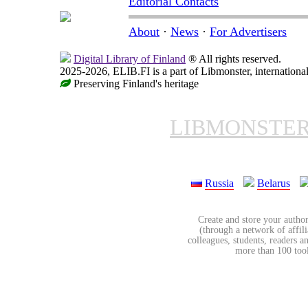
Editorial Contacts
About
·
News
·
For Advertisers
Digital Library of Finland
® All rights reserved.
2025-2026, ELIB.FI is a part of Libmonster, international
Preserving Finland's heritage
LIBMONSTE
Russia
Belarus
Create and store your author
(through a network of affilia
colleagues, students, readers a
more than 100 tools