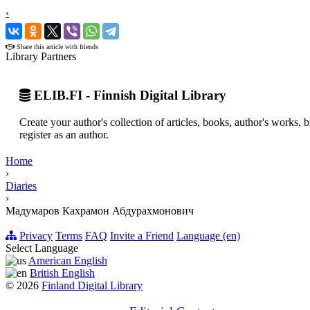
‹
›
Share this article with friends
Library Partners
ELIB.FI - Finnish Digital Library
Create your author's collection of articles, books, author's works,
register as an author.
Home
›
Diaries
›
Мадумаров Кахрамон Абдурахмонович
Privacy
Terms
FAQ
Invite a Friend
Language (en)
Select Language
American English
British English
© 2026
Finland Digital Library