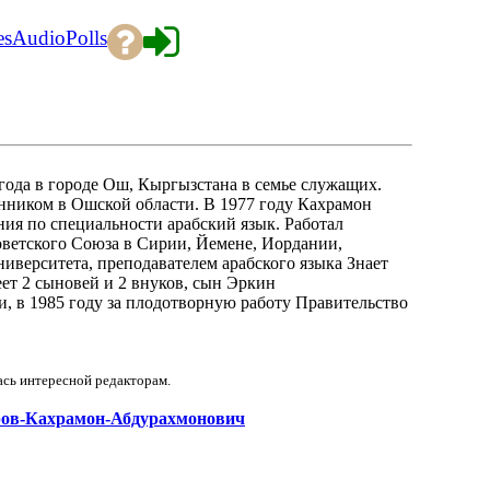
es
Audio
Polls
ода в городе Ош, Кыргызстана в семье служащих.
нником в Ошской области. В 1977 году Кахрамон
ия по специальности арабский язык. Работал
оветского Союза в Сирии, Йемене, Иордании,
иверситета, преподавателем арабского языка Знает
ет 2 сыновей и 2 внуков, сын Эркин
 в 1985 году за плодотворную работу Правительство
ась интересной редакторам.
маров-Кахрамон-Абдурахмонович