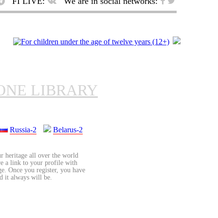
FI LIVE:
We are in social networks:
ONE LIBRARY
Russia-2
Belarus-2
r heritage all over the world
re a link to your profile with
age. Once you register, you have
d it always will be.