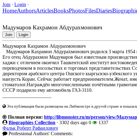
Join
·
Login
·
Home
Authors
Articles
Books
Photos
Files
Diaries
Biographi
Мадумаров Кахрамон Абдурахмонович
Join
Login
Мадумаров Кахрамон Абдурахмонович
Мадумаров Кахрамон Абдурахмонович родился 3 марта 1954 г
Его отец Абдурахмон Мадумаров был известным производстве
хаджи с отличием окончил Ташкентский институт востоковеден
переводчиком в посольствах и торговых представительствах С
директором арабского центра Ошского кыргызско-узбекского ун
наизусть Коран. Сейчас работает предпринимателем.Женат, име
стоматолог.Награждён многочисленными почётными грамотами,
СССР подарило ему автомобиль ГАЗ-3110.
____________________
Эта публикация была размещена на Либмонстре в другой стране и показал
Полная версия:
http://libmonster.ru/m/person/view/Маду
Biographies Collection
·
3302 days ago
0
1337
Фальк Роберт Рафаилович
Professional Authors' Comments: