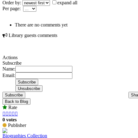
Order by:
expand all
Per page:
There are no comments yet
Library guests comments
Actions
Subscribe
Name:
Email:
Subscribe
Sha
Back to Blog
Rate





0 votes
Publisher
Biographies Collection