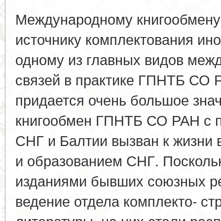
Международному книгообмену
источнику комплектования ино
одному из главных видов меж
связей в практике ГПНТБ СО 
придается очень большое зна
книгообмен ГПНТБ СО РАН с п
СНГ и Балтии вызван к жизни 
и образованием СНГ. Посколь
изданиями бывших союзных р
ведение отдела комплекто- ст
литературы, на них стали рас