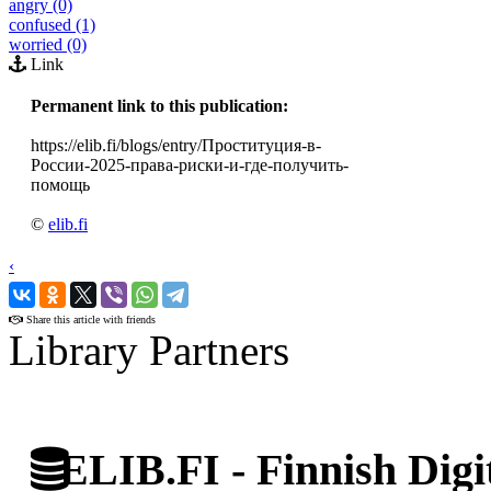
angry (0)
confused (1)
worried (0)
Link
Permanent link to this publication:
https://elib.fi/blogs/entry/Проституция-в-
России-2025-права-риски-и-где-получить-
помощь
©
elib.fi
‹
›
Share this article with friends
Library Partners
ELIB.FI - Finnish Digi