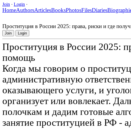
Join
·
Login
·
Home
Authors
Articles
Books
Photos
Files
Diaries
Biographi
Проституция в России 2025: права, риски и где пол
Join
Login
Проституция в России 2025: пр
помощь
Когда мы говорим о проституци
административную ответственн
оказывающего услуги, и уголов
организует или вовлекает. Дал
полочкам и дадим готовые алг
занятие проституцией в РФ -