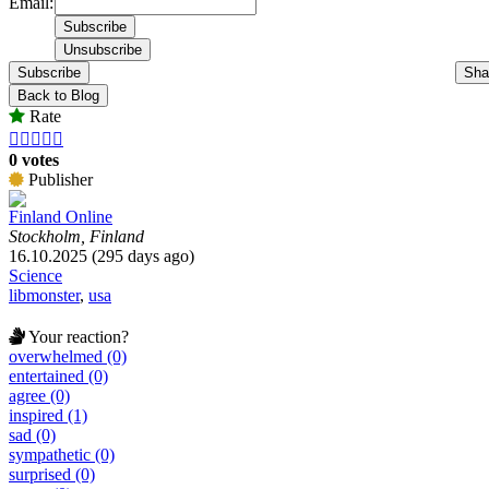
Email:
Subscribe
Sha
Back to Blog
Rate





0 votes
Publisher
Finland Online
Stockholm, Finland
16.10.2025 (295 days ago)
Science
libmonster
,
usa
Your reaction?
overwhelmed (0)
entertained (0)
agree (0)
inspired (1)
sad (0)
sympathetic (0)
surprised (0)