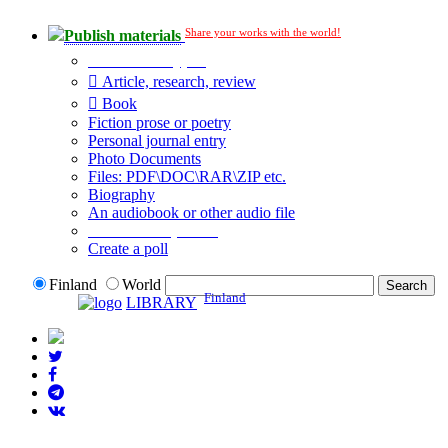
Share your works with the world!
Publish materials
Publication type?
Article, research, review
Book
Fiction prose or poetry
Personal journal entry
Photo Documents
Files: PDF\DOC\RAR\ZIP etc.
Biography
An audiobook or other audio file
Additional options:
Create a poll
Finland
World
Finland
LIBRARY