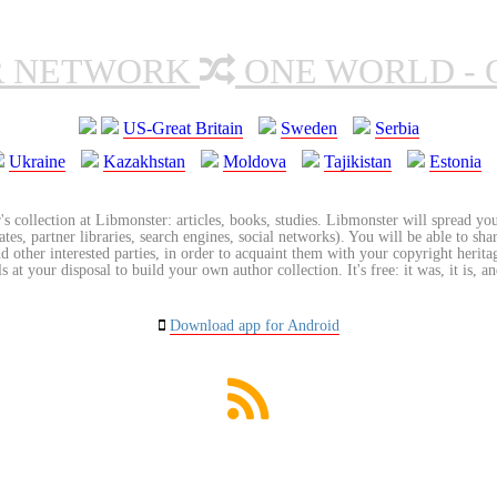
R NETWORK
ONE WORLD - 
US-Great Britain
Sweden
Serbia
Ukraine
Kazakhstan
Moldova
Tajikistan
Estonia
's collection at Libmonster: articles, books, studies. Libmonster will spread you
tes, partner libraries, search engines, social networks). You will be able to sha
nd other interested parties, in order to acquaint them with your copyright herit
 at your disposal to build your own author collection. It's free: it was, it is, an
Download app for Android