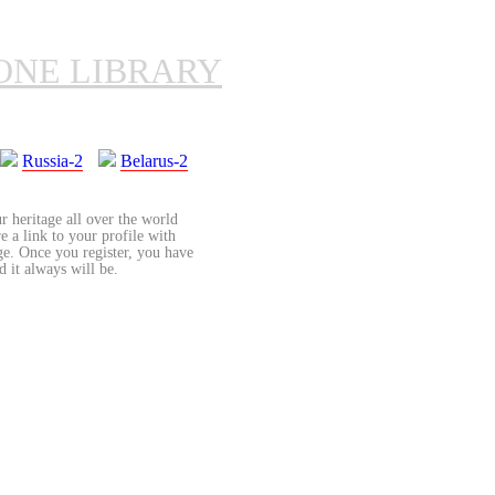
ONE LIBRARY
Russia-2
Belarus-2
r heritage all over the world
re a link to your profile with
age. Once you register, you have
d it always will be.