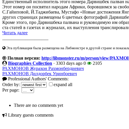
Единственный исполнитель этого номера Дарвишбек палван на 
Этот номер он посвятил народам Африки, боровшимся за свобо
С.Гайиповой, Й.Таджибаева, Мустафо «Новые достижения Янгию
других страницах размещены 6 цветных фотографий Дарвишбе
Кроме этого, про Дарвишбека палвана и руководимую им обр
ста статей в газетах и журналах, их выступления транслировали
Читать далее
____________________
Эта публикация была размещена на Либмонстре в другой стране и показал
Полная версия:
http://libmonster.ru/m/person/view/РА
Biographies Collection
·
3303 days ago
0
2105
РАХМОНОВ Журахон Рахмонбердиевич
РАХМОНОВ Дилдорбек Уринбоевич
Professional Authors' Comments:
Order by:
expand all
Per page:
There are no comments yet
Library guests comments