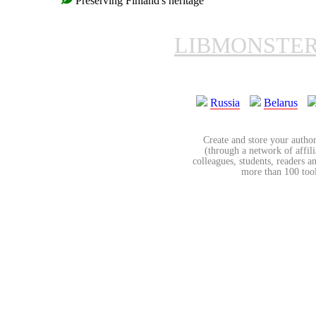
Preserving Finland's heritage
LIBMONSTE
Russia
Belarus
Create and store your author
(through a network of affilia
colleagues, students, readers a
more than 100 tools