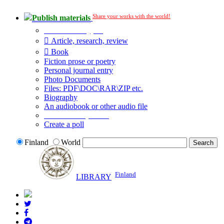
Share your works with the world!
Publish materials
Publication type?
Article, research, review
Book
Fiction prose or poetry
Personal journal entry
Photo Documents
Files: PDF\DOC\RAR\ZIP etc.
Biography
An audiobook or other audio file
Additional options:
Create a poll
Finland
World
Finland
LIBRARY