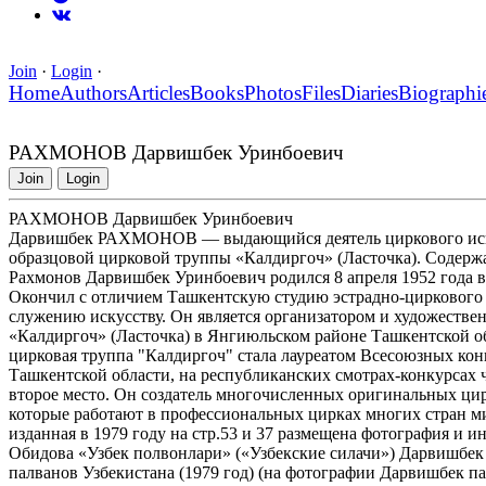
Join
·
Login
·
Home
Authors
Articles
Books
Photos
Files
Diaries
Biographi
РАХМОНОВ Дарвишбек Уринбоевич
Join
Login
РАХМОНОВ Дарвишбек Уринбоевич
Дарвишбек РАХМОНОВ — выдающийся деятель циркового искус
образцовой цирковой труппы «Калдиргоч» (Ласточка). Содерж
Рахмонов Дарвишбек Уринбоевич родился 8 апреля 1952 года в
Окончил с отличием Ташкентскую студию эстрадно-циркового и
служению искусству. Он является организатором и художеств
«Калдиргоч» (Ласточка) в Янгиюльском районе Ташкентской об
цирковая труппа "Калдиргоч" стала лауреатом Всесоюзных кон
Ташкентской области, на республиканских смотрах-конкурсах че
второе место. Он создатель многочисленных оригинальных цир
которые работают в профессиональных цирках многих стран м
изданная в 1979 году на стр.53 и 37 размещена фотография и 
Обидова «Узбек полвонлари» («Узбекские силачи») Дарвишбек
палванов Узбекистана (1979 год) (на фотографии Дарвишбек п