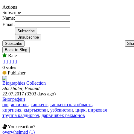
Actions
Subscribe
Name:
Email:
Subscribe
Sha
Back to Blog
Rate





0 votes
Publisher
Biographies Collection
Stockholm, Finland
22.07.2017 (3303 days ago)
Биографии
ош
,
янгиюль
,
ташкент
,
ташкентская область
,
киргизия
,
кыргызстан
,
узбекистан
,
цирк
,
цирковая
труппа калдиргоч
,
дарвишбек рахмонов
Your reaction?
overwhelmed (1)