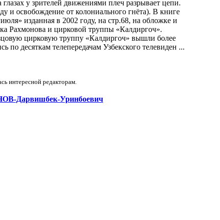
глазах у зрителей движениями плеч разрывает цепи.
ду и освобождение от колониального гнёта). В книге
ля» изданная в 2002 году, на стр.68, на обложке и
ка Рахмонова и цирковой труппы «Калдиргоч».
азцовую цирковую труппу «Калдиргоч» вышли более
сь по десяткам телепередачам Узбекского телевиден ...
ась интересной редакторам.
ХМОНОВ-Дарвишбек-Уринбоевич