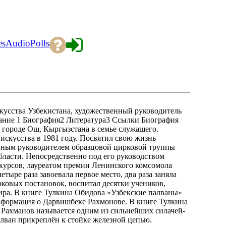
es
Audio
Polls
ства Узбекистана, художественный руководитель
ание 1 Биография2 Литература3 Ссылки Биография
 городе Ош, Кыргызстана в семье служащего.
скусства в 1981 году. Посвятил свою жизнь
енным руководителем образцовой цирковой труппы
ласти. Непосредственно под его руководством
курсов, лауреатом премии Ленинского комсомола
тыре раза завоевала первое место, два раза заняла
ковых постановок, воспитал десятки учеников,
ира. В книге Тулкина Обидова «Узбекские палваны»
информация о Дарвишбеке Рахмонове. В книге Тулкина
 Рахманов называется одним из сильнейших силачей-
алван прикреплён к стойке железной цепью.