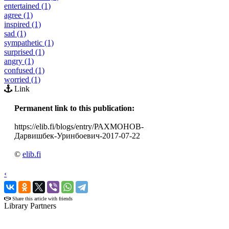
entertained (1)
agree (1)
inspired (1)
sad (1)
sympathetic (1)
surprised (1)
angry (1)
confused (1)
worried (1)
Link
Permanent link to this publication:
https://elib.fi/blogs/entry/РАХМОНОВ-
Дарвишбек-Уринбоевич-2017-07-22
©
elib.fi
‹
›
Share this article with friends
Library Partners