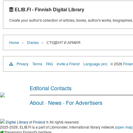
ELIB.FI - Finnish Digital Library
Create your author's collection of articles, books, author's works, biographies
›
›
Home
Diaries
СТУДЕНТ И АРМИЯ
Privacy
Terms
FAQ
Invite a Friend
Language (en)
© 2026
Finlan
Editorial Contacts
About
·
News
·
For Advertisers
Digital Library of Finland
® All rights reserved.
2025-2026, ELIB.FI is a part of Libmonster, international library network (
open map
Preserving Finland's heritage