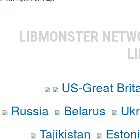
LIBMONSTER NET
L
US-Great Brit
Russia
Belarus
Ukr
Tajikistan
Eston