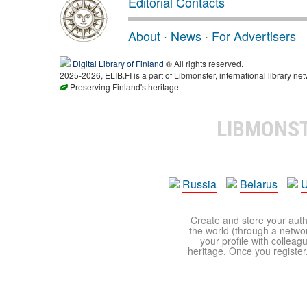
Editorial Contacts
About
·
News
·
For Advertisers
Digital Library of Finland
® All rights reserved.
2025-2026, ELIB.FI is a part of Libmonster, international library net
Preserving Finland's heritage
LIBMONS
Russia
Belarus
U
Create and store your autho
the world (through a network
your profile with colleag
heritage. Once you register,