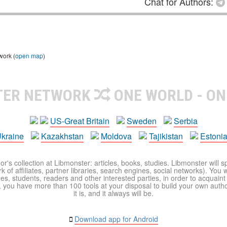
Chat for Authors:
work (
open map
)
TER NETWORK
ONE WORLD - ON
US-Great Britain
Sweden
Serbia
kraine
Kazakhstan
Moldova
Tajikistan
Estoni
r's collection at Libmonster: articles, books, studies. Libmonster will s
 of affiliates, partner libraries, search engines, social networks). You wi
ues, students, readers and other interested parties, in order to acquain
 you have more than 100 tools at your disposal to build your own author c
it is, and it always will be.
Download app for Android