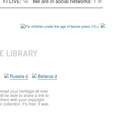
FI LIVE:
We are in social networks:
E LIBRARY
a
Russia-2
Belarus-2
pread your heritage all over
ll be able to share a link to
t them with your copyright
ollection. It's free: it was,