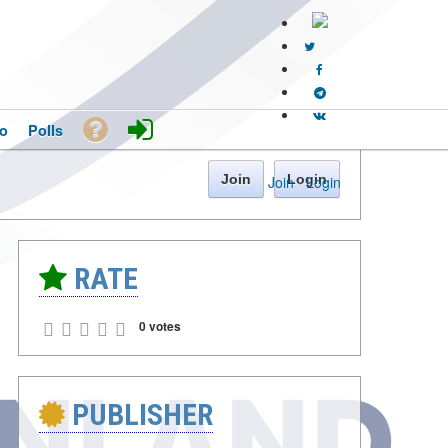
o
Polls
Join
Login
Join
·
Login
RATE
0 votes
PUBLISHER