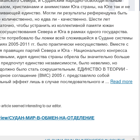
ьманского Севера, и Суданским народно-освободительным
зом, христианами и анимистами Юга страны, на Юге так и не
живающей единство. Могли ли результаты референдума быть
 количественно, но едва ли - качественно. Шести лет
аточно, чтобы устранить из коллективной памяти южан
сосуществования Севера и Юга в рамках одного государства.
сти потребовало бы ломки всей сложившейся в Судане системы
иях 2005-2011 гг. было практически неосуществимо. Вместе с
ия правящих партий Севера и Юга - Национального конгресса
тивными, идея единства страны обрела бы значительно больше
 предпочтут единство независимости, было невелико, но
о должно было стать сокрушительным. ЕДИНСТВО В ТЕОРИИ -
е соглашение (ВМС) 2005 г. представляло собой
льный эффект лишь в случае последовательного и ...
Read more
rticle seemed interesting to our editor.
les/view/СУДАН-МИР-В-ОБМЕН-НА-ОТДЕЛЕНИЕ