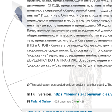
правительства, представляющего интересы мусул
движением (СНОД), представленным, главным обра
появилось серьезной общественной силы, поддер
иными? И да, и нет. Они могли бы выглядеть иначе
переходного периода в любом случае было недост
негативные воспоминания о предыдущих 50 годах 
Качественное изменение этой исторической данно
общественно-политических отношений, что в услов
тем, представляется, что если бы взаимоотношен
(НК) и СНОД - были в этот период более конструк
сторонников среди южан. Шансов на то, что южане
"поражение" единства совершенно необязательн
ДВУЕДИНСТВО НА ПРАКТИКЕ Всеобъемлющее мирно
"дорожную карту", которая могла бы дать максима
____________________
This publication was posted on Libmonster in another country. The a
Full version:
https://libmonster.com/m/artic
Finland Online
·
1029 days ago
0
426