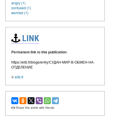
angry (1)
confused (1)
worried (1)
LINK
Permanent link to this publication:
https://elib.fi/blogs/entry/СУДАН-МИР-В-ОБМЕН-НА-
ОТДЕЛЕНИЕ
©
elib.fi
Share this article with friends