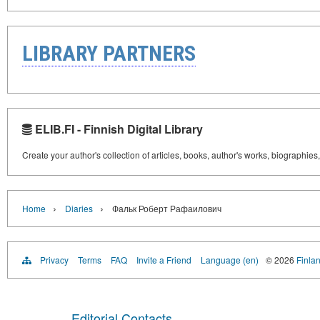
LIBRARY PARTNERS
ELIB.FI - Finnish Digital Library
Create your author's collection of articles, books, author's works, biographies
›
›
Home
Diaries
Фальк Роберт Рафаилович
Privacy
Terms
FAQ
Invite a Friend
Language (en)
© 2026
Finlan
Editorial Contacts