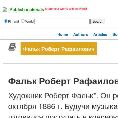
Share your works with the world!
Publish materials
Finland
World
Home
Authors
Articles
Bo
Фальк Роберт Рафаилович
Фальк Роберт Рафаило
Художник Роберт Фальк*. Он р
октября 1886 г. Будучи музык
готовился поступать в консер