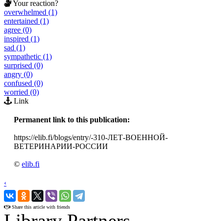
Your reaction?
overwhelmed (1)
entertained (1)
agree (0)
inspired (1)
sad (1)
sympathetic (1)
surprised (0)
angry (0)
confused (0)
worried (0)
Link
Permanent link to this publication:
https://elib.fi/blogs/entry/-310-ЛЕТ-ВОЕННОЙ-
ВЕТЕРИНАРИИ-РОССИИ
©
elib.fi
‹
›
Share this article with friends
Library Partners