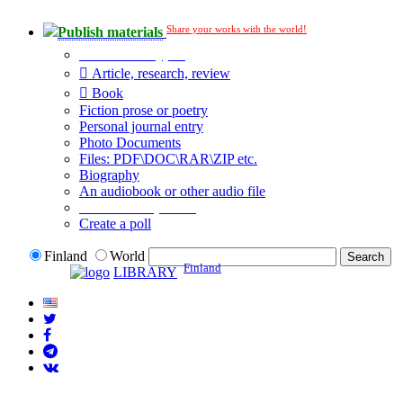
Share your works with the world!
Publish materials
Publication type?
Article, research, review
Book
Fiction prose or poetry
Personal journal entry
Photo Documents
Files: PDF\DOC\RAR\ZIP etc.
Biography
An audiobook or other audio file
Additional options:
Create a poll
Finland
World
Finland
LIBRARY