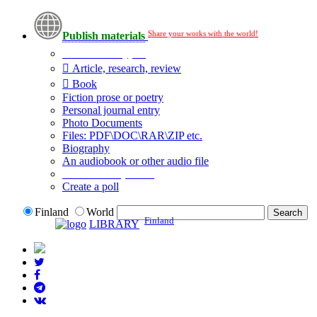
Share your works with the world!
Publish materials
Publication type?
Article, research, review
Book
Fiction prose or poetry
Personal journal entry
Photo Documents
Files: PDF\DOC\RAR\ZIP etc.
Biography
An audiobook or other audio file
Additional options:
Create a poll
Finland
World
Finland
LIBRARY