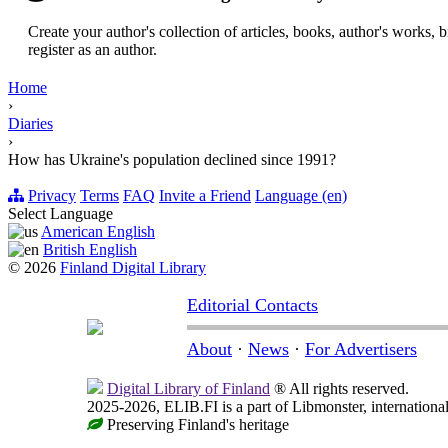
Create your author's collection of articles, books, author's works,
register as an author.
Home
›
Diaries
›
How has Ukraine's population declined since 1991?
Privacy
Terms
FAQ
Invite a Friend
Language (en)
Select Language
American English
British English
© 2026
Finland Digital Library
Editorial Contacts
About
·
News
·
For Advertisers
Digital Library of Finland
® All rights reserved.
2025-2026, ELIB.FI is a part of Libmonster, international
Preserving Finland's heritage