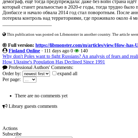
демограф, ещё тогда предупреждала: даже без войн страна идёт
который станет реальностью в 2020-е годы, тогда трудно было 
Донбассе и начало обвала 2014 год стал поворотным. После а
потеряла контроль над территориями, где проживало около 4 м
____________________
This publication was posted on Libmonster in another country. The article seeme
Full version:
https://libmonster.com/m/articles/view/How-has-
Finland Online
·
111 days ago
0
140
Why don't Poles want to fight Russians? An analysis of fears and reali
How Ukraine's Population Has Declined Since 1991
Professional Authors' Comments:
Order by:
expand all
Per page:
There are no comments yet
Library guests comments
Actions
Subscribe