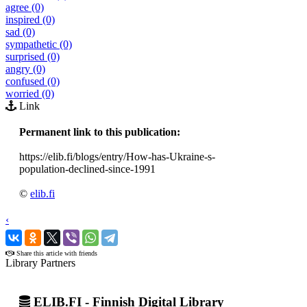
agree (0)
inspired (0)
sad (0)
sympathetic (0)
surprised (0)
angry (0)
confused (0)
worried (0)
Link
Permanent link to this publication:
https://elib.fi/blogs/entry/How-has-Ukraine-s-
population-declined-since-1991
©
elib.fi
‹
›
Share this article with friends
Library Partners
ELIB.FI - Finnish Digital Library