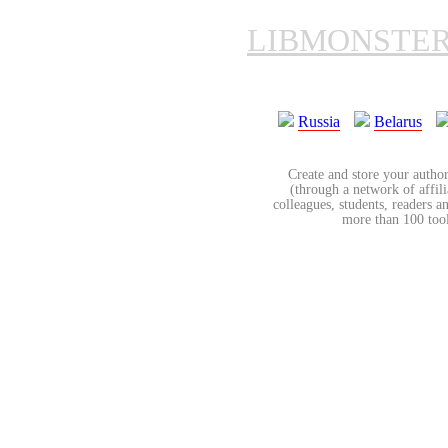
LIBMONSTE
Russia
Belarus
Create and store your author
(through a network of affilia
colleagues, students, readers a
more than 100 tools