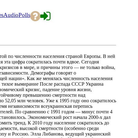
es
Audio
Polls
ятой по численности населения страной Европы. В ней
я эта цифра сократилась почти вдвое. Сегодня
ризисов в мире, и причины этого — не только война,
независимости. Демографы говорят о
щей нации». Как же менялась численность населения
4: тихое вымирание После распада СССР Украина
номический кризис, падение уровня жизни,
устойчивому превышению смертности над
о 52,05 млн человек. Уже к 1995 году оно сократилось
время независимости всеукраинская перепись
жителей. По сравнению с 1991 годом — минус почти 4
становилось. Экономический рост начала 2000-х дал
мить тренд. К 2010 году население сократилось до
даемости, высокой смертности (особенно среди
ропу и Россию. Элла Либанова, ведущий украинский