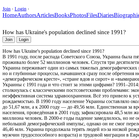
Join
·
Login
·
Home
Authors
Articles
Books
Photos
Files
Diaries
Biographi
How has Ukraine's population declined since 1991?
Join
Login
How has Ukraine's population declined since 1991?
В 1991 году, после распада Советского Союза, Украина была п
проживало более 52 миллионов человек. Спустя три десятилети
Украина переживает один из самых тяжелых демографических к
но и глубинные процессы, начавшиеся сразу после обретения 
«демографическом кресте», «стране вдов и сирот» и «вымираю
Украины с 1991 года и что стоит за этими цифрами? 1991–201
столкнулась с классическими постсоветскими проблемами: эко
неэффективная система здравоохранения. Всё это привело к 
рождаемостью. В 1990 году население Украины составляло окол
до 51,67 млн, а к 2000 году — до 49,56 млн. Единственная за 
населения, проведённая в 2001 году, зафиксировала 48,5 млн 
миллиона человек. В 2000-е годы падение замедлилось, но не о
небольшой демографический импульс, однако он не смог перело
46,46 млн. Украина продолжала терять людей из-за низкой рож
мужчин трудоспособного возраста) и трудовой миграции в Ев