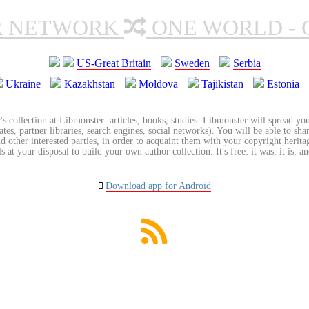
R NETWORK
ONE WORLD - 
US-Great Britain
Sweden
Serbia
Ukraine
Kazakhstan
Moldova
Tajikistan
Estonia
's collection at Libmonster: articles, books, studies. Libmonster will spread you
tes, partner libraries, search engines, social networks). You will be able to sha
nd other interested parties, in order to acquaint them with your copyright herit
 at your disposal to build your own author collection. It's free: it was, it is, an
Download app for Android