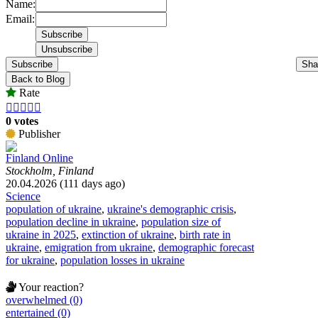
Name:
Email:
Subscribe
Sha
Back to Blog
Rate





0 votes
Publisher
Finland Online
Stockholm, Finland
20.04.2026 (111 days ago)
Science
population of ukraine
,
ukraine's demographic crisis
,
population decline in ukraine
,
population size of
ukraine in 2025
,
extinction of ukraine
,
birth rate in
ukraine
,
emigration from ukraine
,
demographic forecast
for ukraine
,
population losses in ukraine
Your reaction?
overwhelmed (0)
entertained (0)