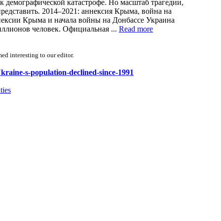
 к демографической катастрофе. Но масштаб трагедии,
представить. 2014–2021: аннексия Крыма, война на
ннексии Крыма и начала войны на Донбассе Украина
иллионов человек. Официальная ...
Read more
d interesting to our editor.
Ukraine-s-population-declined-since-1991
ties