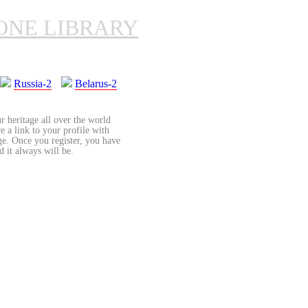
ONE LIBRARY
Russia-2
Belarus-2
r heritage all over the world
re a link to your profile with
age. Once you register, you have
d it always will be.