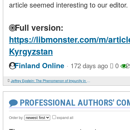
article seemed interesting to our editor.
Full version:
https://libmonster.com/m/artic
Kyrgyzstan
·
Finland Online
172 days ago
0
2
Jeffrey Epstein: The Phenomenon of Impunity in the Context of the American Judicial System
PROFESSIONAL AUTHORS' CO
Order by:
expand all