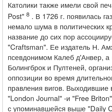
Католики также имели свой печ
8
Post"
. В 1726 г. появилась га
немало шума в политических кр
название до сих пор ассоцииру
"Craftsman". Ее издатель Н. А
псевдонимом Калеб д'Анвер, а
Болингброк и Пултеней, органи
оппозиции во время длительного
правления вигов. Выходившие в 
"London Journal" -и "Free Brit
с упоминавшейся выше "Daily C