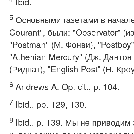
Ibid.
5
Основными газетами в начале X
Courant", были: "Observator" (и
"Postman" (М. Фонви), "Postboy
"Athenian Mercury" (Дж. Дантон и
(Ридпат), "English Post" (Н. Кроу
6
Andrews A. Op. cit., p. 104.
7
Ibid., pp. 129, 130.
8
Ibid., p. 139. Мы не приводим