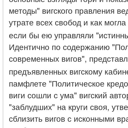
методы" вигского правления ве
утрате всех свобод и как могла
если бы ею управляли "истинн
Идентично по содержанию "Пол
современных вигов", представ
предъявленных вигскому кабин
памфлете "Политическое кредо
виги сошли с ума" вигский авт
"заблудших" на круги своя, утв
сблизить вигов с исконными вр