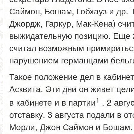
Саймон, Бошам, Гобхауз и др. 
Джордж, Гаркур, Мак-Кена) сч
выжидательную позицию. Еще 
считал возможным примиритьс
нарушением германцами бельги
Такое положение дел в кабине
Асквита. Эти дни он живет цел
1
в кабинете и в партии
. 2 авгу
отставку. 3 августа подали в о
Морли, Джон Саймон и Бошам. 