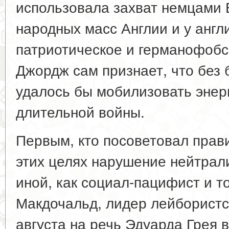
использовала захват немцами Б
народных масс Англии и у англ
патриотическое и германофобс
Джордж сам признает, что без б
удалось бы мобилизовать энер
длительной войны.
Первым, кто посоветовал прави
этих целях нарушение нейтрали
иной, как социал-пацифист и 
Макдочальд, лидер лейбористс
августа на речь Эдуарда Грея 