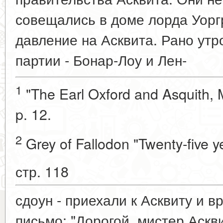
совещались в доме лорда Уорг
давление на Асквита. Рано утр
партии - Бонар-Лоу и Лен-
1
"The Earl Oxford and Asquith, M
p. 12.
2
Grey of Fallodon "Twenty-five yea
стр. 118
сдоун - приехали к Асквиту и 
письмо; "Дорогой, мистер Аскви