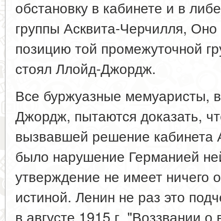
обстановку в кабинете и в либ
группы Асквита-Черчилля, Оно
позицию той промежуточной гру
стоял Ллойд-Джордж.
Все буржуазные мемуаристы, в
Джордж, пытаются доказать, чт
вызвавшей решение кабинета Ас
было нарушение Германией ней
утверждение не имеет ничего 
истиной. Ленин не раз это под
в августе 1915 г. "Воззвании о 