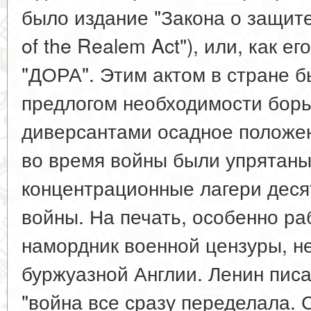
было издание "Закона о защите
of the Realem Act"), или, как 
"ДОРА". Этим актом в стране б
предлогом необходимости бор
диверсантами осадное положени
во время войны были упрятаны
концентрационные лагери деся
войны. На печать, особенно ра
намордник военной цензуры, н
буржуазной Англии. Ленин писа
"война все сразу переделала. С