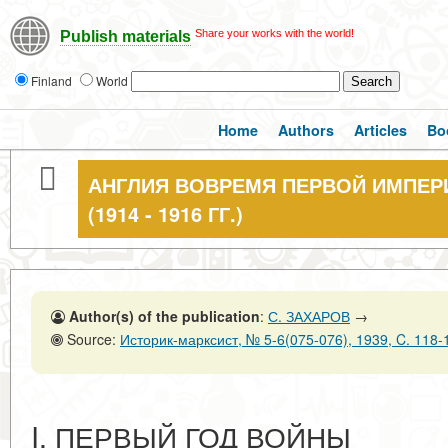
Share your works with the world!
Publish materials
Finland
World
Home
Authors
Articles
Bo
АНГЛИЯ ВОВРЕМЯ ПЕРВОЙ ИМПЕ
(1914 - 1916 ГГ.)
Author(s) of the publication
:
С. ЗАХАРОВ
→
Source:
Историк-марксист, № 5-6(075-076), 1939, C. 118-
I. ПЕРВЫЙ ГОД ВОЙНЫ