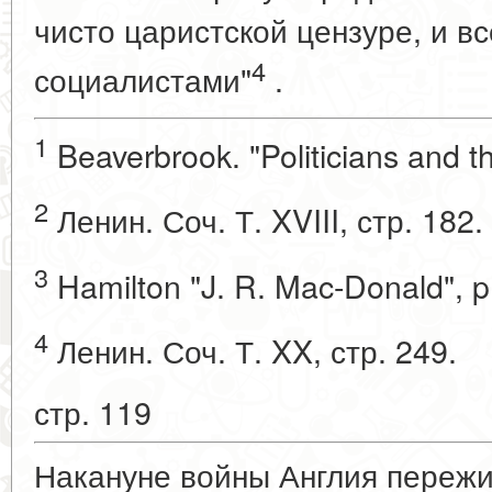
чисто царистской цензуре, и 
4
социалистами"
.
1
Beaverbrook. "Politicians and t
2
Ленин. Соч. Т. XVIII, стр. 182.
3
Hamilton "J. R. Mac-Donald", p.
4
Ленин. Соч. Т. XX, стр. 249.
стр. 119
Накануне войны Англия переж