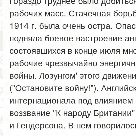
Гораздо труднее было добиться
рабочих масс. Стачечная борь
1914 г. была очень остра. Оп
подняла боевое настроение ан
состоявшихся в конце июля мн
рабочие чрезвычайно энергичн
войны. Лозунгом' этого движени
("Остановите войну!"). Английск
интернационала под влиянием 
воззвание "К народу Британии"
и Гендерсона. В нем говорилос