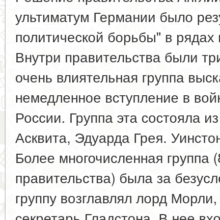
ультиматум Германии было рез
политической борьбы" в рядах 
Внутри правительства были тр
очень влиятельная группа выс
немедленное вступление в вой
России. Группа эта состояла и
Асквита, Эдуарда Грея. Уинсто
Более многочисленная группа (
правительства) была за безусл
группу возглавлял лорд Морли
секретарь Гладстона. В нее вх