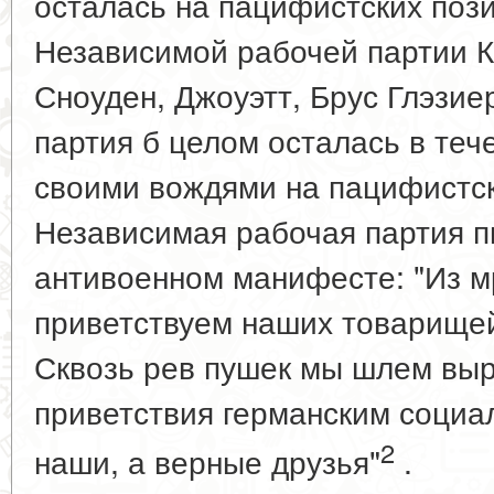
осталась на пацифистских поз
Независимой рабочей партии К
Сноуден, Джоуэтт, Брус Глэзие
партия б целом осталась в теч
своими вождями на пацифистск
Независимая рабочая партия п
антивоенном манифесте: "Из м
приветствуем наших товарищей
Сквозь рев пушек мы шлем вы
приветствия германским социал
2
наши, а верные друзья"
.