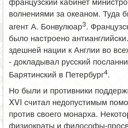
французский кабинет министро
волнениями за океаном. Туда 
3
агент А. Бонвулюар
. Французс
было настроено антианглийски.
здешней нации к Англии во все
- докладывал русский посланни
4
Барятинский в Петербург
.
Но были и противники поддерж
XVI считал недопустимым помог
против своего монарха. Некот
физиократы и философы-просве