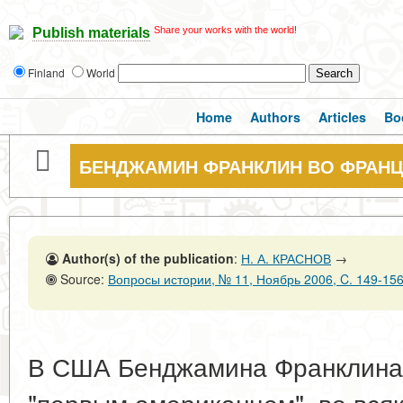
Share your works with the world!
Publish materials
Finland
World
Home
Authors
Articles
Bo
БЕНДЖАМИН ФРАНКЛИН ВО ФРАН
Author(s) of the publication
:
Н. А. КРАСНОВ
→
Source:
Вопросы истории, № 11, Ноябрь 2006, C. 149-15
В США Бенджамина Франклина 
"первым американцем", во всяк