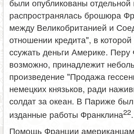
были опубликованы отдельной 
распространялась брошюра Фр
между Великобританией и Сое
отношении кредита", в которо
ссужать деньги Америке. Перу
возможно, принадлежит небол
произведение "Продажа гессенц
немецких князьков, ради нажи
солдат за океан. В Париже бы
22
изданные работы Франклина
.
Помощь Франции американцам 