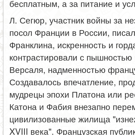
бесплатным, а за питание и ус
Л. Сегюр, участник войны за н
посол Франции в России, писал
Франклина, искренность и горд
контрастировали с пышностью
Версаля, надменностью францу
Создавалось впечатление, про
мудрецы эпохи Платона или р
Катона и Фабия внезапно пере
цивилизованные жилища "изне
XVIII века". Французская публ