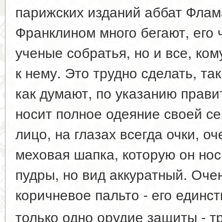
парижских изданий аббат Флам
Франклином много бегают, его 
ученые собратья, но и все, ком
к нему. Это трудно сделать, та
как думают, по указанию прави
носит полное одеяние своей се
лицо, на глазах всегда очки, о
меховая шапка, которую он нос
пудры, но вид аккуратный. Оче
коричневое пальто - его единс
только одно орудие защиты - тр