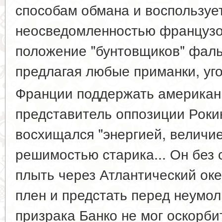
способам обмана и воспользуе
неосведомленностью французо
положение "бунтовщиков" фал
предлагая любые приманки, уг
Франции поддержать американ
представитель оппозиции Рокин
восхищался "энергией, величи
решимостью старика... Он без 
плыть через Атлантический океа
плен и предстать перед неумо
призрака Банко не мог оскорби