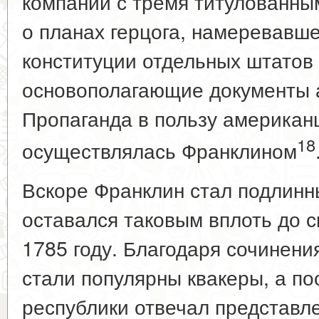
компании с тремя титулованны
о планах герцога, намеревавше
конституции отдельных штатов 
основополагающие документы 
Пропаганда в пользу американ
18
осуществлялась Франклином
Вскоре Франклин стал подлин
оставался таковым вплоть до с
1785 году. Благодаря сочинен
стали популярны квакеры, а по
республики отвечал представле