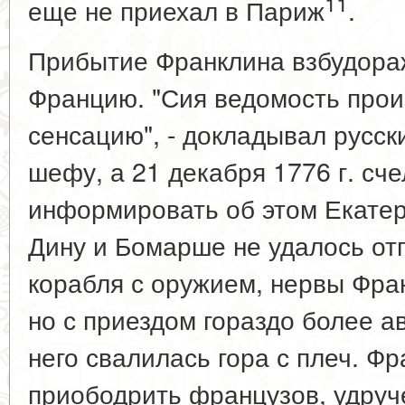
11
еще не приехал в Париж
.
Прибытие Франклина взбудор
Францию. "Сия ведомость прои
сенсацию", - докладывал русск
шефу, а 21 декабря 1776 г. сч
информировать об этом Екатер
Дину и Бомарше не удалось от
корабля с оружием, нервы Фра
но с приездом гораздо более а
него свалилась гора с плеч. Ф
приободрить французов, удру