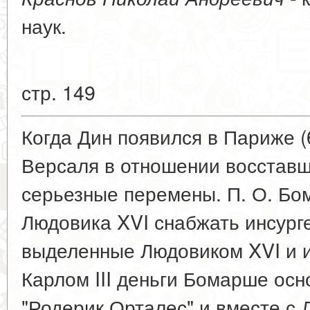
наук.
стр. 149
Когда Дин появился в Париже (6
Версаля в отношении восстав
серьезные перемены. П. О. Бо
Людовика XVI снабжать инсург
выделенные Людовиком XVI и 
Карлом III деньги Бомарше ос
"Родерик Орталес" и вместе с 