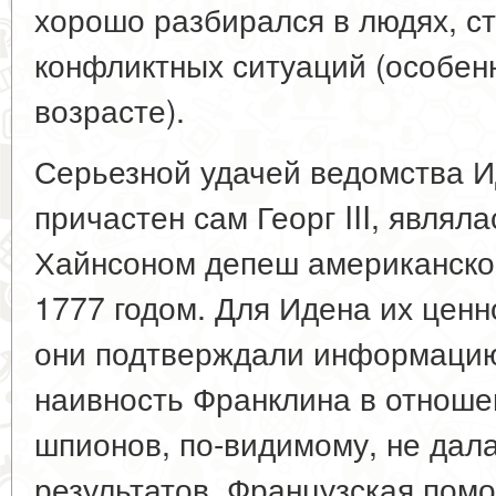
хорошо разбирался в людях, ст
конфликтных ситуаций (особен
возрасте).
Серьезной удачей ведомства И
причастен сам Георг III, являл
Хайнсоном депеш американско
1777 годом. Для Идена их ценн
они подтверждали информацию
наивность Франклина в отноше
шпионов, по-видимому, не дал
результатов. Французская по