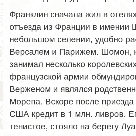
Франклин сначала жил в отелях,
отъезда из Франции в имении 
небольшом селении, удобно р
Версалем и Парижем. Шомон, к
занимал несколько королевски
французской армии обмундиро
Верженом и являлся родствен
Морепа. Вскоре после приезд
США кредит в 1 млн. ливров. Е
тенистое, стояло на берегу Л