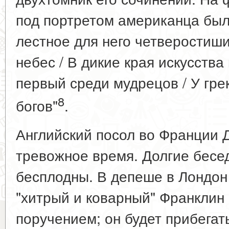
под портретом американца бы
лестное для него четверостиши
небес / В дикие края искусства
первый среди мудрецов / У гре
8
богов"
.
Английский посол во Франции 
тревожное время. Долгие бесе
бесплодны. В депеше в Лондон
"хитрый и коварный" Франклин
поручением; он будет прибега