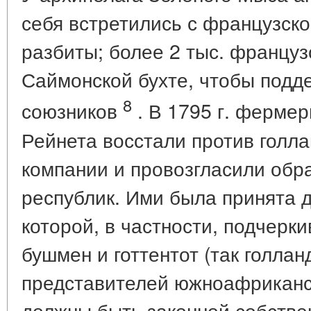
себя встретились с французско
разбиты; более 2 тыс. францу
Саймонской бухте, чтобы подд
8
союзников
. В 1795 г. ферме
Рейнета восстали против голла
компании и провозгласили обр
республик. Ими была принята д
которой, в частности, подчерк
бушмен и готтентот (так голла
представителей южноафриканск
должны быть законной собстве