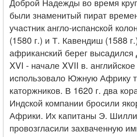
Доброй Надежды во время круг
были знаменитый пират време
участник англо-испанской коло
(1580 г.) и Т. Кавендиш (1588 г.)
африканский берег высадился Д
XVI - начале XVII в. английско
использовало Южную Африку т
каторжников. В 1620 г. два кор
Индской компании бросили як
Африки. Их капитаны Э. Шиллин
провозгласили захваченную и