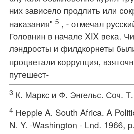
них зависело продлить или сок
5
наказания"
, - отмечал русски
Головнин в начале XIX века. Ч
лэндросты и филдкорнеты был
процветали коррупция, взяточ
путешест-
3
К. Маркс и Ф. Энгельс. Соч. Т. 
4
Неррlе A. South Africa. A Polit
N. Y. -Washington - Lnd. 1966, p