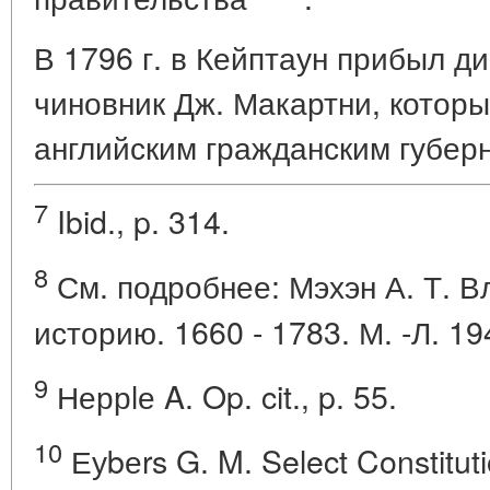
В 1796 г. в Кейптаун прибыл д
чиновник Дж. Макартни, котор
английским гражданским губер
7
Ibid., p. 314.
8
См. подробнее: Мэхэн А. Т. В
историю. 1660 - 1783. М. -Л. 19
9
Неррlе A. Op. cit., p. 55.
10
Еуbеrs G. M. Select Constituti