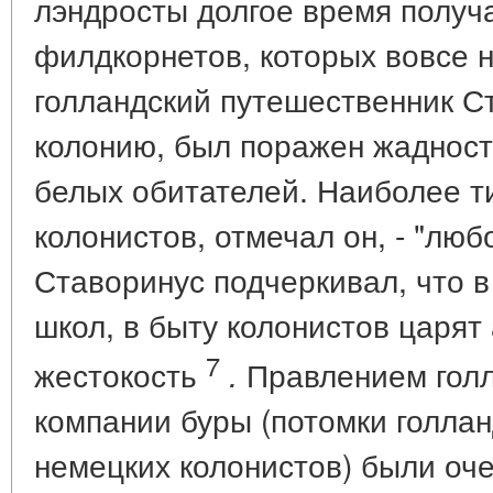
лэндросты долгое время получ
филдкорнетов, которых вовсе н
голландский путешественник С
колонию, был поражен жадност
белых обитателей. Наиболее т
колонистов, отмечал он, - "люб
Ставоринус подчеркивал, что в
школ, в быту колонистов царят
7
жестокость
Правлением голл
.
компании буры (потомки голлан
немецких колонистов) были оч