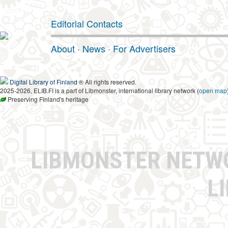
Editorial Contacts
About
·
News
·
For Advertisers
Digital Library of Finland
® All rights reserved.
2025-2026, ELIB.FI is a part of Libmonster, international library network (
open map
Preserving Finland's heritage
LIBMONSTER NET
L