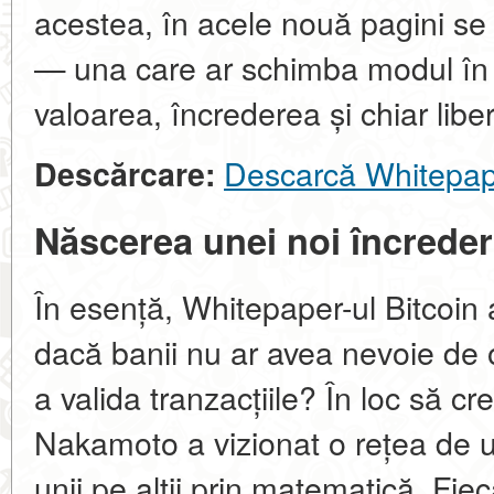
acestea, în acele nouă pagini se 
— una care ar schimba modul în 
valoarea, încrederea și chiar liber
Descarcă Whitepape
Descărcare:
Născerea unei noi încreder
În esență, Whitepaper-ul Bitcoin 
dacă banii nu ar avea nevoie de o
a valida tranzacțiile? În loc să 
Nakamoto a vizionat o rețea de uti
unii pe alții prin matematică. Fiec