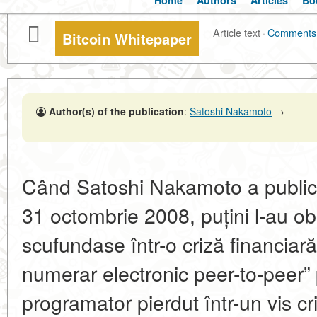
Home
Authors
Articles
Bo
Article text
·
Comments
Bitcoin Whitepaper
Author(s) of the publication
:
Satoshi Nakamoto
→
Când Satoshi Nakamoto a publica
31 octombrie 2008, puțini l-au o
scufundase într-o criză financiară
numerar electronic peer-to-peer”
programator pierdut într-un vis cr