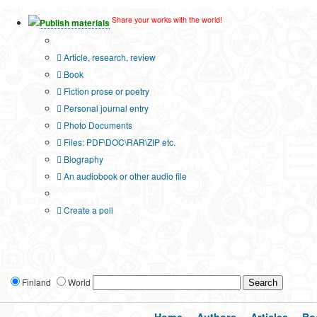
Share your works with the world!
Publish materials
Publication type?
Article, research, review
Book
Fiction prose or poetry
Personal journal entry
Photo Documents
Files: PDF\DOC\RAR\ZIP etc.
Biography
An audiobook or other audio file
Additional options:
Create a poll
Finland
World