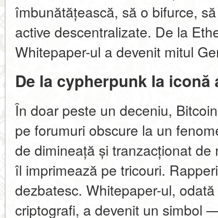
îmbunătățească, să o bifurce, să
active descentralizate. De la Eth
Whitepaper-ul a devenit mitul Gene
De la cypherpunk la iconă a
În doar peste un deceniu, Bitcoin
pe forumuri obscure la un fenomen
de dimineață și tranzacționat de
îl imprimează pe tricouri. Rapperii î
dezbatesc. Whitepaper-ul, odată u
criptografi, a devenit un simbol 