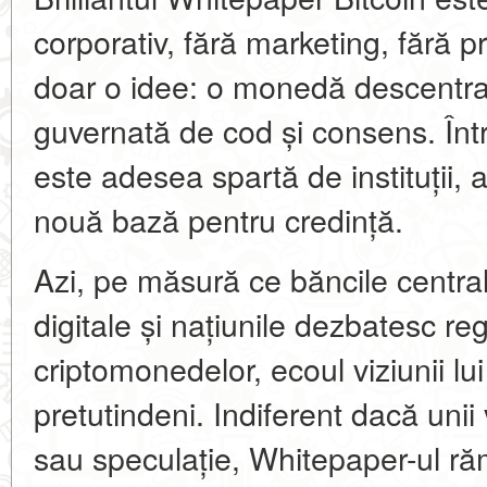
corporativ, fără marketing, fără 
doar o idee: o monedă descentrali
guvernată de cod și consens. Înt
este adesea spartă de instituții, 
nouă bază pentru credință.
Azi, pe măsură ce băncile centr
digitale și națiunile dezbatesc r
criptomonedelor, ecoul viziunii l
pretutindeni. Indiferent dacă unii
sau speculație, Whitepaper-ul ră