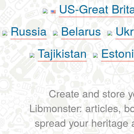
US-Great Brit
Russia
Belarus
Ukr
Tajikistan
Eston
Create and store yo
Libmonster: articles, b
spread your heritage a