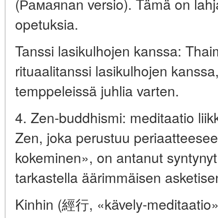
(Рамаяnan versio). Tämä on lahja 
opetuksia.
Tanssi lasikulhojen kanssa: Tha
rituaalitanssi lasikulhojen kanssa
temppeleissä juhlia varten.
4. Zen-buddhismi: meditaatio lii
Zen, joka perustuu periaatteese
kokeminen», on antanut syntynyt 
tarkastella äärimmäisen asketise
Kinhin (經行, «kävely-meditaatio»)