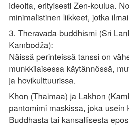
ideoita, erityisesti Zen-koulua. N
minimalistinen liikkeet, jotka ilm
3. Theravada-buddhismi (Sri La
Kambodža):
Näissä perinteissä tanssi on vä
munkkilaisessa käytännössä, mutt
ja hovikulttuurissa.
Khon (Thaimaa) ja Lakhon (Kamb
pantomimi maskissa, joka usein
Buddhasta tai kansallisesta epo