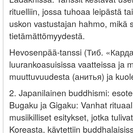
rituelliin, jossa tuhoaa leipästä t
uskon vastustajan hahmo, mikä 
tietämättömyydestä.
Hevosenpää-tanssi (Тиб. «Карда
luurankoasuisissa vaatteissa ja 
muuttuvuudesta (анитья) ja kuol
2. Japanilainen buddhismi: esoteri
Bugaku ja Gigaku: Vanhat rituaalis
musiikilliset esitykset, jotka tuliv
Koreasta, käytettiin buddhalaisi