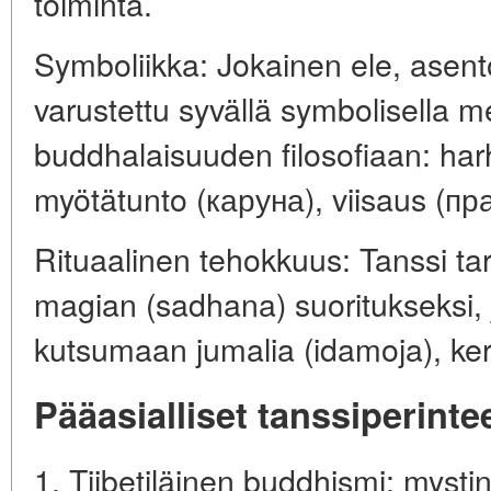
toiminta.
Symboliikka: Jokainen ele, asento
varustettu syvällä symbolisella mer
buddhalaisuuden filosofiaan: harh
myötätunto (каруна), viisaus (пр
Rituaalinen tehokkuus: Tanssi tar
magian (sadhana) suoritukseksi, j
kutsumaan jumalia (idamoja), ke
Pääasialliset tanssiperint
1. Tiibetiläinen buddhismi: myst