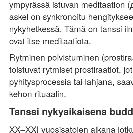
ympyrässä istuvan meditaation (д
askel on synkronoitu hengitykse
nykyhetkessä. Tämä on tanssi ilma
ovat itse meditaatiota.
Rytminen polvistuminen (prostiraa
toistuvat rytmiset prostiraatiot, 
pyhitysprocessia tai lahjana, sa
kehon rituaalin.
Tanssi nykyaikaisena bud
XX–XXI vuosisatojen aikana jotku