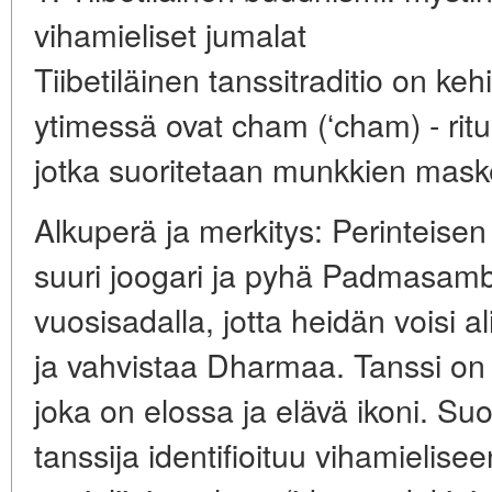
vihamieliset jumalat
Tiibetiläinen tanssitraditio on keh
ytimessä ovat cham (ʻcham) - ritua
jotka suoritetaan munkkien mask
Alkuperä ja merkitys: Perinteise
suuri joogari ja pyhä Padmasamb
vuosisadalla, jotta heidän voisi al
ja vahvistaa Dharmaa. Tanssi on 
joka on elossa ja elävä ikoni. Su
tanssija identifioituu vihamielis