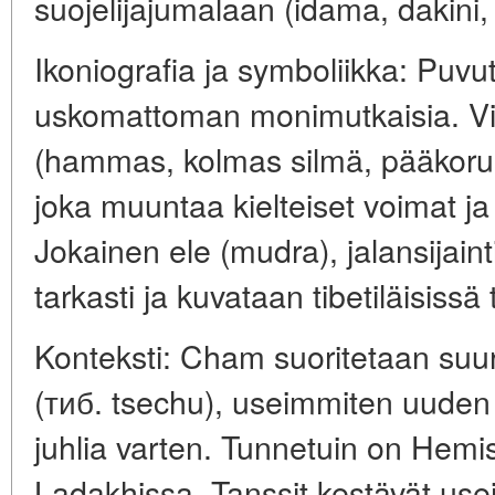
suojelijajumalaan (idama, dakini
Ikoniografia ja symboliikka: Puvut
uskomattoman monimutkaisia. Vi
(hammas, kolmas silmä, pääkorus
joka muuntaa kielteiset voimat j
Jokainen ele (mudra), jalansijaint
tarkasti ja kuvataan tibetiläisissä
Konteksti: Cham suoritetaan suur
(тиб. tsechu), useimmiten uuden
juhlia varten. Tunnetuin on Hemis
Ladakhissa. Tanssit kestävät usei