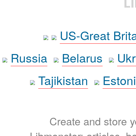
L
US-Great Brit
Russia
Belarus
Ukr
Tajikistan
Eston
Create and store yo
Libmonster: articles, b