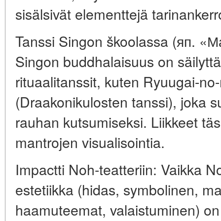
sisälsivät elementtejä tarinanker
Tanssi Singon škoolassa (яп. «М
Singon buddhalaisuus on säilytt
rituaalitanssit, kuten Ryuugai-no
(Draakonikulosten tanssi), joka s
rauhan kutsumiseksi. Liikkeet tä
mantrojen visualisointia.
Impactti Noh-teatteriin: Vaikka N
estetiikka (hidas, symbolinen, ma
haamuteemat, valaistuminen) on 