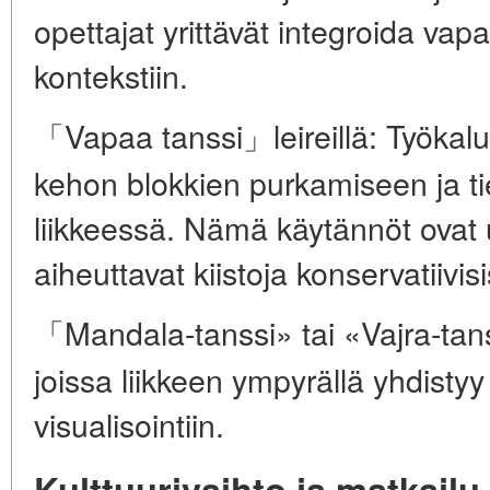
opettajat yrittävät integroida va
kontekstiin.
「Vapaa tanssi」leireillä: Työkalu
kehon blokkien purkamiseen ja t
liikkeessä. Nämä käytännöt ovat u
aiheuttavat kiistoja konservatiivisi
「Mandala-tanssi» tai «Vajra-ta
joissa liikkeen ympyrällä yhdisty
visualisointiin.
Kulttuurivaihto ja matkailu