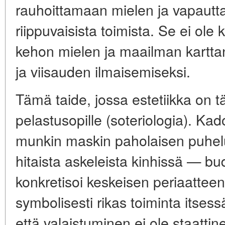
rauhoittamaan mielen ja vapautt
riippuvaisista toimista. Se ei ole
kehon mielen ja maailman kartta
ja viisauden ilmaisemiseksi.
Tämä taide, jossa estetiikka on tä
pelastusopille (soteriologia). Kad
munkin maskin paholaisen puhelu
hitaista askeleista kinhissä — bu
konkretisoi keskeisen periaatteen
symbolisesti rikas toiminta itsess
että valaistuminen ei ole staatti