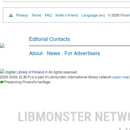
Privacy
Terms
FAQ
Invite a Friend
Language (en)
© 2026
Finlan
Editorial Contacts
About
·
News
·
For Advertisers
Digital Library of Finland
® All rights reserved.
2025-2026, ELIB.FI is a part of Libmonster, international library network (
open map
Preserving Finland's heritage
LIBMONSTER NET