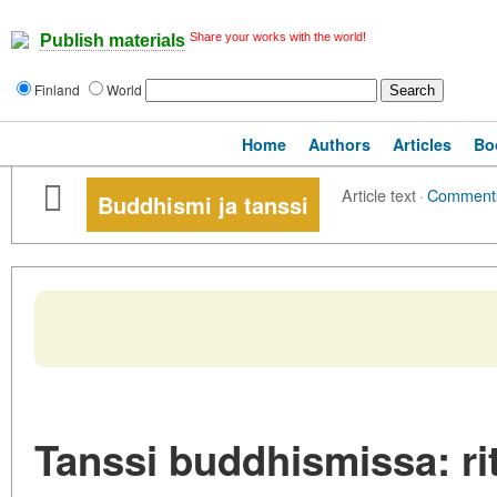
Share your works with the world!
Publish materials
Finland
World
Home
Authors
Articles
Bo
Article text
·
Comment
Buddhismi ja tanssi
Tanssi buddhismissa: ri