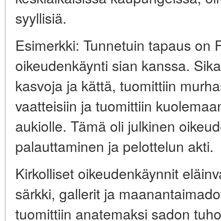
syyllisiä.
Esimerkki: Tunnetuin tapaus on 
oikeudenkäynti sian kanssa. Sika,
kasvoja ja kättä, tuomittiin murha
vaatteisiin ja tuomittiin kuolema
aukiolle. Tämä oli julkinen oik
palauttaminen ja pelottelun akti.
Kirkolliset oikeudenkäynnit eläinv
särkki, gallerit ja maanantaimadot 
tuomittiin anatemaksi sadon tuh