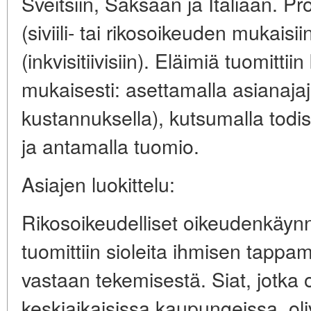
Sveitsiin, Saksaan ja Italiaan. Pros
(siviili- tai rikosoikeuden mukaisiin
(inkvisitiivisiin). Eläimiä tuomitt
mukaisesti: asettamalla asianajaj
kustannuksella), kutsumalla todist
ja antamalla tuomio.
Asiajen luokittelu:
Rikosoikeudelliset oikeudenkäynni
tuomittiin sioleita ihmisen tappam
vastaan tekemisestä. Siat, jotka o
keskiaikaisissa kaupungeissa, ol