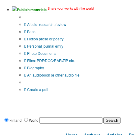
Share your works with the world!
Publish materials
Publication type?
Article, research, review
Book
Fiction prose or poetry
Personal journal entry
Photo Documents
Files: PDF\DOC\RAR\ZIP etc.
Biography
An audiobook or other audio file
Additional options:
Create a poll
Finland
World