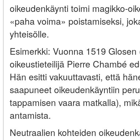
oikeudenkäynti toimi magikko-oike
«paha voima» poistamiseksi, joka ai
yhteisölle.
Esimerkki: Vuonna 1519 Glosen (
oikeustieteilijä Pierre Chambé edu
Hän esitti vakuuttavasti, että hä
saapuneet oikeudenkäyntiin perus
tappamisen vaara matkalla), mikä
antamista.
Neutraalien kohteiden oikeudenkä