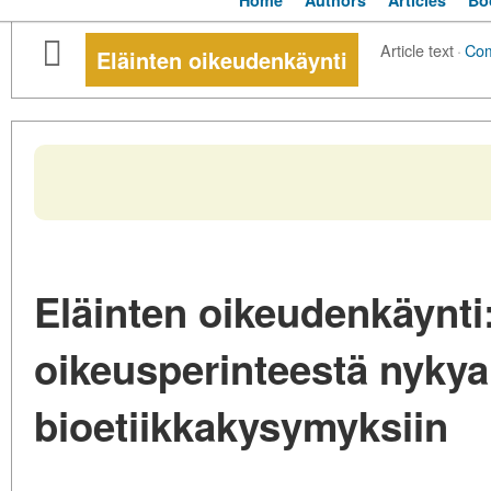
Home
Authors
Articles
Bo
Article text
·
Co
Eläinten oikeudenkäynti
Eläinten oikeudenkäynti:
oikeusperinteestä nykyai
bioetiikkakysymyksiin