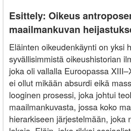
Esittely: Oikeus antropose
maailmankuvan heijastuks
Eläinten oikeudenkäynti on yksi 
syvällisimmistä oikeushistorian i
joka oli vallalla Euroopassa XIII
ei ollut mikään absurdi eikä massi
looginen prosessi, joka johtui teo
maailmankuvasta, jossa koko maai
hierarkiseen järjestelmään, joka 
lakeja. Eläin, joka rikkoi sosiaali