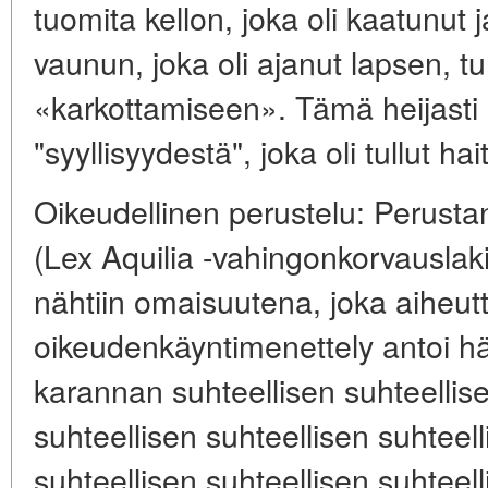
tuomita kellon, joka oli kaatunut 
vaunun, joka oli ajanut lapsen, t
«karkottamiseen». Tämä heijasti a
"syyllisyydestä", joka oli tullut hai
Oikeudellinen perustelu: Perustan
(Lex Aquilia -vahingonkorvauslaki
nähtiin omaisuutena, joka aiheut
oikeudenkäyntimenettely antoi hä
karannan suhteellisen suhteellise
suhteellisen suhteellisen suhteell
suhteellisen suhteellisen suhteell