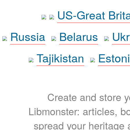
US-Great Brit
Russia
Belarus
Ukr
Tajikistan
Eston
Create and store yo
Libmonster: articles, b
spread your heritage a