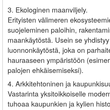
3. Ekologinen maanviljely.
Erityisten välimeren ekosysteemi
suojeleminen paloihin, rakentam
maankäytöstä. Usein se yhdisty
luonnonkäytöstä
, joka on parhai
hauraaseen ympäristöön (esimerk
palojen ehkäisemiseksi).
4. Arkkitehtoninen ja kaupunkisu
Vastarinta yksitoikkoiselle modern
tuhoaa kaupunkien ja kylien hist