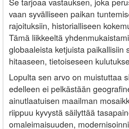
Se tarjoaa vastauksen, joka perust
vaan syvälliseen paikan tuntemis
rajoituksiin, historialliseen koke
Tämä liikkeeltä yhdenmukaistam
globaaleista ketjuista paikallisiin
hitaaseen, tietoiseseen kulutuks
Lopulta sen arvo on muistuttaa sii
edelleen ei pelkästään geografin
ainutlaatuisen maailman mosaikk
riippuu kyvystä säilyttää tasapa
omaleimaisuuden, modernisoinnin