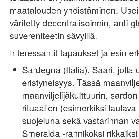
maatalouden yhdistäminen. Usein
väritetty decentralisoinnin, anti-g
suvereniteetin sävyillä.
Interessantit tapaukset ja esimerk
Sardegna (Italia):
Saari, jolla
eristyneisyys. Tässä maanvilje
maanviljelijäkulttuurin, sardon
rituaalien (esimerkiksi laulava
suojeluna sekä vastarinnan v
Smeralda -rannikoksi rikkaiksi si