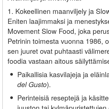
1. Kokeellinen maanviljely ja Slo
Eniten laajimmaksi ja menestyks
Movement
Slow Food
, joka perus
Petrinin toimesta vuonna 1986, on
sen juuret ovat puhtaasti välimere
foodia vastaan aitous säilyttämis
Paikallisia kasvilajeja ja eläinl
).
del Gusto
Perinteisiä reseptejä ja käsit
juuston tai kylmäpuristettujen o