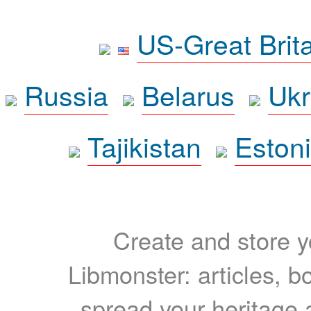
US-Great Brit
Russia
Belarus
Ukr
Tajikistan
Eston
Create and store yo
Libmonster: articles, b
spread your heritage a