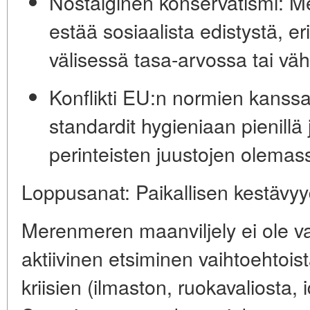
Nostalginen konservatismi:
Me
estää sosiaalista edistystä, er
välisessä tasa-arvossa tai vä
Konflikti EU:n normien kanssa
standardit hygieniaan pienillä 
perinteisten juustojen olemas
Loppusanat: Paikallisen kestävy
Merenmeren maanviljely ei ole va
aktiivinen etsiminen vaihtoehtoist
kriisien (ilmaston, ruokavaliosta, 