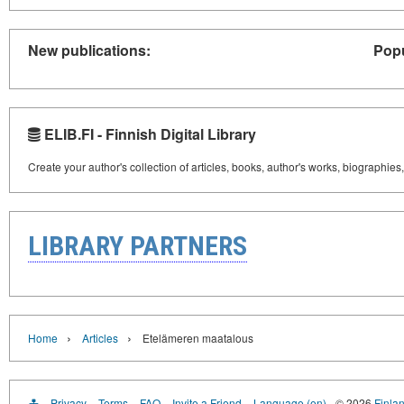
New publications:
Popu
ELIB.FI - Finnish Digital Library
Create your author's collection of articles, books, author's works, biographies
LIBRARY PARTNERS
›
›
Home
Articles
Etelämeren maatalous
Privacy
Terms
FAQ
Invite a Friend
Language (en)
© 2026
Finlan