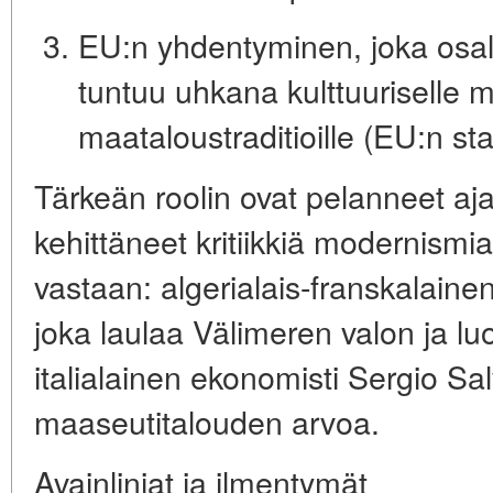
EU:n yhdentyminen
, joka osal
tuntuu uhkana kulttuuriselle 
maataloustraditioille (EU:n st
Tärkeän roolin ovat pelanneet ajatt
kehittäneet kritiikkiä modernismia 
vastaan: algerialais-franskalaine
joka laulaa Välimeren valon ja lu
italialainen ekonomisti
Sergio Sal
maaseutitalouden arvoa.
Avainlinjat ja ilmentymät