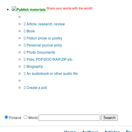
Share your works with the world!
Publish materials
Publication type?
Article, research, review
Book
Fiction prose or poetry
Personal journal entry
Photo Documents
Files: PDF\DOC\RAR\ZIP etc.
Biography
An audiobook or other audio file
Additional options:
Create a poll
Finland
World