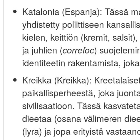
Katalonia (Espanja):
Tässä maan
yhdistetty poliittiseen kansall
kielen, keittiön (kremit, salsit
ja juhlien (
) suojelemi
correfoc
identiteetin rakentamista, joka
Kreikka (Kreikka):
Kreetalaiset
paikallisperheestä, joka juon
sivilisaatioon. Tässä kasvateta
dieetaa (osana välimeren dieet
(lyra) ja jopa erityistä vastaa