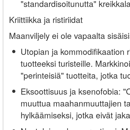
"standardisoitunutta" kreikkalais
Kriittiikka ja ristiriidat
Maanviljely ei ole vapaalta sisäis
Utopian ja kommodifikaation ri
tuotteeksi turisteille. Markkino
"perinteisiä" tuotteita, jotka tu
Eksoottisuus ja ksenofobia:
"O
muuttua maahanmuuttajien tai
hylkäämiseksi, jotka eivät jaka