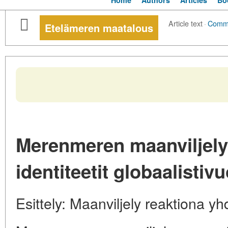
Home
Authors
Articles
Bo
Article text
·
Comm
Etelämeren maatalous
Merenmeren maanviljely:
identiteetit globaalisti
Esittely: Maanviljely reaktiona 