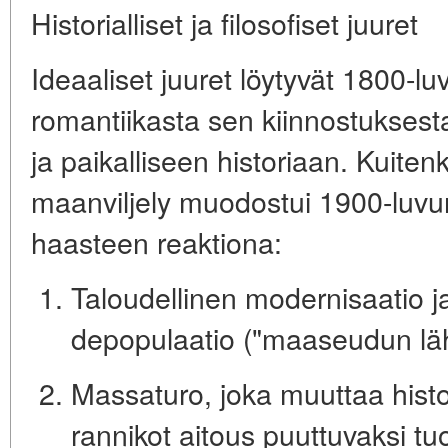
Historialliset ja filosofiset juuret
Ideaaliset juuret löytyvät 1800-l
romantiikasta sen kiinnostuksesta
ja paikalliseen historiaan. Kuit
maanviljely muodostui 1900-luvu
haasteen
reaktiona:
Taloudellinen modernisaatio 
depopulaatio
("maaseudun läh
Massaturo
, joka muuttaa histo
rannikot aitous puuttuvaksi tuo