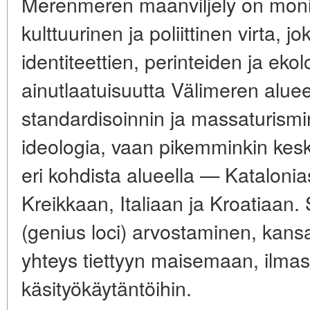
Merenmeren maanviljely on monim
kulttuurinen ja poliittinen virta, j
identiteettien, perinteiden ja eko
ainutlaatuisuutta Välimeren aluee
standardisoinnin ja massaturismi
ideologia, vaan pikemminkin
kes
eri kohdista alueella — Katalonia
Kreikkaan, Italiaan ja Kroatiaan
(genius loci) arvostaminen, kansa
yhteys tiettyyn maisemaan, ilmas
käsityökäytäntöihin.