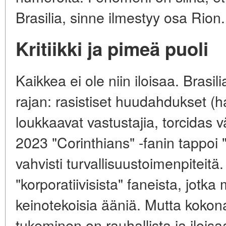
Brasilia, sinne ilmestyy osa Rion.
Kritiikki ja pimeä puoli
Kaikkea ei ole niin iloisaa. Brasilia
rajan: rasistiset huudahdukset (ha
loukkaavat vastustajia, torcidas v
2023 "Corinthians" -fanin tappoi "
vahvisti turvallisuustoimenpitei
"korporatiivisista" faneista, jotka
keinotekoisia ääniä. Mutta kokona
tukeminen on rauhallista ja iloisa