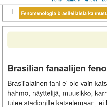
Home
Authors
Articles
Bo
Fenomenologia brasileilaisia kannust
Brasilian fanaalijen fe
Brasilialainen fani ei ole vain ka
hahmo, näyttelijä, muusikko, kar
tulee stadionille katselemaan, 