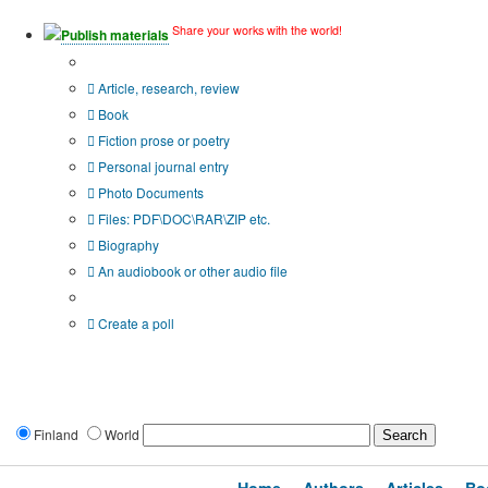
Share your works with the world!
Publish materials
Publication type?
Article, research, review
Book
Fiction prose or poetry
Personal journal entry
Photo Documents
Files: PDF\DOC\RAR\ZIP etc.
Biography
An audiobook or other audio file
Additional options:
Create a poll
Finland
World