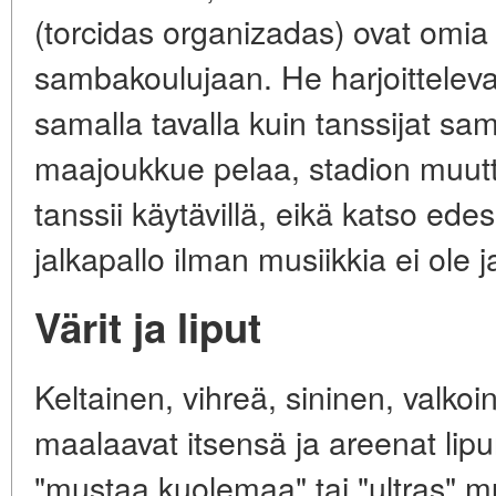
(torcidas organizadas) ovat omia
sambakoulujaan. He harjoittelevat
samalla tavalla kuin tanssijat sa
maajoukkue pelaa, stadion muut
tanssii käytävillä, eikä katso edes
jalkapallo ilman musiikkia ei ole j
Värit ja liput
Keltainen, vihreä, sininen, valkoin
maalaavat itsensä ja areenat lipun
"mustaa kuolemaa" tai "ultras" m