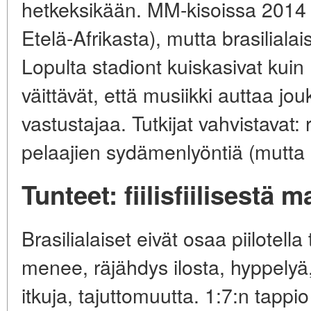
hetkeksikään. MM-kisoissa 2014 vu
Etelä-Afrikasta), mutta brasilialais
Lopulta stadiont kuiskasivat kuin 
väittävät, että musiikki auttaa jou
vastustajaa. Tutkijat vahvistavat
pelaajien sydämenlyöntiä (mutta e
Tunteet: fiilisfiilisest
Brasilialaiset eivät osaa piilotell
menee, räjähdys ilosta, hyppelyä
itkuja, tajuttomuutta. 1:7:n tapp