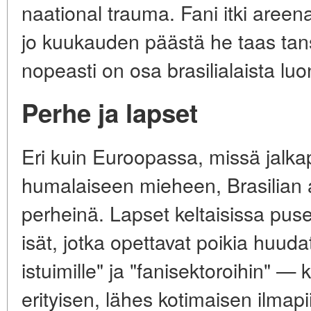
naational trauma. Fani itki areena
jo kuukauden päästä he taas tan
nopeasti on osa brasilialaista luo
Perhe ja lapset
Eri kuin Euroopassa, missä jalkapa
humalaiseen mieheen, Brasilian
perheinä. Lapset keltaisissa puser
isät, jotka opettavat poikia huuda
istuimille" ja "fanisektoroihin" — 
erityisen, lähes kotimaisen ilmapi