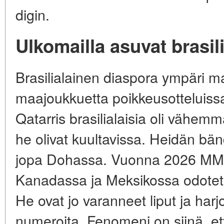
digin.
Ulkomailla asuvat brasili
Brasilialainen diaspora ympäri 
maajoukkuetta poikkeusotteluiss
Qatarris brasilialaisia oli vähemm
he olivat kuultavissa. Heidän bän
jopa Dohassa. Vuonna 2026 MM-k
Kanadassa ja Meksikossa odotetaa
He ovat jo varanneet liput ja harjo
numeroita. Fenomeni on siinä, e