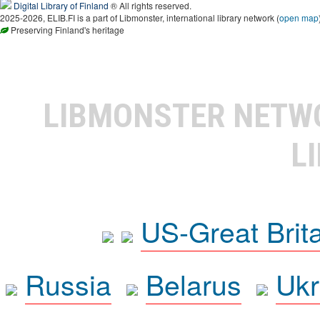
Digital Library of Finland
® All rights reserved.
2025-2026, ELIB.FI is a part of Libmonster, international library network (
open map
Preserving Finland's heritage
LIBMONSTER NET
L
US-Great Brit
Russia
Belarus
Ukr