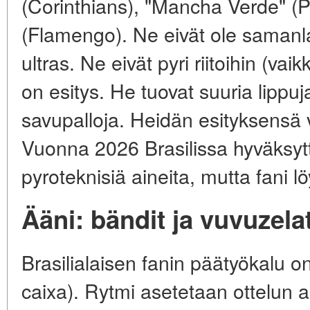
(Corinthians), "Mancha Verde" (P
(Flamengo). Ne eivät ole samanla
ultras. Ne eivät pyri riitoihin (va
on esitys. He tuovat suuria lippuja
savupalloja. Heidän esityksensä 
Vuonna 2026 Brasilissa hyväksyttii
pyroteknisiä aineita, mutta fani l
Ääni: bändit ja vuvuzela
Brasilialaisen fanin päätyökalu o
caixa). Rytmi asetetaan ottelun a