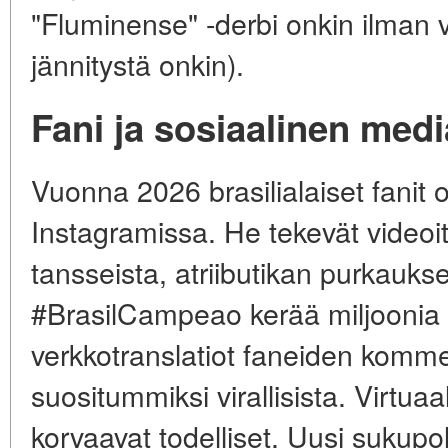
"Fluminense" -derbi onkin ilman v
jännitystä onkin).
Fani ja sosiaalinen medi
Vuonna 2026 brasilialaiset fanit ov
Instagramissa. He tekevät videoi
tansseista, atriibutikan purkauks
#BrasilCampeao kerää miljoonia t
verkkotranslatiot faneiden komment
suositummiksi virallisista. Virtuaa
korvaavat todelliset. Uusi sukupol