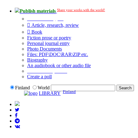
Share your works with the world!
Publish materials
Publication type?
Article, research, review
Book
Fiction prose or poetry
Personal journal entry
Photo Documents
Files: PDF\DOC\RAR\ZIP etc.
Biography
An audiobook or other audio file
Additional options:
Create a poll
Finland
World
Finland
LIBRARY