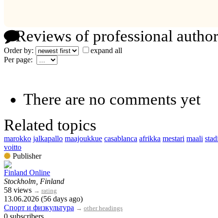
Reviews of professional author
Order by:
expand all
Per page:
There are no comments yet
Related topics
marokko
jalkapallo
maajoukkue
casablanca
afrikka
mestari
maali
stad
voitto
Publisher
Finland Online
Stockholm, Finland
58 views
→
rating
13.06.2026 (56 days ago)
Спорт и физкультура
→
other headings
0 subscribers