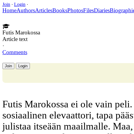
Join
·
Login
·
Home
Authors
Articles
Books
Photos
Files
Diaries
Biographi
Futis Marokossa
Article text
·
Comments
Join
Login
Futis Marokossa ei ole vain peli
sosiaalinen elevaattori, tapa pää
julistaa itseään maailmalle. Maa,