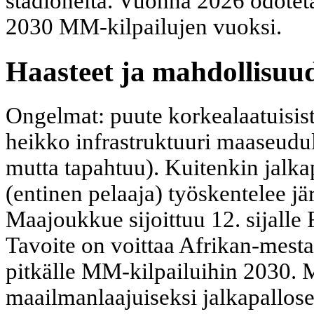
stadioneita. Vuonna 2026 odote
2030 MM-kilpailujen vuoksi.
Haasteet ja mahdollisuu
Ongelmat: puute korkealaatuisista
heikko infrastruktuuri maaseudul
mutta tapahtuu). Kuitenkin jalka
(entinen pelaaja) työskentelee jär
Maajoukkue sijoittuu 12. sijalle
Tavoite on voittaa Afrikan-mesta
pitkälle MM-kilpailuihin 2030. 
maailmanlaajuiseksi jalkapallose