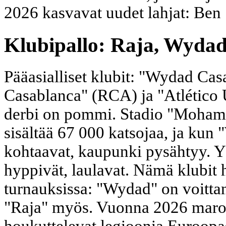
2026 kasvavat uudet lahjat: Ben 
Klubipallo: Raja, Wydad 
Pääasialliset klubit: "Wydad Ca
Casablanca" (RCA) ja "Atlético
derbi on pommi. Stadio "Moham
sisältää 67 000 katsojaa, ja kun
kohtaavat, kaupunki pysähtyy. Yle
hyppivät, laulavat. Nämä klubit h
turnauksissa: "Wydad" on voitta
"Raja" myös. Vuonna 2026 marok