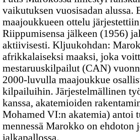
vaikutuksen vuosisadan alussa.
maajoukkueen ottelu järjestettii
Riippumisensa jälkeen (1956) jalk
aktiivisesti. Kljuukohdan: Maro
afrikkalaiseksi maaksi, joka voit
mestaruuskilpailut (CAN) vuonna
2000-luvulla maajoukkue osallist
kilpailuihin. Järjestelmällinen 
kanssa, akatemioiden rakentam
Mohamed VI:n akatemia) antoi t
mennessä Marokko on ehdoton jo
jalkapallossa.