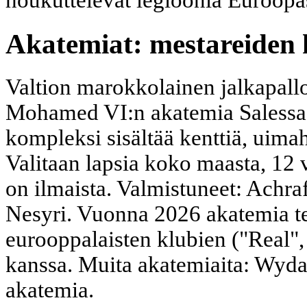
houkuttelevat legioonia Euroopas
Akatemiat: mestareiden
Valtion marokkolainen jalkapall
Mohamed VI:n akatemia Saless
kompleksi sisältää kenttiä, uimah
Valitaan lapsia koko maasta, 12 
on ilmaista. Valmistuneet: Achr
Nesyri. Vuonna 2026 akatemia te
eurooppalaisten klubien ("Real",
kanssa. Muita akatemiaita: Wyd
akatemia.