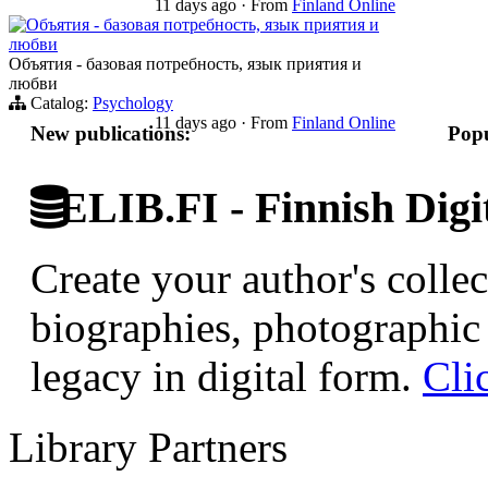
11 days ago
·
From
Finland Online
Объятия - базовая потребность, язык приятия и
любви
Объятия - базовая потребность, язык приятия и
любви
Catalog:
Psychology
11 days ago
·
From
Finland Online
New publications:
Popu
ELIB.FI - Finnish Digi
Create your author's collec
biographies, photographic 
legacy in digital form.
Cli
Library Partners