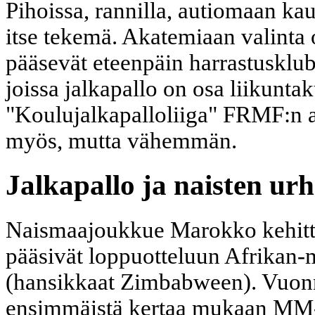
Pihoissa, rannilla, autiomaan kau
itse tekemä. Akatemiaan valinta
pääsevät eteenpäin harrastusklube
joissa jalkapallo on osa liikunta
"Koulujalkapalloliiga" FRMF:n a
myös, mutta vähemmän.
Jalkapallo ja naisten urh
Naismaajoukkue Marokko kehitt
pääsivät loppuotteluun Afrikan-m
(hansikkaat Zimbabween). Vuonn
ensimmäistä kertaa mukaan MM-k