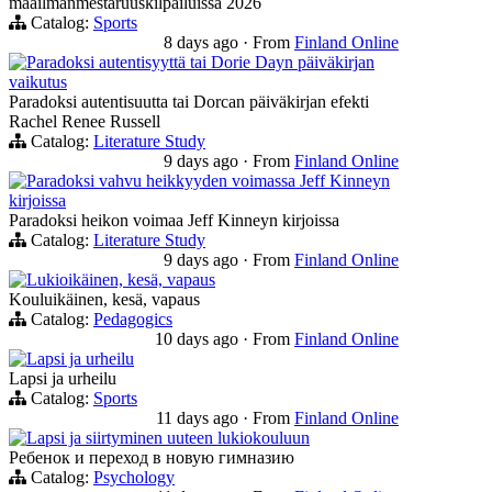
maailmanmestaruuskilpailuissa 2026
Catalog:
Sports
8 days ago
·
From
Finland Online
Paradoksi autentisyyttä tai Dorie Dayn päiväkirjan
vaikutus
Paradoksi autentisuutta tai Dorcan päiväkirjan efekti
Rachel Renee Russell
Catalog:
Literature Study
9 days ago
·
From
Finland Online
Paradoksi vahvu heikkyyden voimassa Jeff Kinneyn
kirjoissa
Paradoksi heikon voimaa Jeff Kinneyn kirjoissa
Catalog:
Literature Study
9 days ago
·
From
Finland Online
Lukioikäinen, kesä, vapaus
Kouluikäinen, kesä, vapaus
Catalog:
Pedagogics
10 days ago
·
From
Finland Online
Lapsi ja urheilu
Lapsi ja urheilu
Catalog:
Sports
11 days ago
·
From
Finland Online
Lapsi ja siirtyminen uuteen lukiokouluun
Ребенок и переход в новую гимназию
Catalog:
Psychology