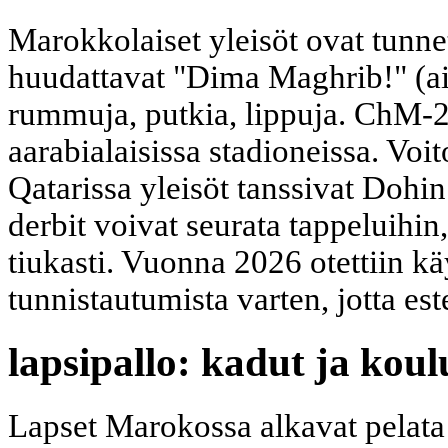
Marokkolaiset yleisöt ovat tunne
huudattavat "Dima Maghrib!" (a
rummuja, putkia, lippuja. ChM-2
aarabialaisissa stadioneissa. Voi
Qatarissa yleisöt tanssivat Dohin
derbit voivat seurata tappeluihin,
tiukasti. Vuonna 2026 otettiin kä
tunnistautumista varten, jotta este
lapsipallo: kadut ja koul
Lapset Marokossa alkavat pelata 