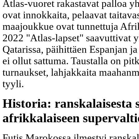
Atlas-vuoret rakastavat palloa y
ovat innokkaita, pelaavat taitavas
maajoukkue ovat tunnettuja Afri
2022 "Atlas-lapset" saavuttivat
Qatarissa, päihittäen Espanjan j
ei ollut sattuma. Taustalla on pit
turnaukset, lahjakkaita maahanmu
tyyli.
Historia: ranskalaisesta 
afrikkalaiseen supervalt
Futis Marokossa ilmestyi ranskal