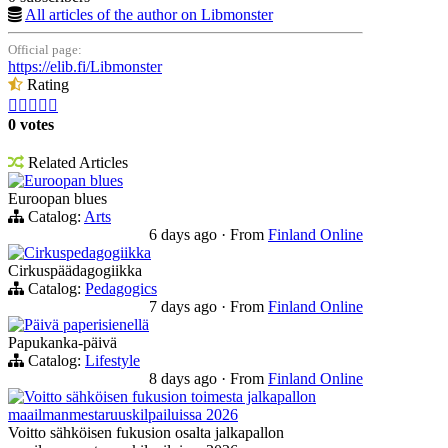
All articles of the author on Libmonster
Official page:
https://elib.fi/Libmonster
Rating





0 votes
Related Articles
Euroopan blues
Euroopan blues
Catalog:
Arts
6 days ago
·
From
Finland Online
Cirkuspedagogiikka
Cirkuspäädagogiikka
Catalog:
Pedagogics
7 days ago
·
From
Finland Online
Päivä paperisienellä
Papukanka-päivä
Catalog:
Lifestyle
8 days ago
·
From
Finland Online
Voitto sähköisen fukusion toimesta jalkapallon
maailmanmestaruuskilpailuissa 2026
Voitto sähköisen fukusion osalta jalkapallon