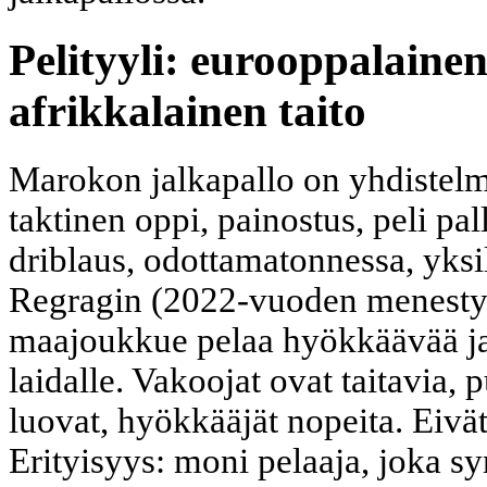
Pelityyli: eurooppalainen
afrikkalainen taito
Marokon jalkapallo on yhdistelmä
taktinen oppi, painostus, peli pall
driblaus, odottamatonnessa, yksil
Regragin (2022-vuoden menesty
maajoukkue pelaa hyökkäävää jal
laidalle. Vakoojat ovat taitavia, 
luovat, hyökkääjät nopeita. Eiv
Erityisyys: moni pelaaja, joka s