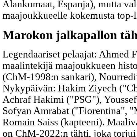
Alankomaat, Espanja), mutta val
maajoukkueelle kokemusta top-li
Marokon jalkapallon tä
Legendaariset pelaajat: Ahmed F
maalintekijä maajoukkueen histo
(ChM-1998:n sankari), Nourredin
Nykypäivän: Hakim Ziyech ("Che
Achraf Hakimi ("PSG"), Youssef 
Sofyan Amrabat ("Fiorentina", "
Romain Saiss (kapteeni). Maali
on ChM-2022:n tähti, joka torju