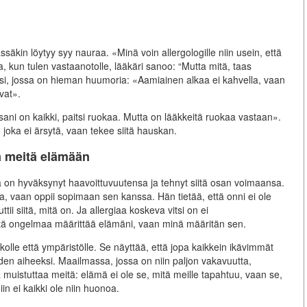
ssäkin löytyy syy nauraa. «Minä voin allergologille niin usein, että
la, kun tulen vastaanotolle, lääkäri sanoo: “Mutta mitä, taas
ksi, jossa on hieman huumoria: «Aamiainen alkaa ei kahvella, vaan
uvat».
ani on kaikki, paitsi ruokaa. Mutta on lääkkeitä ruokaa vastaan».
, joka ei ärsytä, vaan tekee siitä hauskan.
aa meitä elämään
ka on hyväksynyt haavoittuvuutensa ja tehnyt siitä osan voimaansa.
, vaan oppii sopimaan sen kanssa. Hän tietää, että onni ei ole
uttii siitä, mitä on. Ja allergiaa koskeva vitsi on ei
tätä ongelmaa määrittää elämäni, vaan minä määritän sen.
kolle että ympäristölle. Se näyttää, että jopa kaikkein ikävimmät
den aiheeksi. Maailmassa, jossa on niin paljon vakavuutta,
a muistuttaa meitä: elämä ei ole se, mitä meille tapahtuu, vaan se,
n ei kaikki ole niin huonoa.