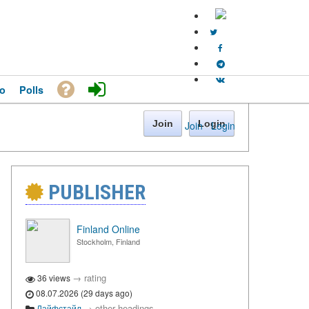
o
Polls
Join
Login
Join
·
Login
PUBLISHER
Finland Online
Stockholm, Finland
→
rating
36 views
08.07.2026 (29 days ago)
→
other headings
Лайфстайл