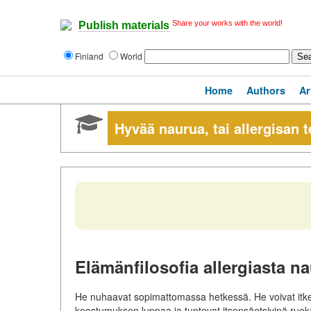
Share your works with the world!
Publish materials
Finland
World
Home
Authors
Ar
Hyvää naurua, tai allergisan t
Elämänfilosofia allergiasta n
He nuhaavat sopimattomassa hetkessä. He voivat itke
koostumuksen luppaa ja tuntevat itsensäetsivinä ruoka