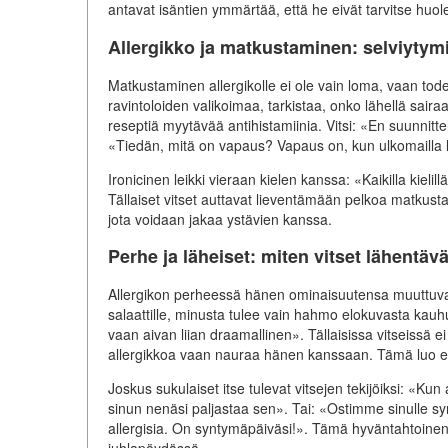
antavat isäntien ymmärtää, että he eivät tarvitse huole
Allergikko ja matkustaminen: selviytym
Matkustaminen allergikolle ei ole vain loma, vaan todel
ravintoloiden valikoimaa, tarkistaa, onko lähellä saira
reseptiä myytävää antihistamiinia. Vitsi: «En suunnitte
«Tiedän, mitä on vapaus? Vapaus on, kun ulkomailla löy
Ironicinen leikki vieraan kielen kanssa: «Kaikilla kie
Tällaiset vitset auttavat lieventämään pelkoa matkust
jota voidaan jakaa ystävien kanssa.
Perhe ja läheiset: miten vitset lähentävä
Allergikon perheessä hänen ominaisuutensa muuttuvat
salaattille, minusta tulee vain hahmo elokuvasta kauh
vaan aivan liian draamallinen». Tällaisissa vitseissä e
allergikkoa vaan nauraa hänen kanssaan. Tämä luo erit
Joskus sukulaiset itse tulevat vitsejen tekijöiksi: «K
sinun nenäsi paljastaa sen». Tai: «Ostimme sinulle s
allergisia. On syntymäpäiväsi!». Tämä hyväntahtoine