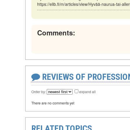
https://elib.fi/m/articles/view/Hyvää-naurua-tai-all
Comments:
REVIEWS OF PROFESSI
Order by:
expand all
There are no comments yet
RELATED TOPICS