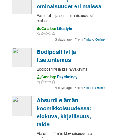
ominaisuudet eri maissa
Aamurutiili ja sen ominaisuudet eri
maissa
Catalog:
Lifestyle
3 days ago
·
From
Finland Online
Bodipositiivi ja
itsetuntemus
Bodipositiivi ja itse hyväksyntä
Catalog:
Psychology
4 days ago
·
From
Finland Online
Absurdi elämän
koomikkoisuudessa:
elokuva, kirjallisuus,
taide
Absurdi elämän klovnaisuudessa: