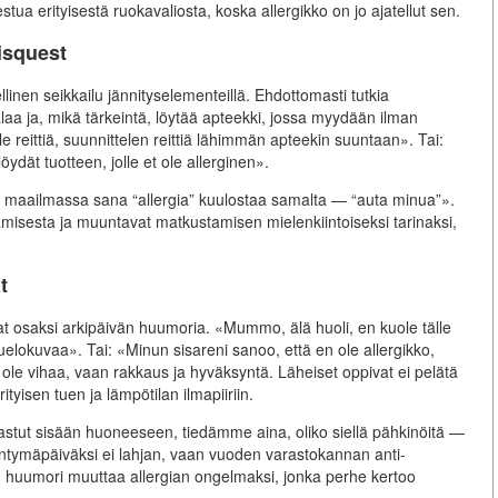
stua erityisestä ruokavaliosta, koska allergikko on jo ajatellut sen.
isquest
linen seikkailu jännityselementeillä. Ehdottomasti tutkia
alaa ja, mikä tärkeintä, löytää apteekki, jossa myydään ilman
le reittiä, suunnittelen reittiä lähimmän apteekin suuntaan». Tai:
dät tuotteen, jolle et ole allerginen».
lillä maailmassa sana “allergia” kuulostaa samalta — “auta minua”».
amisesta ja muuntavat matkustamisen mielenkiintoiseksi tarinaksi,
t
 osaksi arkipäivän huumoria. «Mummo, älä huoli, en kuole tälle
uelokuvaa». Tai: «Minun sisareni sanoo, että en ole allergikko,
i ole vihaa, vaan rakkaus ja hyväksyntä. Läheiset oppivat ei pelätä
yisen tuen ja lämpötilan ilmapiiriin.
un astut sisään huoneeseen, tiedämme aina, oliko siellä pähkinöitä —
yntymäpäiväksi ei lahjan, vaan vuoden varastokannan anti-
n huumori muuttaa allergian ongelmaksi, jonka perhe kertoo