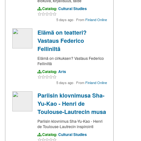
elokuva, kirjallisuus, taide
Catalog:
Cultural Studies
5 days ago
·
From
Finland Online
Elämä on teatteri?
Vastaus Federico
Felliniltä
Elämä on cirkuksen? Vastaus Federico
Felliniltä
Catalog:
Arts
5 days ago
·
From
Finland Online
Pariisin klovnimusa Sha-
Yu-Kao - Henri de
Toulouse-Lautrecin musa
Pariisin klovnimus Sha-Yu-Kao - Henri
de Toulouse-Lautrecin inspirointi
Catalog:
Cultural Studies