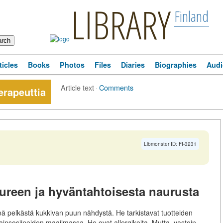
LIBRARY
Finland
ticles
Books
Photos
Files
Diaries
Biographies
Audi
Article text
·
Comments
erapeuttia
Libmonster ID: FI-3231
aureen ja hyväntahtoisesta naurusta
ä pelkästä kukkivan puun nähdystä. He tarkistavat tuotteiden
insosiineiden maailmassa. He ovat allergikoita. Mutta, vastoin