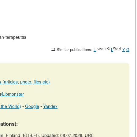
san-terapeuttia
_country2
World
Similar publications:
L
L
Y
G
(articles, photo, files etc)
.fi/Libmonster
 the World)
•
Google
•
Yandex
tations):
olm: Finland (ELIB.FI). Updated: 08.07.2026. URL: