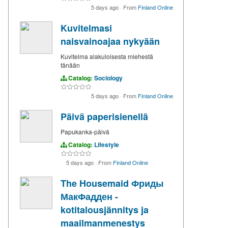
5 days ago
·
From
Finland Online
Kuvitelmasi
naisvainoajaa nykyään
Kuvitelma alakuloisesta miehestä
tänään
Catalog:
Sociology
5 days ago
·
From
Finland Online
Päivä paperisienellä
Papukanka-päivä
Catalog:
Lifestyle
5 days ago
·
From
Finland Online
The Housemaid Фриды
МакФадден -
kotitalousjännitys ja
maailmanmenestys