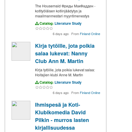
The Housemaid Фриды МакФадден -
kotityöläisen kotiinjäädytys ja
maailmanmestari myyntimenestys
Catalog:
Literature Study
6 days ago
·
From
Finland Online
Kirja tytöille, jota poikia
salaa lukevat: Nanny
Club Ann M. Martin
Kirja tytöille, jota poikia lukevat salaa:
Hoitajien klubi Anne M. Martin
Catalog:
Literature Study
6 days ago
·
From
Finland Online
Ihmispesä ja Koti-
Klubikomedia David
Pilkin - murros lasten
kirjallisuudessa