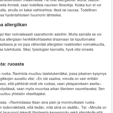
eita ihmisiä, vaan todellisia naureen filosofeja. Koska kun et voi
alla, sinulla on kaksi vaihtoehtoa: itkeä tai nauraa. Todellinen
ensa hyväntahtoisen huumorin lähteeksi.
 allergiikan
goi liian voimakkaasti vaarattomiin asioihin. Mutta samalla se voi
utua allergiaan henkilökohtaiseksi draamaan tai loputtomaksi
ressitasoa ja voi jopa vähentää allergisten reaktioiden voimakkuutta,
a tulehdusta. Siksi, fysiologian kannalta, hyvä vitsi omasta
sta: ruoasta
n ruoka. Ravintola muuttuu taistelukentäksi, jossa jokainen kysymys
kojen suosittu vitsi: «En ole vaativa, minulla on vain erittäin
soo, että pähkinät eivät ole ruokaa, vaan yleispanoksen aseita».
stä pöydässä, vaan myös muuntaa arkan tilanteen naurettavaksi. Sen
muuttuu yhteisön vitseittajaksi.
ssa. «Ravintolassa tilaan aina pisin ja monimutkaisin ruoka-
dennäköistä, että tiedän, mitä siinä on sisällä». Tai: «Minulla on
niset lausunnot tekevät tilanteesta kevyemmän sekä allergikolle että