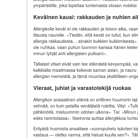
ympäristölle, joka lopettaa tuntemasta oloaan noloksi.
Keväinen kausi: rakkauden ja nuhien ai
Allergikolle kevät ei ole rakkauden ja toivon aika, vaan
tilausta naurelle. «Tiedän, että kevät on tullut, kun s
allergia rakkaudesta… ainakin kukkien kukkimisesta». P
ole nuhkaa, vaan puhun luonnon kanssa hänen kielenä
minun tyhjät anti-allergisten pulloani».
Tällaiset vitset eivät vain tee elämästä kevyempää, va
kaikkialla maailmassa kokevat saman asian, ja nauru y
allergian memeistä, ja tämä muuntaa yksilöllisen ongel
Vieraat, juhlat ja varastotekijä ruokaa
Allergikon sosiaalinen elämä on erillinen huumorin laji
vehnää, on kuin pelailla venäläistä rulettia. Vitsi: «Tul
pähkinöitä, mieluummin odotan ulkona». Tai: «Minun
edes ravintolassa». Itseironia auttaa allergikkoa tunt
Erityistä huomiota ansaitsee «vuoropuhelu isäntien ka
vastaus — oletko varma, että haluat kuulla sen?». Täll