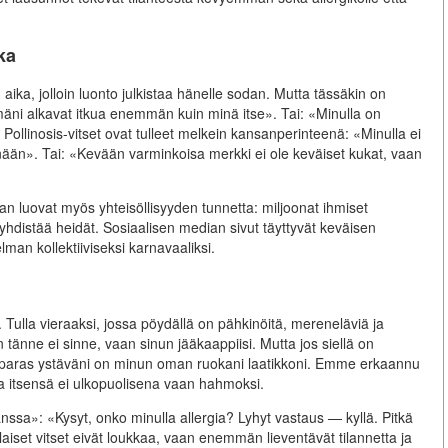
ka
 aika, jolloin luonto julkistaa hänelle sodan. Mutta tässäkin on
ilmäni alkavat itkua enemmän kuin minä itse». Tai: «Minulla on
ollinosis-vitset ovat tulleet melkein kansanperinteenä: «Minulla ei
än». Tai: «Kevään varminkoisa merkki ei ole keväiset kukat, vaan
an luovat myös yhteisöllisyyden tunnetta: miljoonat ihmiset
hdistää heidät. Sosiaalisen median sivut täyttyvät keväisen
man kollektiiviseksi karnavaaliksi.
. Tulla vieraaksi, jossa pöydällä on pähkinöitä, mereneläviä ja
in tänne ei sinne, vaan sinun jääkaappiisi. Mutta jos siellä on
 paras ystäväni on minun oman ruokani laatikkoni. Emme erkaannu
ea itsensä ei ulkopuolisena vaan hahmoksi.
nssa»: «Kysyt, onko minulla allergia? Lyhyt vastaus — kyllä. Pitkä
aiset vitset eivät loukkaa, vaan enemmän lieventävät tilannetta ja