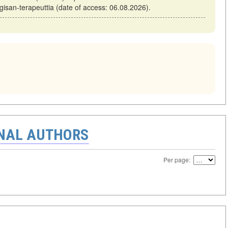
ergisan-terapeuttia (date of access: 06.08.2026).
ONAL AUTHORS
Per page: