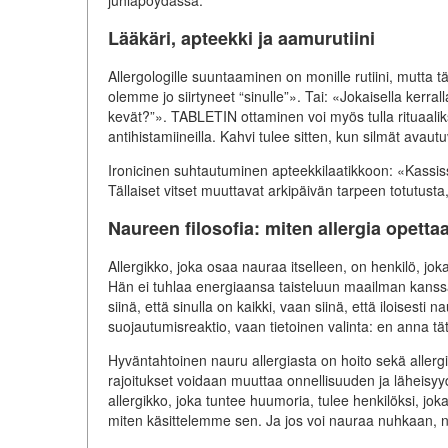
juhlapöydässä.
Lääkäri, apteekki ja aamurutiini
Allergologille suuntaaminen on monille rutiini, mutta tä
olemme jo siirtyneet “sinulle”». Tai: «Jokaisella kerral
kevät?”». TABLETIN ottaminen voi myös tulla rituaali
antihistamiineilla. Kahvi tulee sitten, kun silmät avaut
Ironicinen suhtautuminen apteekkilaatikkoon: «Kassiss
Tällaiset vitset muuttavat arkipäivän tarpeen totutusta
Naureen filosofia: miten allergia opett
Allergikko, joka osaa nauraa itselleen, on henkilö, jo
Hän ei tuhlaa energiaansa taisteluun maailman kanssa
siinä, että sinulla on kaikki, vaan siinä, että iloisesti na
suojautumisreaktio, vaan tietoinen valinta: en anna 
Hyväntahtoinen nauru allergiasta on hoito sekä allergi
rajoitukset voidaan muuttaa onnellisuuden ja läheisyy
allergikko, joka tuntee huumoria, tulee henkilöksi, jok
miten käsittelemme sen. Ja jos voi nauraa nuhkaan, nii