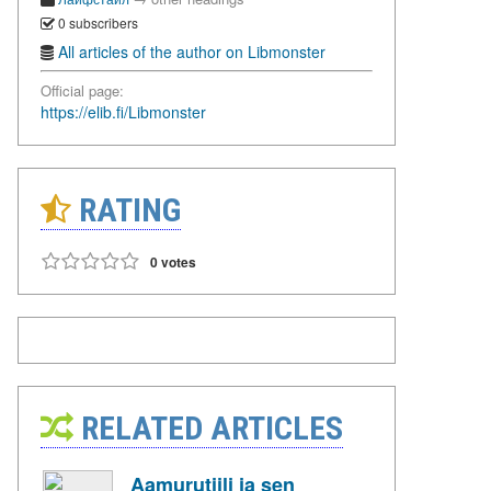
0 subscribers
All articles of the author on Libmonster
Official page:
https://elib.fi/Libmonster
RATING
0 votes
RELATED ARTICLES
Aamurutiili ja sen