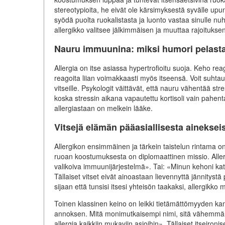
stereotypioita, he eivät ole kärsimyksestä syvälle upun
syödä puolta ruokalistasta ja luonto vastaa sinulle nuh
allergikko valitsee jälkimmäisen ja muuttaa rajoituks
Nauru immuunina: miksi humori pelastaa
Allergia on itse asiassa hypertrofioitu suoja. Keho rea
reagoita liian voimakkaasti myös itseensä. Voit suhta
vitseille. Psykologit väittävät, että nauru vähentää st
koska stressin aikana vapautettu kortisoli vain pahenta
allergiastaan on melkein lääke.
Vitsejä elämän pääasiallisesta aineksei
Allergikon ensimmäinen ja tärkein taistelun rintama o
ruoan koostumuksesta on diplomaattinen missio. Allergik
valikoiva immuunijärjestelmä». Tai: «Minun kehoni kat
Tällaiset vitset eivät ainoastaan lievennyttä jännity
sijaan että tunsisi itsesi yhteisön taakaksi, allergikko 
Toinen klassinen keino on leikki tietämättömyyden kan
annoksen. Mitä monimutkaisempi nimi, sitä vähemmän to
allergia kaikkiin mukaviin asioihin». Tällaiset itseiro