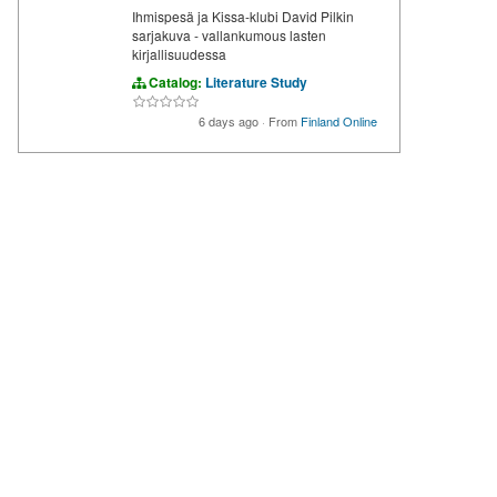
Ihmispesä ja Kissa-klubi David Pilkin
sarjakuva - vallankumous lasten
kirjallisuudessa
Catalog:
Literature Study
6 days ago
·
From
Finland Online