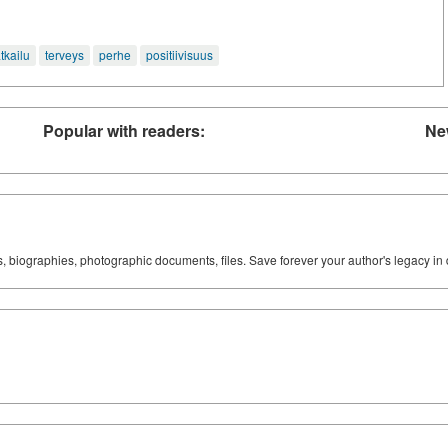
tkailu
terveys
perhe
positiivisuus
Popular with readers:
Ne
ks, biographies, photographic documents, files. Save forever your author's legacy in 