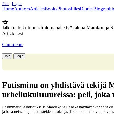
Join
·
Login
·
Home
Authors
Articles
Books
Photos
Files
Diaries
Biographi
Jalkapallo kulttuuridiplomatialle työkaluna Marokon ja R
Article text
·
Comments
Join
Login
Futisminu on yhdistävä tekijä
urheilukulttuureissa: peli, joka 
Ensimmäisellä katsauksella Marokko ja Ranska näyttävät kahdelta eri 
ja basaareissa leijuu mausteiden tuoksuja. Toinen on muotivaltio, vali