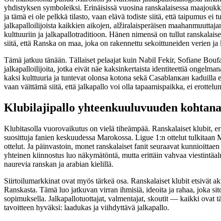
yhdistyksen symboleiksi. Erinäisissä vuosina ranskalaisessa maajoukk
ja tämä ei ole pelkkä tilasto, vaan elävä todiste siitä, että taipumus ei
jalkapalloilijoista kaikkien aikojen, alžiralaisperäisen maahanmuuttaja
kulttuuriin ja jalkapallotraditioon. Hänen nimensä on tullut ranskalai
siitä, että Ranska on maa, joka on rakennettu sekoittuneiden verien ja 
Tämä jatkuu tänään. Tällaiset pelaajat kuin Nabil Fekir, Sofiane Bou
jalkapalloilijoita, jotka eivät näe kaksinkertaista identiteettiä ongel
kaksi kulttuuria ja tuntevat olonsa kotona sekä Casablanкан kaduilla et
vaan väittämä siitä, että jalkapallo voi olla tapaamispaikka, ei erottelu
Klubilajipallo yhteenkuuluvuuden kohtan
Klubitasolla vuorovaikutus on vielä tiheämpää. Ranskalaiset klubit, er
suosittuja fanien keskuudessa Marokossa. Ligue 1:n ottelut tulkitaan 
ottelut. Ja päinvastoin, monet ranskalaiset fanit seuraavat kunnioittae
yhteinen kiinnostus luo näkymätöntä, mutta erittäin vahvaa viestintäaluet
naurevia ranskan ja arabian kielillä.
Siirtoilumarkkinat ovat myös tärkeä osa. Ranskalaiset klubit etsivät akti
Ranskasta. Tämä luo jatkuvan virran ihmisiä, ideoita ja rahaa, joka sit
sopimuksella. Jalkapallotuottajat, valmentajat, skoutit — kaikki ovat
tavoitteen hyväksi: laadukas ja viihdyttävä jalkapallo.