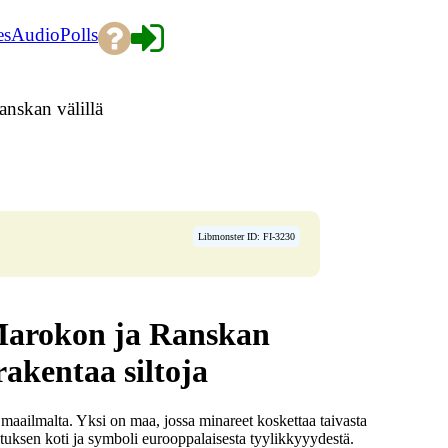
es
Audio
Polls
anskan välillä
Libmonster ID: FI-3230
 Marokon ja Ranskan
rakentaa siltoja
maailmalta. Yksi on maa, jossa minareet koskettaa taivasta
stuksen koti ja symboli eurooppalaisesta tyylikkyyydestä.