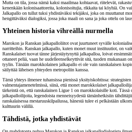
Mutta on tila, jossa nämä kaksi maailmaa kohtaavat, riitelevät, rakastuv
kenenkään kolonisaattoreita, kolonisoitujia, rikkaita tai köyhiä. On vain
Jalkapallo on tullut tuksi yhdistäväksi tekijäksi, joka on muuttanut m
hengittäväksi dialogiksi, jossa joka maali on sana ja joka ottelu on lau
Yhteinen historia vihreällä nurmella
Marokon ja Ranskan jalkapalloliitot ovat juurtuneet syvälle kolonialise
narritteihin. Ranskan jalkapallo, kuten monet muut instituutiot, on va
Ranskalaiset tuovat tänne järjestäytynyttä jalkapalloa, loivat ensimmäis
ottaneet peliä, vaan he uudelleenselkeyttivät sitä, tuoden mukanaan 
tyylin. Tänään marokkolainen jalkapallo ei ole vain ranskalaisen kopio
säilyttää läheisen yhteyden metropoliin kanssa.
Tämä yhteys ilmenee tuhansissa pienissä yksityiskohtissa: strategiste
valmentajamenetelmissä, siinä, että monet marokkolaiset jalkapalloilija
tärkeintä on, että ranskalainen Ligue 1 on marokkolaisille koti. Täss
jalkapalloilijoita, legendoista menneisyydestä tämänhetkisiin tähdittäj
ranskalaisessa mestaruuskilpailussa, hänestä tulee ei pelkästään ulkom
kulttuurin välillä.
Tähdistä, jotka yhdistävät
On mahdotonta puhua Marokon ja Ranskan jalkapallodialogista ilman, et