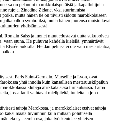
ueessa on pelannut marokkolaisperäisiä jalkapalloilijoita —
 tunne rajoja. Zinedine Zidane, yksi suurimmista
n poika, mutta hänen tie on tiiviisti sidottu marokkolaiseen
sen jalkapallon symboliksi, mutta hänen juurensa muistuttavat
kulttuurien yhdistämisestä.
fal, Romain Saiss ja monet muut edustavat uutta sukupolvea
mana, vaan etuna. He puhuvat kahdella kielellä, ymmärtävät
tä Elysée-aukiolla. Heidän pelinsä ei ole vain mestaritaitoa,
n paikka.
a
ityisesti Paris Saint-Germain, Marseille ja Lyon, ovat
Marokossa yhtä innolla kuin kansallisen mestaruuskilpailun
n marokkolaisia klubeja afrikkalaisissa turnauksissa. Tämä
ta, jossa fanit vaihtavat mielipiteitä, tunteita ja jopa
ivisesti taitoja Marokosta, ja marokkolaiset etsivät taitoja
oo kaksi maata tiiviimmin kuin millään poliittisella
 tämän ekosysteemin osa, joka työskentelee yhteisen