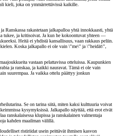
li kieli, joka on ymmärrettävissä kaikille.
 ja Ranskassa rakastetaan jalkapalloa yhtä innokkaasti, yhtä
ja tukee, ja kritisoivat. Ja kun he kokoontuvat yhteen —
kueeksi. Heitä ei yhdistä kansallisuus, vaan rakkaus peliin.
 kielen. Koska jalkapallo ei ole vain \"me\" ja \"heidät\",
i maajoukkueita vastaan pelattavissa otteluissa. Kaupunkien
abia ja ranskaa, ja kaikki nauravat. Tämä ei ole vain
otain suurempaa. Ja vaikka ottelu päättyy jonkun
eilutarina. Se on tarina siitä, miten kaksi kulttuuria voivat
ikeimmissa kysymyksissä. Jalkapallo näyttää, että erot eivät
elaa ranskalaisessa klupissa ja ranskalainen valmentaja
toja kahden maailman välillä.
oudelliset ristiriidat usein peittävät ihmisen kasvon