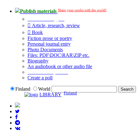
Share your works with the world!
Publish materials
Publication type?
Article, research, review
Book
Fiction prose or poetry
Personal journal entry
Photo Documents
Files: PDF\DOC\RAR\ZIP etc.
Biography
An audiobook or other audio file
Additional options:
Create a poll
Finland
World
Finland
LIBRARY