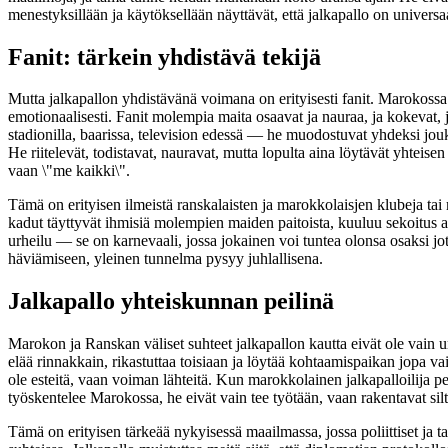
menestyksillään ja käytöksellään näyttävät, että jalkapallo on universaa
Fanit: tärkein yhdistävä tekijä
Mutta jalkapallon yhdistävänä voimana on erityisesti fanit. Marokossa
emotionaalisesti. Fanit molempia maita osaavat ja nauraa, ja kokevat, 
stadionilla, baarissa, television edessä — he muodostuvat yhdeksi jouk
He riitelevät, todistavat, nauravat, mutta lopulta aina löytävät yhteisen
vaan \"me kaikki\".
Tämä on erityisen ilmeistä ranskalaisten ja marokkolaisjen klubeja ta
kadut täyttyvät ihmisiä molempien maiden paitoista, kuuluu sekoitus ar
urheilu — se on karnevaali, jossa jokainen voi tuntea olonsa osaksi j
häviämiseen, yleinen tunnelma pysyy juhlallisena.
Jalkapallo yhteiskunnan peilinä
Marokon ja Ranskan väliset suhteet jalkapallon kautta eivät ole vain urh
elää rinnakkain, rikastuttaa toisiaan ja löytää kohtaamispaikan jopa va
ole esteitä, vaan voiman lähteitä. Kun marokkolainen jalkapalloilija p
työskentelee Marokossa, he eivät vain tee työtään, vaan rakentavat sil
Tämä on erityisen tärkeää nykyisessä maailmassa, jossa poliittiset ja tal