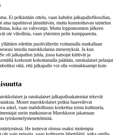
s
. Ei pelkästään ottelu, vaan kahden jalkapallofilosofian,
aina tapahtuvat jännittävän, mutta kunnioittavan taistelun
u todistaa, kuka on vahvempi. Mutta lopputuomion jälkeen
ivät ole vihollisia, vaan yhteisten pelin kumppaneita.
lättäen edettiin puolivälieriin voittamalla matkallaan
, seurasi innolla marokkolaisia menestyksiä. Ja kun
e oli jalkapallon juhla, jossa katsojat kiittivät ja
kentältä korkeasti kohottamalla päätään, ranskalaiset pelaajat
boliksi siitä, että jalkapallo voi olla voimakkaampi kuin
isuutta
rokkolaiset ja ranskalaiset jalkapalloakatemiat tekevät
turnauksia. Monet marokkolaiset poikia haaveilevat
va askel, vaan mahdollisuus koskettaa toista kulttuuria,
 valmentajat usein matkustavat Marokkoon jakamaan
sta työskentelymenetelmistä.
 hämärtymässä. He tuntevat olonsa osaksi molempia
e vain pelaajia, vaan kulttuurin lähettiläitä, jotka omilla