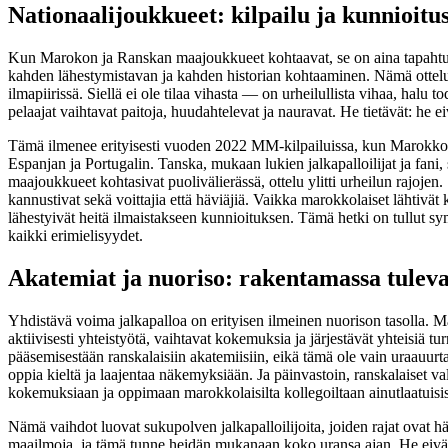
Nationaalijoukkueet: kilpailu ja kunnioitu
Kun Marokon ja Ranskan maajoukkueet kohtaavat, se on aina tapahtuma
kahden lähestymistavan ja kahden historian kohtaaminen. Nämä ottelut 
ilmapiirissä. Siellä ei ole tilaa vihasta — on urheilullista vihaa, hal
pelaajat vaihtavat paitoja, huudahtelevat ja nauravat. He tietävät: he e
Tämä ilmenee erityisesti vuoden 2022 MM-kilpailuissa, kun Marokko yl
Espanjan ja Portugalin. Tanska, mukaan lukien jalkapalloilijat ja fani
maajoukkueet kohtasivat puolivälierässä, ottelu ylitti urheilun rajojen. S
kannustivat sekä voittajia että häviäjiä. Vaikka marokkolaiset lähtivät 
lähestyivät heitä ilmaistakseen kunnioituksen. Tämä hetki on tullut sym
kaikki erimielisyydet.
Akatemiat ja nuoriso: rakentamassa tuleva
Yhdistävä voima jalkapalloa on erityisen ilmeinen nuorison tasolla. Ma
aktiivisesti yhteistyötä, vaihtavat kokemuksia ja järjestävät yhteisiä 
pääsemisestään ranskalaisiin akatemiisiin, eikä tämä ole vain uraauurta
oppia kieltä ja laajentaa näkemyksiään. Ja päinvastoin, ranskalaiset
kokemuksiaan ja oppimaan marokkolaisilta kollegoiltaan ainutlaatuisi
Nämä vaihdot luovat sukupolven jalkapalloilijoita, joiden rajat ovat
maailmoja, ja tämä tunne heidän mukanaan koko uransa ajan. He eivät ol