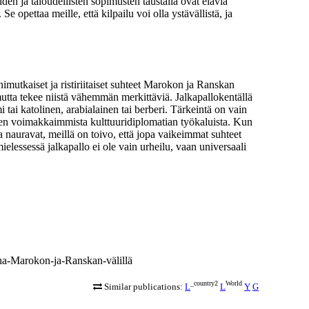
iden ja taloudellisten sopimusten taustalla ovat eläviä
e opettaa meille, että kilpailu voi olla ystävällistä, ja
nimutkaiset ja ristiriitaiset suhteet Marokon ja Ranskan
 mutta tekee niistä vähemmän merkittäviä. Jalkapallokentällä
tai katolinen, arabialainen tai berberi. Tärkeintä on vain
hden voimakkaimmista kulttuuridiplomatian työkaluista. Kun
ja nauravat, meillä on toivo, että jopa vaikeimmat suhteet
elessessä jalkapallo ei ole vain urheilu, vaan universaali
luna-Marokon-ja-Ranskan-välillä
_country2
World
Similar publications:
L
L
Y
G