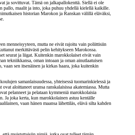
at ja sovittuvat. Tämä on jalkapallokenttä. Siellä ei ole
 pallo, maalit ja into, joka puhuu yhdellä kielellä kaikille.
onimutkaisen historian Marokon ja Ranskan välillä eläväksi,
se.
en menneisyyteen, mutta ne eivät rajoitu vain poliittisiin
ikuttanut merkittävästi pelin kehitykseen Marokossa.
et seurat ja liigat. Kuitenkin marokkolaiset eivät vain
oman tekniikkansa, oman intoaan ja oman ainutlaatuisen
, vaan sen itsenäinen ja kirkas haara, joka kuitenkin
n koulujen samanlaisuudessa, yhteisessä tuomarinkielessä ja
t ovat aloittaneet uransa ranskalaisissa akatemiassa. Mutta
ä ovat pelanneet ja pelataan kymmeniä marokkolaisia
iin. Ja joka kerta, kun marokkolainen astuu kentälle
aalilainen, vaan hänen maansa lähettiläs, elävä silta kahden
tä muistuttaisiin nimiä, jotka ovat tulleet tämän