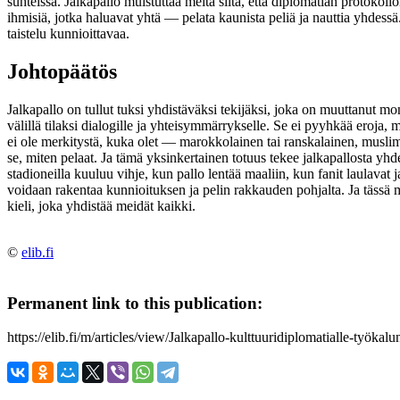
suhteissa. Jalkapallo muistuttaa meitä siitä, että diplomatian protokollo
ihmisiä, jotka haluavat yhtä — pelata kaunista peliä ja nauttia yhdessä. S
taistelu kunnioittavaa.
Johtopäätös
Jalkapallo on tullut tuksi yhdistäväksi tekijäksi, joka on muuttanut mo
välillä tilaksi dialogille ja yhteisymmärrykselle. Se ei pyyhkää eroja,
ei ole merkitystä, kuka olet — marokkolainen tai ranskalainen, muslimi 
se, miten pelaat. Ja tämä yksinkertainen totuus tekee jalkapallosta y
stadioneilla kuuluu vihje, kun pallo lentää maaliin, kun fanit laulavat 
voidaan rakentaa kunnioituksen ja pelin rakkauden pohjalta. Ja tässä mi
kieli, joka yhdistää meidät kaikki.
©
elib.fi
Permanent link to this publication:
https://elib.fi/m/articles/view/Jalkapallo-kulttuuridiplomatialle-työka