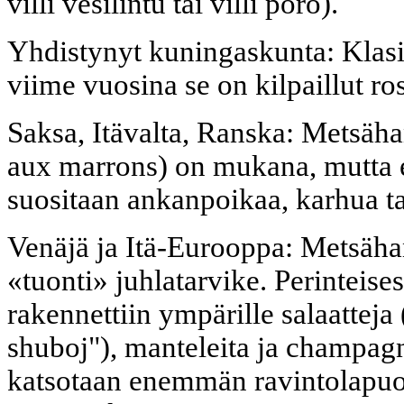
villi vesilintu tai villi poro).
Yhdistynyt kuningaskunta: Klasi
viime vuosina se on kilpaillut ro
Saksa, Itävalta, Ranska: Metsäh
aux marrons) on mukana, mutta
suositaan ankanpoikaa, karhua ta
Venäjä ja Itä-Eurooppa: Metsähan
«tuonti» juhlatarvike. Perinteis
rakennettiin ympärille salaatteja
shuboj"), manteleita ja champag
katsotaan enemmän ravintolapuole