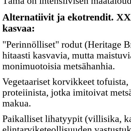
Tämä on intensiivisen maataloude
Alternatiivit ja ekotrendit. X
kasvaa:
"Perinnölliset" rodut (Heritage
hitaasti kasvavia, mutta maistuvia
monimuotoisia metsähanhia.
Vegetaariset korvikkeet tofuista, 
proteiinista, jotka imitoivat met
makua.
Paikalliset lihatyypit (villisika, 
elintarviketeollisuuden vastustuk