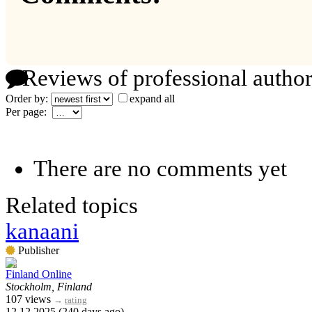
Reviews of professional author
Order by:
expand all
Per page:
There are no comments yet
Related topics
kanaani
Publisher
Finland Online
Stockholm, Finland
107 views
→
rating
12.12.2025 (240 days ago)