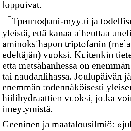
loppuivat.
「Триптофani-myytti ja todellis
yleistä, että kanaa aiheuttaa une
aminoksihapon triptofanin (melat
edeltäjän) vuoksi. Kuitenkin tiete
että metsähanhessa on enemmän t
tai naudanlihassa. Joulupäivän j
enemmän todennäköisesti yleisen
hiilihydraattien vuoksi, jotka voi
imeytymistä.
Geeninen ja maatalousilmiö: «j