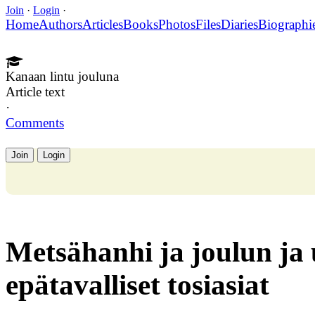
Join
·
Login
·
Home
Authors
Articles
Books
Photos
Files
Diaries
Biographi
Kanaan lintu jouluna
Article text
·
Comments
Join
Login
Metsähanhi ja joulun ja
epätavalliset tosiasiat