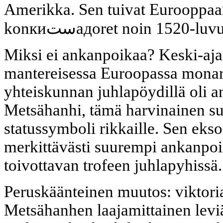
Amerikka. Sen tuivat Eurooppaan
konкиستадoret noin 1520-luv
Miksi ei ankanpoikaa? Keski-aja
mantereisessa Euroopassa monark
yhteiskunnan juhlapöydillä oli a
Metsähanhi, tämä harvinainen suur
statussymboli rikkaille. Sen ekso
merkittävästi suurempi ankanpoik
toivottavan trofeen juhlapyhissä.
Peruskäänteinen muutos: viktori
Metsähanhen laajamittainen levi