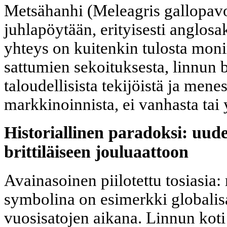
Metsähanhi (Meleagris gallopavo) 
juhlapöytään, erityisesti anglosa
yhteys on kuitenkin tulosta monim
sattumien sekoituksesta, linnun b
taloudellisista tekijöistä ja men
markkinoinnista, ei vanhasta tai y
Historiallinen paradoksi: uud
brittiläiseen jouluaattoon
Avainasoinen piilotettu tosiasia
symbolina on esimerkki globali
vuosisatojen aikana. Linnun koti