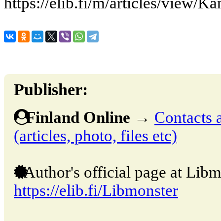
https://elib.fi/m/articles/view/K
Publisher:
Finland Online
→
Contacts 
(articles, photo, files etc)
Author's official page at Libm
https://elib.fi/Libmonster