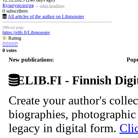
Культурология
→
other headings
0 subscribers
All articles of the author on Libmonster
Official page:
https://elib.fi/Libmonster
Rating





0 votes
New publications:
Popu
ELIB.FI - Finnish Digi
Create your author's collec
biographies, photographic 
legacy in digital form.
Cli