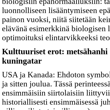
biologisiin epänormaaliuksiin: tä
luonnolliseen lisääntymiseen epä
painon vuoksi, niitä siitetään ke
elävänä esimerkkinä biologisen 
optimoituksi elintarvikkeeksi teo
Kulttuuriset erot: metsähanhi 
kuningatar
USA ja Kanada: Ehdoton symboli
ja sitten joulua. Tässä perintees
ensimmäisiin siirtolaisiin liittyvi
historiallisesti ensimmäisessä ju