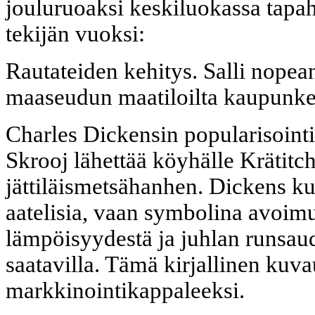
jouluruoaksi keskiluokassa tapa
tekijän vuoksi:
Rautateiden kehitys. Salli nopean
maaseudun maatiloilta kaupunke
Charles Dickensin popularisointi
Skrooj lähettää köyhälle Krätitc
jättiläismetsähanhen. Dickens kuv
aatelisia, vaan symbolina avoim
lämpöisyydestä ja juhlan runsaud
saatavilla. Tämä kirjallinen kuv
markkinointikappaleeksi.