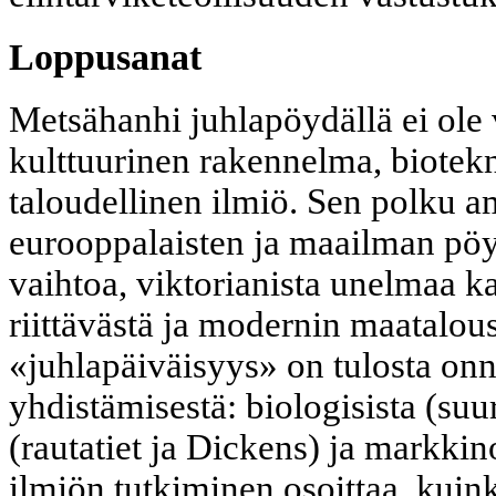
Loppusanat
Metsähanhi juhlapöydällä ei ole 
kulttuurinen rakennelma, biotek
taloudellinen ilmiö. Sen polku am
eurooppalaisten ja maailman pöy
vaihtoa, viktorianista unelmaa ka
riittävästä ja modernin maatalo
«juhlapäiväisyys» on tulosta onn
yhdistämisestä: biologisista (suur
(rautatiet ja Dickens) ja markkin
ilmiön tutkiminen osoittaa, kuink