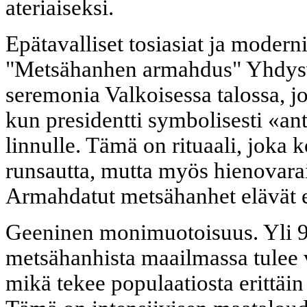
ateriaiseksi.
Epätavalliset tosiasiat ja modern
"Metsähanhen armahdus" Yhdysva
seremonia Valkoisessa talossa, jo
kun presidentti symbolisesti «an
linnulle. Tämä on rituaali, joka 
runsautta, mutta myös hienovarai
Armahdatut metsähanhet elävät e
Geeninen monimuotoisuus. Yli 9
metsähanhista maailmassa tulee 
mikä tekee populaatiosta erittäin