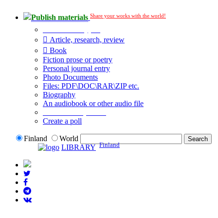
Share your works with the world!
Publish materials
Publication type?
Article, research, review
Book
Fiction prose or poetry
Personal journal entry
Photo Documents
Files: PDF\DOC\RAR\ZIP etc.
Biography
An audiobook or other audio file
Additional options:
Create a poll
Finland
World
Finland
LIBRARY