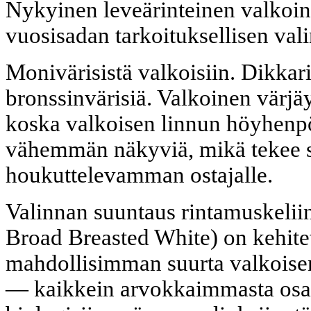
Nykyinen leveärinteinen valkoi
vuosisadan tarkoituksellisen vali
Monivärisistä valkoisiin. Dikkar
bronssinvärisiä. Valkoinen värjäys
koska valkoisen linnun höyhenpö
vähemmän näkyviä, mikä tekee sii
houkuttelevamman ostajalle.
Valinnan suuntaus rintamuskeliin
Broad Breasted White) on kehit
mahdollisimman suurta valkoisen 
— kaikkein arvokkaimmasta osas