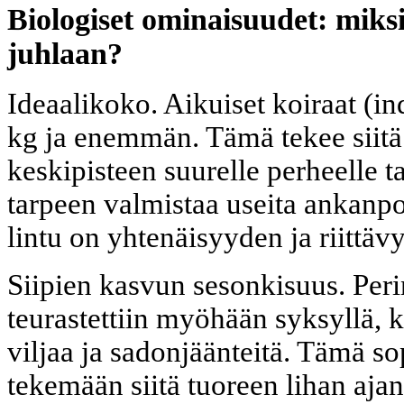
Biologiset ominaisuudet: miks
juhlaan?
Ideaalikoko. Aikuiset koiraat (i
kg ja enemmän. Tämä tekee siitä
keskipisteen suurelle perheelle t
tarpeen valmistaa useita ankanpoi
lintu on yhtenäisyyden ja riittä
Siipien kasvun sesonkisuus. Peri
teurastettiin myöhään syksyllä, 
viljaa ja sadonjäänteitä. Tämä sop
tekemään siitä tuoreen lihan ajan