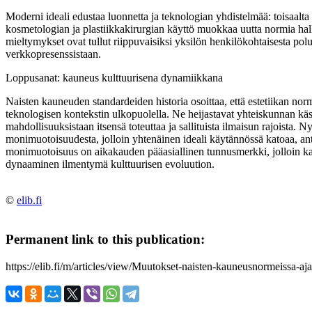
Moderni ideali edustaa luonnetta ja teknologian yhdistelmää: toisaalta 
kosmetologian ja plastiikkakirurgian käyttö muokkaa uutta normia halli
mieltymykset ovat tullut riippuvaisiksi yksilön henkilökohtaisesta pol
verkkopresenssistaan.
Loppusanat: kauneus kulttuurisena dynamiikkana
Naisten kauneuden standardeiden historia osoittaa, että estetiikan normit
teknologisen kontekstin ulkopuolella. Ne heijastavat yhteiskunnan käsi
mahdollisuuksistaan itsensä toteuttaa ja sallituista ilmaisun rajoista.
monimuotoisuudesta, jolloin yhtenäinen ideali käytännössä katoaa, antae
monimuotoisuus on aikakauden pääasiallinen tunnusmerkki, jolloin kaun
dynaaminen ilmentymä kulttuurisen evoluution.
©
elib.fi
Permanent link to this publication:
https://elib.fi/m/articles/view/Muutokset-naisten-kauneusnormeissa-a