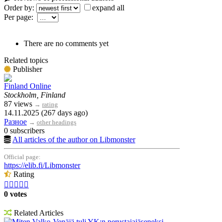
Order by:
expand all
Per page:
There are no comments yet
Related topics
Publisher
Finland Online
Stockholm, Finland
87 views
→
rating
14.11.2025 (267 days ago)
Разное
→
other headings
0 subscribers
All articles of the author on Libmonster
Official page:
https://elib.fi/Libmonster
Rating





0 votes
Related Articles
Miten Valko-Venäjä tuli YK:n perustajajäseneksi