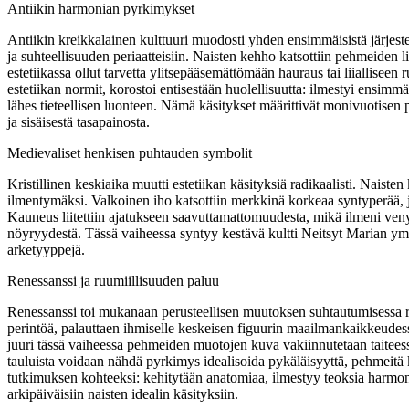
Antiikin harmonian pyrkimykset
Antiikin kreikkalainen kulttuuri muodosti yhden ensimmäisistä järjest
ja suhteellisuuden periaatteisiin. Naisten kehho katsottiin pehmeiden
estetiikassa ollut tarvetta ylitsepääsemättömään hauraus tai liialliseen
estetiikan normit, korostoi entisestään huolellisuutta: ilmestyi ensimmä
lähes tieteellisen luonteen. Nämä käsitykset määrittivät monivuotisen 
ja sisäisestä tasapainosta.
Medievaliset henkisen puhtauden symbolit
Kristillinen keskiaika muutti estetiikan käsityksiä radikaalisti. Nais
ilmentymäksi. Valkoinen iho katsottiin merkkinä korkeaa syntyperää, ja 
Kauneus liitettiin ajatukseen saavuttamattomuudesta, mikä ilmeni venyte
nöyryydestä. Tässä vaiheessa syntyy kestävä kultti Neitsyt Marian ymp
arketyyppejä.
Renessanssi ja ruumiillisuuden paluu
Renessanssi toi mukanaan perusteellisen muutoksen suhtautumisessa ruumi
perintöä, palauttaen ihmiselle keskeisen figuurin maailmankaikkeude
juuri tässä vaiheessa pehmeiden muotojen kuva vakiinnutetaan taitee
tauluista voidaan nähdä pyrkimys idealisoida pykäläisyyttä, pehmeitä 
tutkimuksen kohteeksi: kehitytään anatomiaa, ilmestyy teoksia harmonisi
arkipäiväisiin naisten idealin käsityksiin.