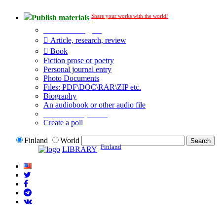
Share your works with the world!
Publish materials
Publication type?
Article, research, review
Book
Fiction prose or poetry
Personal journal entry
Photo Documents
Files: PDF\DOC\RAR\ZIP etc.
Biography
An audiobook or other audio file
Additional options:
Create a poll
Finland
World
Finland
LIBRARY