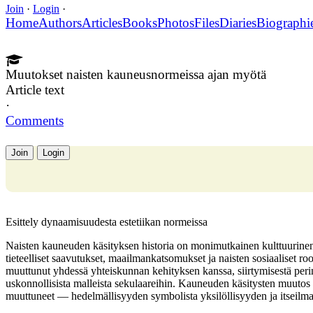
Join
·
Login
·
Home
Authors
Articles
Books
Photos
Files
Diaries
Biographi
Muutokset naisten kauneusnormeissa ajan myötä
Article text
·
Comments
Join
Login
Esittely dynaamisuudesta estetiikan normeissa
Naisten kauneuden käsityksen historia on monimutkainen kulttuurinen pr
tieteelliset saavutukset, maailmankatsomukset ja naisten sosiaaliset rool
muuttunut yhdessä yhteiskunnan kehityksen kanssa, siirtymisestä perint
uskonnollisista malleista sekulaareihin. Kauneuden käsitysten muutos 
muuttuneet — hedelmällisyyden symbolista yksilöllisyyden ja itseilm