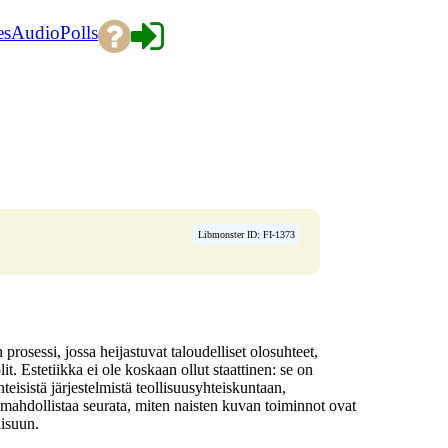
es
Audio
Polls
Libmonster ID: FI-1373
osessi, jossa heijastuvat taloudelliset olosuhteet,
it. Estetiikka ei ole koskaan ollut staattinen: se on
eisistä järjestelmistä teollisuusyhteiskuntaan,
mahdollistaa seurata, miten naisten kuvan toiminnot ovat
aisuun.