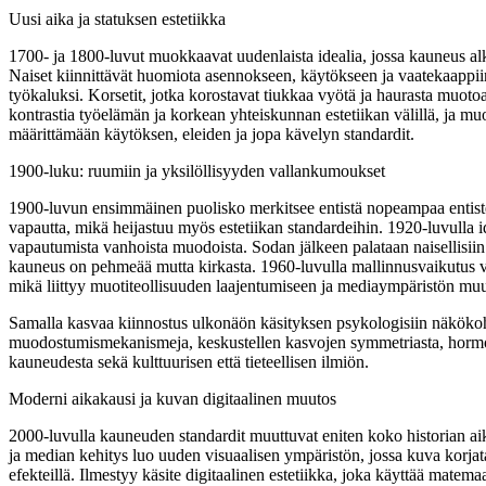
Uusi aika ja statuksen estetiikka
1700- ja 1800-luvut muokkaavat uudenlaista idealia, jossa kauneus alka
Naiset kiinnittävät huomiota asennokseen, käytökseen ja vaatekaappiin
työkaluksi. Korsetit, jotka korostavat tiukkaa vyötä ja haurasta muot
kontrastia työelämän ja korkean yhteiskunnan estetiikan välillä, ja mu
määrittämään käytöksen, eleiden ja jopa kävelyn standardit.
1900-luku: ruumiin ja yksilöllisyyden vallankumoukset
1900-luvun ensimmäinen puolisko merkitsee entistä nopeampaa entist
vapautta, mikä heijastuu myös estetiikan standardeihin. 1920-luvulla
vapautumista vanhoista muodoista. Sodan jälkeen palataan naisellisii
kauneus on pehmeää mutta kirkasta. 1960-luvulla mallinnusvaikutus va
mikä liittyy muotiteollisuuden laajentumiseen ja mediaympäristön mu
Samalla kasvaa kiinnostus ulkonäön käsityksen psykologisiin näkökohti
muodostumismekanismeja, keskustellen kasvojen symmetriasta, hormonist
kauneudesta sekä kulttuurisen että tieteellisen ilmiön.
Moderni aikakausi ja kuvan digitaalinen muutos
2000-luvulla kauneuden standardit muuttuvat eniten koko historian aik
ja median kehitys luo uuden visuaalisen ympäristön, jossa kuva korjataan
efekteillä. Ilmestyy käsite digitaalinen estetiikka, joka käyttää matemaa