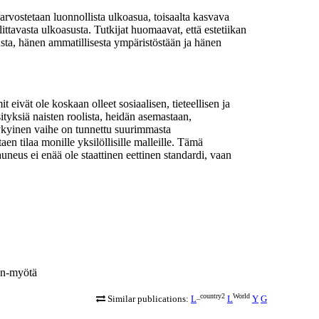
arvostetaan luonnollista ulkoasua, toisaalta kasvava
ttavasta ulkoasusta. Tutkijat huomaavat, että estetiikan
usta, hänen ammatillisesta ympäristöstään ja hänen
 eivät ole koskaan olleet sosiaalisen, tieteellisen ja
tyksiä naisten roolista, heidän asemastaan,
 Nykyinen vaihe on tunnettu suurimmasta
n tilaa monille yksilöllisille malleille. Tämä
eus ei enää ole staattinen eettinen standardi, vaan
jan-myötä
_country2
World
Similar publications:
L
L
Y
G