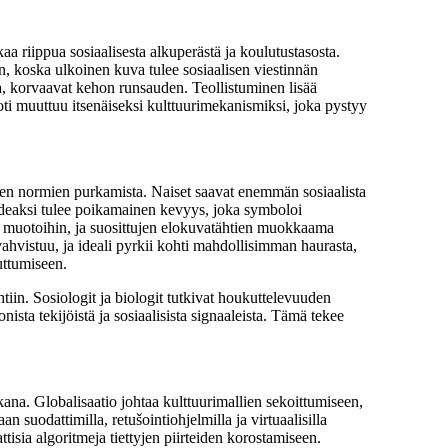
a riippua sosiaalisesta alkuperästä ja koulutustasosta.
, koska ulkoinen kuva tulee sosiaalisen viestinnän
oa, korvaavat kehon runsauden. Teollistuminen lisää
oti muuttuu itsenäiseksi kulttuurimekanismiksi, joka pystyy
en normien purkamista. Naiset saavat enemmän sosiaalista
 ideaksi tulee poikamainen kevyys, joka symboloi
n muotoihin, ja suosittujen elokuvatähtien muokkaama
hvistuu, ja ideali pyrkii kohti mahdollisimman haurasta,
uttumiseen.
in. Sosiologit ja biologit tutkivat houkuttelevuuden
a tekijöistä ja sosiaalisista signaaleista. Tämä tekee
ana. Globalisaatio johtaa kulttuurimallien sekoittumiseen,
 suodattimilla, retušointiohjelmilla ja virtuaalisilla
ttisia algoritmeja tiettyjen piirteiden korostamiseen.