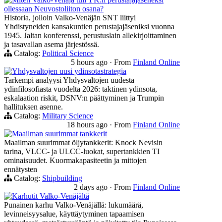
ollessaan Neuvostoliiton osana?
Historia, jolloin Valko-Venäjän SNT liittyi
Yhdistyneiden kansakuntien perustajajäseniksi vuonna
1945. Jaltan konferenssi, perustuslain allekirjoittaminen
ja tasavallan asema järjestössä.
Catalog:
Political Science
5 hours ago
·
From
Finland Online
Yhdysvaltojen uusi ydinsotastrategia
Tarkempi analyysi Yhdysvaltojen uudesta
ydinfilosofiasta vuodelta 2026: taktinen ydinsota,
eskalaation riskit, DSNV:n päättyminen ja Trumpin
hallituksen asenne.
Catalog:
Military Science
18 hours ago
·
From
Finland Online
Maailman suurimmat tankkerit
Maailman suurimmat öljytankkerit: Knock Nevisin
tarina, VLCC- ja ULCC-luokat, supertankkien TI
ominaisuudet. Kuormakapasiteetin ja mittojen
ennätysten
Catalog:
Shipbuilding
2 days ago
·
From
Finland Online
Karhutit Valko-Venäjältä
Punainen karhu Valko-Venäjällä: lukumäärä,
levinneisyysalue, käyttäytyminen tapaamisen