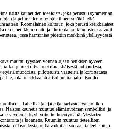
elmällisistä kauneuden idealoista, joka perustuu symmetrian
 linjojen ja pehmeiden muotojen ilmentymäksi, eikä
 runsauteen. Roomalainen kulttuuri, joka perusti kreikkalaiset
iset kosmetiikkareseptit, ja hiustenlaiton kiinnostus saavutti
perinteen, jossa harmoniaa pidettiin merkkinä ylellisyydestä
ten kuva muuttui fyysisen voiman sijaan henkisen hyveen
tarkat piirteet olivat metafora sisäisestä puhtaudesta.
tyistä muodoista, piilotetuista vaatteista ja korostetusta
ärille, joka muokkaa idealisoitunutta naisellisuuden
iseen. Taiteilijat ja ajattelijat tarkastelevat antiikin
ssa. Naisten kauneus muuttuu elämänvoiman symboliksi, ja
ssa terveyden ja hyvinvoinnin ilmentymänä. Mestarien
konturoita ja luonnetta. Ruumiin muuttuu tieteellisen
sta mittasuhteista, mikä vaikuttaa suoraan taiteellisiin ja