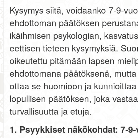
Kysymys siitä, voidaanko 7-9-vuot
ehdottoman päätöksen perustana
ikäihmisen psykologian, kasvatus
eettisen tieteen kysymyksiä. Suora
oikeutettu pitämään lapsen mielip
ehdottomana päätöksenä, mutta h
ottaa se huomioon ja kunnioittaa
lopullisen päätöksen, joka vasta
turvallisuutta ja etuja.
1. Psyykkiset näkökohdat: 7-9-