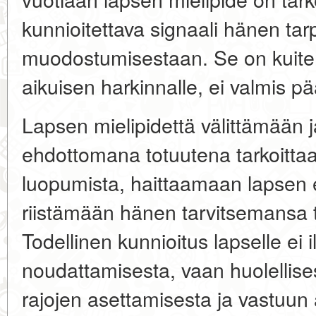
kunnioitettava signaali hänen tar
muodostumisestaan
. Se on kuit
aikuisen harkinnalle, ei valmis pä
Lapsen mielipidettä välittämään 
ehdottomana totuutena tarkoitta
luopumista, haittaamaan lapsen e
riistämään hänen tarvitsemansa 
Todellinen kunnioitus lapselle e
noudattamisesta, vaan
huolellise
rajojen asettamisesta ja vastuun a