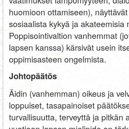
huomioon ottamiseen), näyttävät k
sosiaalista kykyä ja akateemisia
Poppisointivaltion vanhemmat (jo
lapsen kanssa) kärsivät usein its
oppimisasteen ongelmista.
Johtopäätös
Äidin (vanhemman) oikeus ja velv
loppuiset, tasapainoiset päätökse
turvallisuutta, terveyttä ja pitkän 
vuotiaan lapsen mielipide on
tärk