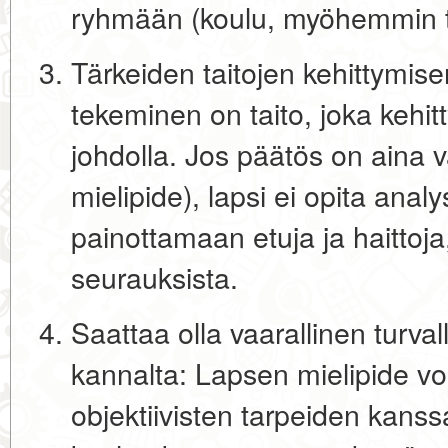
ryhmään (koulu, myöhemmin t
Tärkeiden taitojen kehittymi
tekeminen on taito, joka kehitt
johdolla. Jos päätös on aina 
mielipide), lapsi ei opita ana
painottamaan etuja ja haittoj
seurauksista.
Saattaa olla vaarallinen turva
kannalta:
Lapsen mielipide voi 
objektiivisten tarpeiden kanss