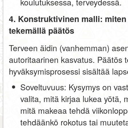
koulutuksessa, terveydessä.
4. Konstruktivinen malli: mite
tekemällä päätös
Terveen äidin (vanhemman) ase
autoritaarinen kasvatus
. Päätös 
hyväksymisprosessi sisältää laps
Soveltuvuus:
Kysymys on vasta
valita, mitä kirjaa lukea yötä,
mitä makeaa tehdä viikonlopp
tehdäänkö rokotus tai muutet