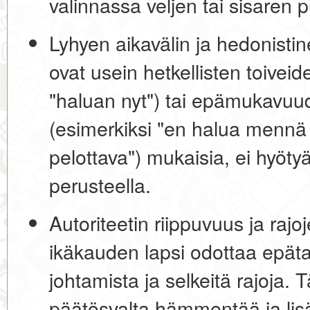
valinnassa veljen tai sisaren p
Lyhyen aikavälin ja hedonistin
ovat usein hetkellisten toiveid
"haluan nyt") tai epämukavuu
(esimerkiksi "en halua mennä 
pelottava") mukaisia, ei hyöty
perusteella.
Autoriteetin riippuvuus ja rajo
ikäkauden lapsi odottaa epäta
johtamista ja selkeitä rajoja. 
päätösvalta hämmentää ja lis