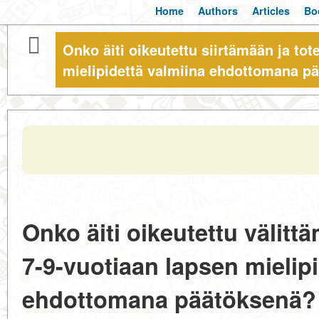
Home
Authors
Articles
Bo
Onko äiti oikeutettu siirtämään ja to
mielipidettä valmiina ehdottomana p
Onko äiti oikeutettu välitt
7-9-vuotiaan lapsen mielipi
ehdottomana päätöksenä?