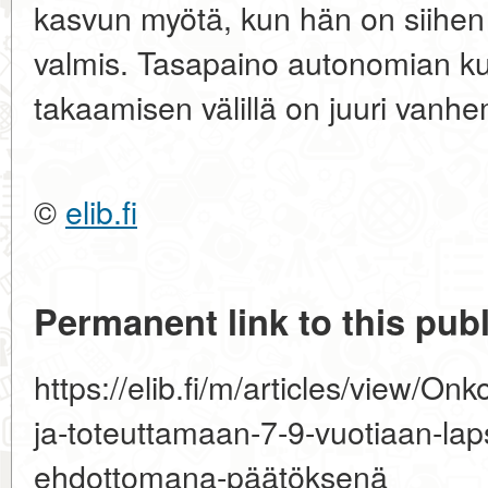
kasvun myötä
, kun hän on siihen
valmis. Tasapaino autonomian ku
takaamisen välillä on juuri vanh
©
elib.fi
Permanent link to this publ
https://elib.fi/m/articles/view/Onk
ja-toteuttamaan-7-9-vuotiaan-lap
ehdottomana-päätöksenä