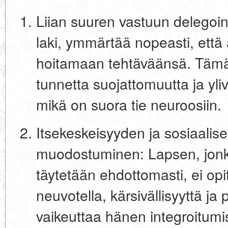
Liian suuren vastuun delegoint
laki, ymmärtää nopeasti, että 
hoitamaan tehtäväänsä. Täm
tunnetta suojattomuutta ja yli
mikä on suora tie neuroosiin.
Itsekeskeisyyden ja sosiaal
muodostuminen:
Lapsen, jonka
täytetään ehdottomasti, ei op
neuvotella, kärsivällisyyttä j
vaikeuttaa hänen integroitum