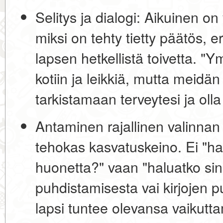
Selitys ja dialogi:
Aikuinen on v
miksi on tehty tietty päätös, er
lapsen hetkellistä toivetta. "
kotiin ja leikkiä, mutta meidä
tarkistamaan terveytesi ja olla 
Antaminen rajallinen valinnan
tehokas kasvatuskeino. Ei "ha
huonetta?" vaan "haluatko sinä
puhdistamisesta vai kirjojen 
lapsi tuntee olevansa vaikutt