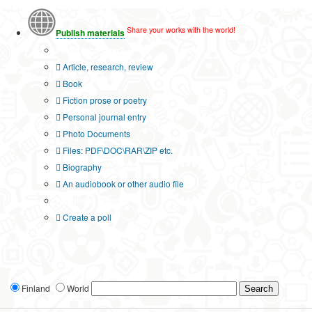
Share your works with the world!
Publish materials
Publication type?
Article, research, review
Book
Fiction prose or poetry
Personal journal entry
Photo Documents
Files: PDF\DOC\RAR\ZIP etc.
Biography
An audiobook or other audio file
Additional options:
Create a poll
Finland
World