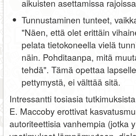
aikuisten asettamissa rajoissa
Tunnustaminen tunteet, vaikka
"Näen, että olet erittäin vihai
pelata tietokoneella vielä tun
näin. Pohditaanpa, mitä muut
tehdä". Tämä opettaa lapselle,
pettymystä, ei välttää sitä.
Intressantti tosiasia tutkimuksista
E. Maccoby erottivat kasvatusmuot
autoriteettisia vanhempia (jotka 
vaatimukset lämpömyyteen, dialog