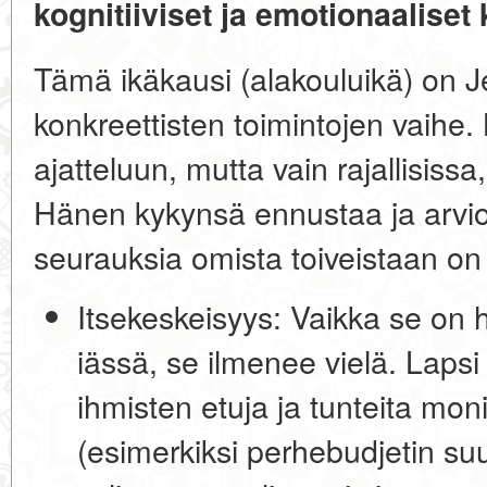
kognitiiviset ja emotionaaliset
Tämä ikäkausi (alakouluikä) on 
konkreettisten toimintojen vaihe.
ajatteluun, mutta vain rajallisissa
Hänen kykynsä ennustaa ja arvioi
seurauksia omista toiveistaan on vi
Itsekeskeisyys:
Vaikka se on h
iässä, se ilmenee vielä. Lapsi
ihmisten etuja ja tunteita mon
(esimerkiksi perhebudjetin suu