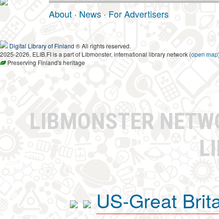
About
·
News
·
For Advertisers
Digital Library of Finland
® All rights reserved.
2025-2026, ELIB.FI is a part of Libmonster, international library network (
open map
Preserving Finland's heritage
LIBMONSTER NET
L
US-Great Brit