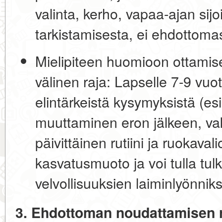
valinta, kerho, vapaa-ajan sijo
tarkistamisesta, ei ehdottoma
Mielipiteen huomioon ottamis
välinen raja:
Lapselle 7-9 vuot
elintärkeistä kysymyksistä (es
muuttaminen eron jälkeen, va
päivittäinen rutiini ja ruokaval
kasvatusmuoto ja voi tulla tu
velvollisuuksien laiminlyönniks
3. Ehdottoman noudattamisen ri