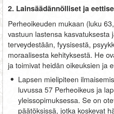
2. Lainsäädännölliset ja eettis
Perheoikeuden mukaan (luku 63
vastuun lastensa kasvatuksesta j
terveydestään, fyysisestä, psyykk
moraalisesta kehityksestä. He ovat
ja toimivat heidän oikeuksien ja 
Lapsen mielipiteen ilmaisemi
luvussa 57 Perheoikeus ja la
yleissopimuksessa. Se on ot
päätöksissä, jotka koskevat h