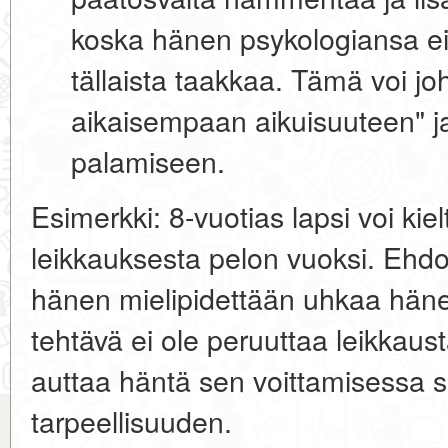
koska hänen psykologiansa e
tällaista taakkaa. Tämä voi joh
aikaisempaan aikuisuuteen" j
palamiseen.
Esimerkki:
8-vuotias lapsi voi kiel
leikkauksesta pelon vuoksi. Eh
hänen mielipidettään uhkaa häne
tehtävä ei ole peruuttaa leikkaus
auttaa häntä sen voittamisessa 
tarpeellisuuden.