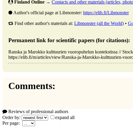
Finland Online
→
Contacts and other materials (articles, photo,
Author's official page at Libmonster:
https://elib.fi/Libmonster
Find other author's materials at:
Libmonster (all the World)
•
Go
Permanent link for scientific papers (for citations):
Ranska ja Marokko kulttuurien vuoropuhelun kontekstissa // Sto
https://elib.fi/m/articles/view/Ranska-ja-Marokko-kulttuurien-vuor
Comments:
Reviews of professional authors
Order by:
expand all
Per page: