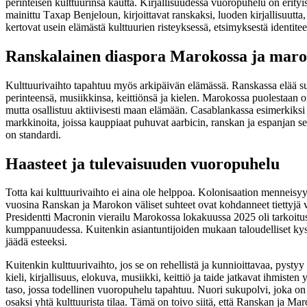
perinteisen kulttuurinsa kautta. Kirjallisuudessa vuoropuhelu on erityis
mainittu Tахар Benjeloun, kirjoittavat ranskaksi, luoden kirjallisuutt
kertovat usein elämästä kulttuurien risteyksessä, etsimyksestä identitee
Ranskalainen diaspora Marokossa ja maro
Kulttuurivaihto tapahtuu myös arkipäivän elämässä. Ranskassa elää 
perinteensä, musiikkinsa, keittiönsä ja kielen. Marokossa puolestaan o
mutta osallistuu aktiivisesti maan elämään. Casablankassa esimerkiksi
markkinoita, joissa kauppiaat puhuvat aarbicin, ranskan ja espanjan se
on standardi.
Haasteet ja tulevaisuuden vuoropuhelu
Totta kai kulttuurivaihto ei aina ole helppoa. Kolonisaation menneis
vuosina Ranskan ja Marokon väliset suhteet ovat kohdanneet tiettyjä vaik
Presidentti Macronin vierailu Marokossa lokakuussa 2025 oli tarkoitus y
kumppanuudessa. Kuitenkin asiantuntijoiden mukaan taloudelliset kysym
jäädä esteeksi.
Kuitenkin kulttuurivaihto, jos se on rehellistä ja kunnioittavaa, pyst
kieli, kirjallisuus, elokuva, musiikki, keittiö ja taide jatkavat ihmiste
taso, jossa todellinen vuoropuhelu tapahtuu. Nuori sukupolvi, joka 
osaksi yhtä kulttuurista tilaa. Tämä on toivo siitä, että Ranskan ja