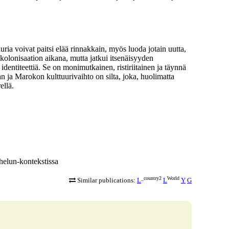
uria voivat paitsi elää rinnakkain, myös luoda jotain uutta,
olonisaation aikana, mutta jatkui itsenäisyyden
dentiteettiä. Se on monimutkainen, ristiriitainen ja täynnä
 ja Marokon kulttuurivaihto on silta, joka, huolimatta
ellä.
helun-kontekstissa
_country2
World
Similar publications:
L
L
Y
G