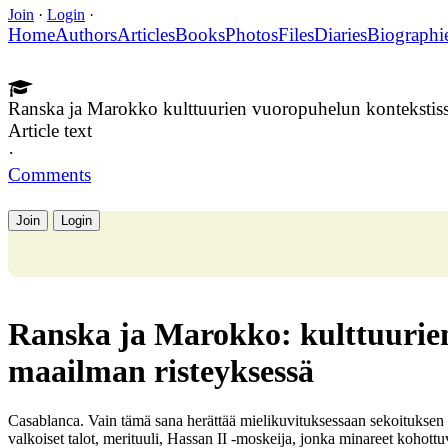
Join
·
Login
·
Home
Authors
Articles
Books
Photos
Files
Diaries
Biographi
Ranska ja Marokko kulttuurien vuoropuhelun kontekstis
Article text
·
Comments
Join
Login
Ranska ja Marokko: kulttuurie
maailman risteyksessä
Casablanca. Vain tämä sana herättää mielikuvituksessaan sekoituksen ra
valkoiset talot, merituuli, Hassan II -moskeija, jonka minareet kohott