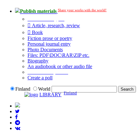
Share your works with the world!
Publish materials
Publication type?
Article, research, review
Book
Fiction prose or poetry
Personal journal entry
Photo Documents
Files: PDF\DOC\RAR\ZIP etc.
Biography
An audiobook or other audio file
Additional options:
Create a poll
Finland
World
Finland
LIBRARY