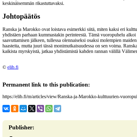
keskinäisemmän rikastuttavaksi.
Johtopäätös
Ranska ja Marokko ovat loistava esimerkki siitä, miten kaksi eri kulttu
yhdistäen parhaan kummastakin perinteestä. Tämä vuoropuhelu alkoi k
saavuttamisen jälkeen, tullessa olennaiseksi osaksi molempien maiden i
haasteita, mutta juuri tässä monimutkaisuudessa on sen voima. Ranskan
kaikista myrskyistä, jatkaa yhdistämistä kahden rannan välillä Välimer
©
elib.fi
Permanent link to this publication:
https://elib.fi/m/articles/view/Ranska-ja-Marokko-kulttuurien-vuoropu
Publisher: