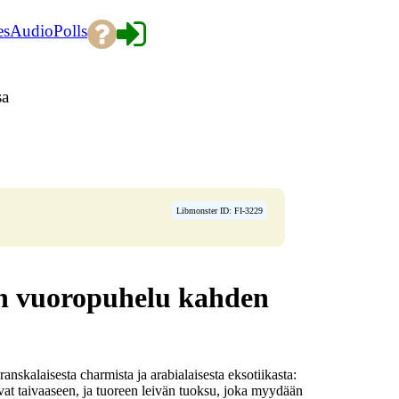
es
Audio
Polls
sa
Libmonster ID: FI-3229
n vuoropuhelu kahden
nskalaisesta charmista ja arabialaisesta eksotiikasta:
uvat taivaaseen, ja tuoreen leivän tuoksu, joka myydään