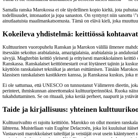
Samalla ranska Marokossa ei ole täydellinen kopio kieltä, jota puhuta
todellisuudet, intonaatiot ja jopa sanaston. On syntynyt niin sanottu \"
ainutlaatuista maailmankatsomusta. Tämä on elävä kieli, joka muuttuu 
Kokeileva yhdistelmä: keittiössä kohtaava
Kulttuurinen vuoropuhelu Ranskan ja Marokon välillä ilmenee mahdolli
itsessään sekoitus arabialaisia, amazigialaisia, arabialaisia ja andalusi
sävyjä. Maghrebin keittiö yleisesti ja erityisesti marokkolainen keitti
Ranskassa. Ranskalaiset keittiömestarit ovat löytäneet tajinin ja kusku
käyttöön ranskalaiset tekniikat ja aterian esittämisen. Tänään Marokossa 
klassisen ranskalaisen kastikkeen kanssa, ja Ranskassa kuskus, joka 
Ei ole sattumaa, että UNESCO on tunnustanut Välimeren dieetin, jo
perinteet, ihmiskunnan aineettomaksi kulttuuriperinnöksi. Ruoka nä
tukahduttaminen. Se on rituaali, joka kerää perheet, naapurit ja ystävä
Taide ja kirjallisuus: yhteinen kulttuuriko
Kulttuurivaihto ei rajoitu keittiöön. Marokko on ollut monien ranskalais
lähteena. Muistellaan vain Eugène Delacroën, joka loi kuuluisat itäis
Vastaavasti marokkolaiset taiteilijat ja veistäjät ovat usein kääntynee