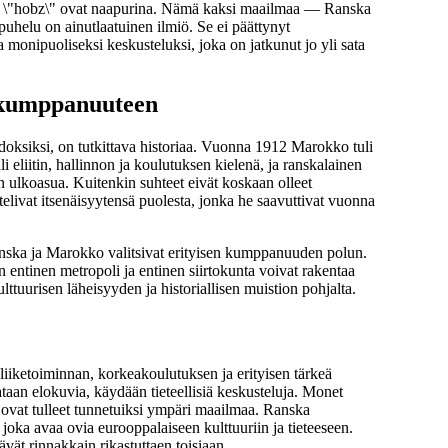
ipä \"hobz\" ovat naapurina. Nämä kaksi maailmaa — Ranska
opuhelu on ainutlaatuinen ilmiö. Se ei päättynyt
 monipuoliseksi keskusteluksi, joka on jatkunut jo yli sata
n kumppanuuteen
doksiksi, on tutkittava historiaa. Vuonna 1912 Marokko tuli
li eliitin, hallinnon ja koulutuksen kielenä, ja ranskalainen
 ulkoasua. Kuitenkin suhteet eivät koskaan olleet
telivat itsenäisyytensä puolesta, jonka he saavuttivat vuonna
anska ja Marokko valitsivat erityisen kumppanuuden polun.
n entinen metropoli ja entinen siirtokunta voivat rakentaa
ttuurisen läheisyyden ja historiallisen muistion pohjalta.
liiketoiminnan, korkeakoulutuksen ja erityisen tärkeä
ataan elokuvia, käydään tieteellisiä keskusteluja. Monet
, ovat tulleet tunnetuiksi ympäri maailmaa. Ranska
ka avaa ovia eurooppalaiseen kulttuuriin ja tieteeseen.
ävät rinnakkain rikastuttaen toisiaan.