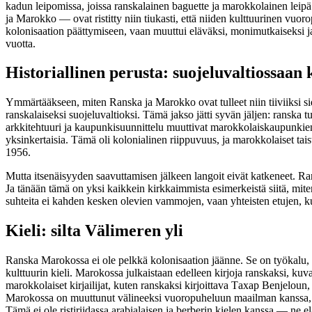
kadun leipomissa, joissa ranskalainen baguette ja marokkolainen le
ja Marokko — ovat ristitty niin tiukasti, että niiden kulttuurinen vuor
kolonisaation päättymiseen, vaan muuttui eläväksi, monimutkaiseksi ja
vuotta.
Historiallinen perusta: suojeluvaltiossaa
Ymmärtääkseen, miten Ranska ja Marokko ovat tulleet niin tiiviiksi si
ranskalaiseksi suojeluvaltioksi. Tämä jakso jätti syvän jäljen: ranska tu
arkkitehtuuri ja kaupunkisuunnittelu muuttivat marokkolaiskaupunkien
yksinkertaisia. Tämä oli kolonialinen riippuvuus, ja marokkolaiset tais
1956.
Mutta itsenäisyyden saavuttamisen jälkeen langoit eivät katkeneet. R
Ja tänään tämä on yksi kaikkein kirkkaimmista esimerkeistä siitä, mite
suhteita ei kahden kesken olevien vammojen, vaan yhteisten etujen, kul
Kieli: silta Välimeren yli
Ranska Marokossa ei ole pelkkä kolonisaation jäänne. Se on työkalu, 
kulttuurin kieli. Marokossa julkaistaan edelleen kirjoja ranskaksi, kuv
marokkolaiset kirjailijat, kuten ranskaksi kirjoittava Tахар Benjeloun
Marokossa on muuttunut välineeksi vuoropuheluun maailman kanssa, jo
Tämä ei ole ristiriidassa arabialaisen ja berberin kielen kanssa — ne el