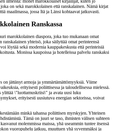
en ilmeistä: monet marokkolaiset kirjailijat, kuten jo
a, joka on sekä marokkolainen että ranskalainen. Nämä kirjat
ttiä maailmassa, jossa Itä ja Länsi kohtaavat jatkuvasti.
kkolainen Ranskassa
suuri marokkolainen diaspora, joka tuo mukanaan omat
n ranskalainen yhteisö, joka säilyttää omat perinteensä
 voi löytää sekä modernia kauppakeskusta että perinteisiä
koitusta. Monissa kaupoissa ja hotelleissa palvelu ranskaksi
yys on jättänyt armoja ja ymmärtämättömyyksiä. Viime
euksia, erityisesti poliittisessa ja taloudellisessa mielessä.
littää \"luottamuskriisi\" ja avata uusi luku
ykset, erityisesti uusiutuva energian sektorissa, voivat
yy kestämään minkä tahansa poliittisen myrskyjen. Yhteinen
n yhdistämistä. Tämä on juuri se taso, ihmisten välisen suhteen
on kasvanut molemmissa maissa, yhä useammin tuntee itsensä
 Marokon vuoropuhelu jatkuu, muuttuen yhä syvemmäksi ja