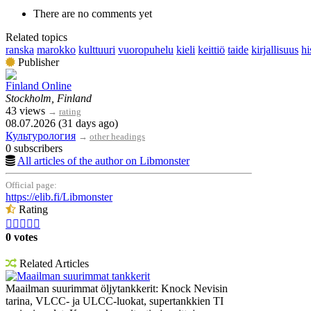
There are no comments yet
Related topics
ranska
marokko
kulttuuri
vuoropuhelu
kieli
keittiö
taide
kirjallisuus
hi
Publisher
Finland Online
Stockholm, Finland
43 views
→
rating
08.07.2026 (31 days ago)
Культурология
→
other headings
0 subscribers
All articles of the author on Libmonster
Official page:
https://elib.fi/Libmonster
Rating





0 votes
Related Articles
Maailman suurimmat tankkerit
Maailman suurimmat öljytankkerit: Knock Nevisin
tarina, VLCC- ja ULCC-luokat, supertankkien TI