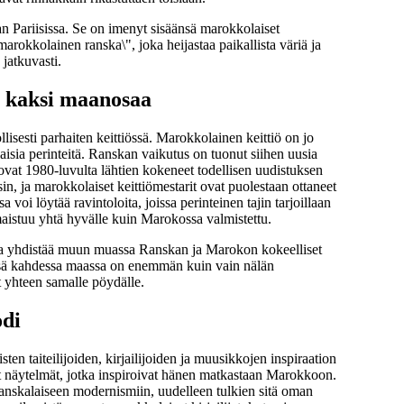
an Pariisissa. Se on imenyt sisäänsä marokkolaiset
marokkolainen ranska\", joka heijastaa paikallista väriä ja
jatkuvasti.
t kaksi maanosaa
sesti parhaiten keittiössä. Marokkolainen keittiö on jo
alaisia perinteitä. Ranskan vaikutus on tuonut siihen uusia
ö ovat 1980-luvulta lähtien kokeneet todellisen uudistuksen
sin, ja marokkolaiset keittiömestarit ovat puolestaan ottaneet
voi löytää ravintoloita, joissa perinteinen tajin tarjoillaan
maistuu yhtä hyvälle kuin Marokossa valmistettu.
ka yhdistää muun muassa Ranskan ja Marokon kokeelliset
issä kahdessa maassa on enemmän kuin vain nälän
t yhteen samalle pöydälle.
odi
ten taiteilijoiden, kirjailijoiden ja muusikkojen inspiraation
et näytelmät, jotka inspiroivat hänen matkastaan Marokkoon.
t ranskalaiseen modernismiin, uudelleen tulkien sitä oman