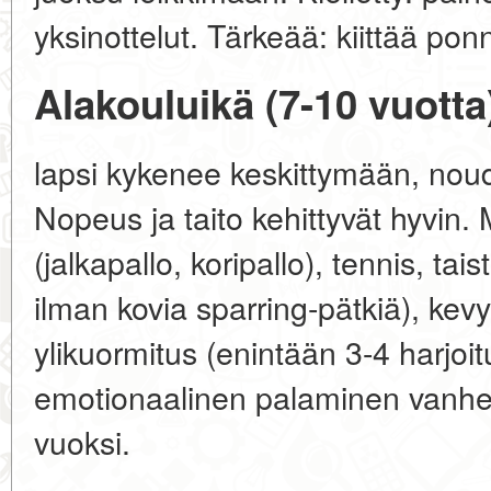
yksinottelut. Tärkeää: kiittää ponn
Alakouluikä (7-10 vuotta
lapsi kykenee keskittymään, nou
Nopeus ja taito kehittyvät hyvin. 
(jalkapallo, koripallo), tennis, tai
ilman kovia sparring-pätkiä), kevy
ylikuormitus (enintään 3-4 harjoitu
emotionaalinen palaminen vanh
vuoksi.