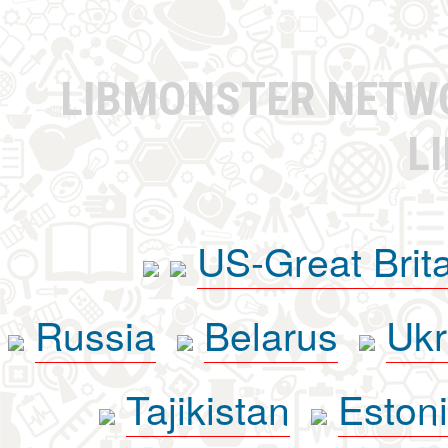
LIBMONSTER NET
L
US-Great Brit
Russia
Belarus
Ukr
Tajikistan
Eston