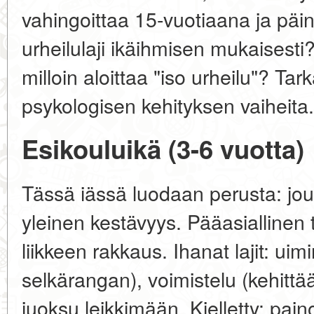
vahingoittaa 15-vuotiaana ja päin
urheilulaji ikäihmisen mukaisesti
milloin aloittaa "iso urheilu"? Ta
psykologisen kehityksen vaiheita.
Esikouluikä (3-6 vuotta)
Tässä iässä luodaan perusta: jou
yleinen kestävyys. Pääasiallinen 
liikkeen rakkaus. Ihanat lajit: ui
selkärangan), voimistelu (kehittää
juoksu leikkimään. Kielletty: pai