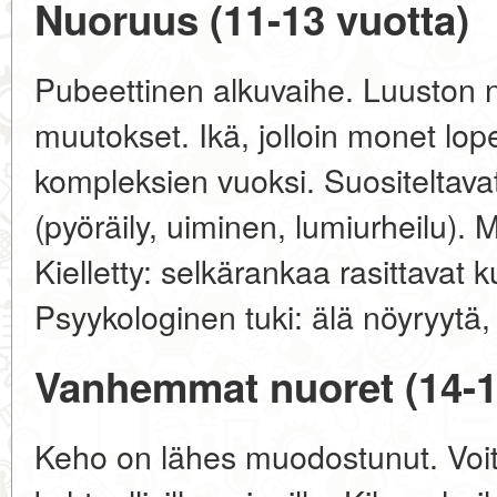
Nuoruus (11-13 vuotta)
Pubeettinen alkuvaihe. Luuston 
muutokset. Ikä, jolloin monet lop
kompleksien vuoksi. Suositeltavat 
(pyöräily, uiminen, lumiurheilu). M
Kielletty: selkärankaa rasittavat k
Psyykologinen tuki: älä nöyryytä, 
Vanhemmat nuoret (14-1
Keho on lähes muodostunut. Voit 