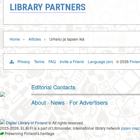
LIBRARY PARTNERS
›
›
Home
Articles
Urheilu ja lapsen ikä
Privacy
Terms
FAQ
Invite a Friend
Language (en)
© 2026
Finlan
Editorial Contacts
About
·
News
·
For Advertisers
Digital Library of Finland
® All rights reserved.
2025-2026, ELIB.FI is a part of Libmonster, international library network (
open map
Preserving Finland's heritage