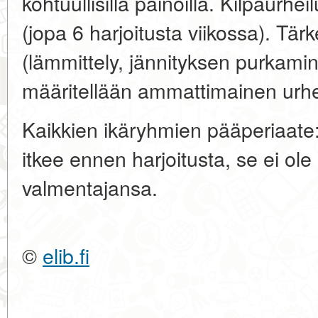
kohtuullisilla painoilla. Kilpaurhei
(jopa 6 harjoitusta viikossa). T
(lämmittely, jännityksen purkamin
määritellään ammattimainen urhe
Kaikkien ikäryhmien pääperiaate: 
itkee ennen harjoitusta, se ei ol
valmentajansa.
©
elib.fi