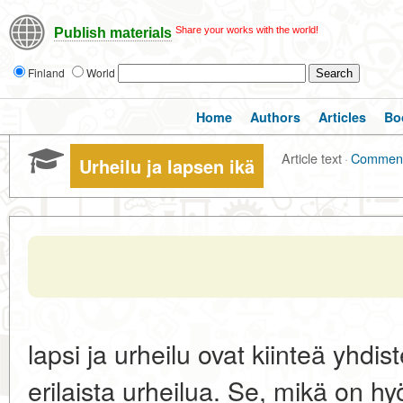
Share your works with the world!
Publish materials
Finland
World
Home
Authors
Articles
Bo
Article text
·
Commen
Urheilu ja lapsen ikä
lapsi ja urheilu ovat kiinteä yhdi
erilaista urheilua. Se, mikä on hy