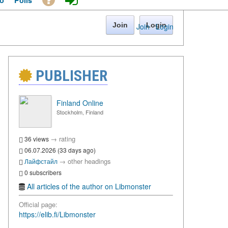
o
Polls
Join
Login
Join
·
Login
PUBLISHER
Finland Online
Stockholm, Finland
→
rating
36 views
06.07.2026 (33 days ago)
→
other headings
Лайфстайл
0 subscribers
All articles of the author on Libmonster
Official page:
https://elib.fi/Libmonster