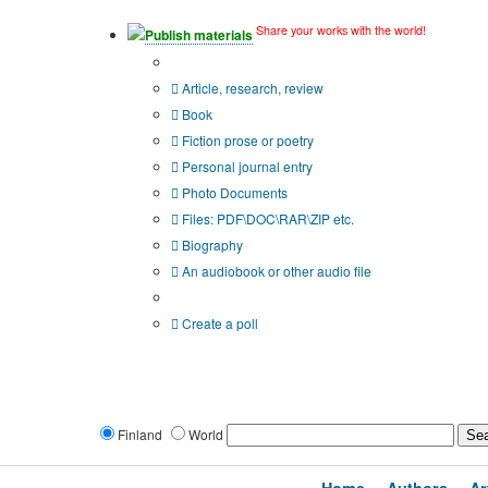
Share your works with the world!
Publish materials
Publication type?
Article, research, review
Book
Fiction prose or poetry
Personal journal entry
Photo Documents
Files: PDF\DOC\RAR\ZIP etc.
Biography
An audiobook or other audio file
Additional options:
Create a poll
Finland
World