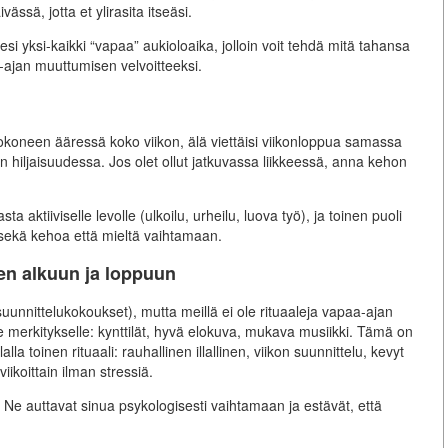
ässä, jotta et ylirasita itseäsi.
lesi yksi-kaikki “vapaa” aukioloaika, jolloin voit tehdä mitä tahansa
-ajan muuttumisen velvoitteeksi.
etokoneen ääressä koko viikon, älä viettäisi viikonloppua samassa
än hiljaisuudessa. Jos olet ollut jatkuvassa liikkeessä, anna kehon
 aktiiviselle levolle (ulkoilu, urheilu, luova työ), ja toinen puoli
a sekä kehoa että mieltä vaihtamaan.
jen alkuun ja loppuun
suunnittelukokoukset), mutta meillä ei ole rituaaleja vapaa-ajan
le merkitykselle: kynttilät, hyvä elokuva, mukava musiikki. Tämä on
la toinen rituaali: rauhallinen illallinen, viikon suunnittelu, kevyt
ikoittain ilman stressiä.
llä. Ne auttavat sinua psykologisesti vaihtamaan ja estävät, että