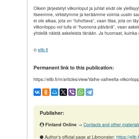
Oikein järjestetyt viikonloput ja juhlat eivät ole ylell
itseemme, virkistymme ja keräämme voimia uusiin saav
ei ole aikaa, jota on “tuhottava”, vaan tilaa, jota on tä
viikonloppu voi tulla ei “huonona päivänä”, vaan ask
yhdellä näistä askeleista tänään. Ja huomaat, kuinka
©
elib.fi
Permanent link to this publication:
https://elib.fi/m/articles/view/Vaihe-vaiheelta-viikonlo
Publisher:
Finland Online
→
Contacts and other materials 
Author's official page at Libmonster:
https://elib