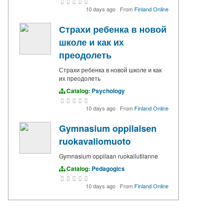
10 days ago
·
From
Finland Online
Страхи ребенка в новой
школе и как их
преодолеть
Страхи ребенка в новой школе и как
их преодолеть
Catalog:
Psychology
10 days ago
·
From
Finland Online
Gymnasium oppilaisen
ruokavaliomuoto
Gymnasium oppilaan ruokailutilanne
Catalog:
Pedagogics
10 days ago
·
From
Finland Online