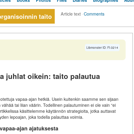
ticles
Books
Photos
Files
Diaries
Biographies
Audi
Article text
·
Comments
organisoinnin taito
Libmonster ID: FI-3214
a juhlat oikein: taito palautua
odotettuja vapaa-ajan hetkiä. Usein kuitenkin saamme sen sijaan
ähää tai liian väärin. Todellinen palautuminen ei ole vain “ei
tikkelissa käsittelemme käytännön strategioita, jotka auttavat
yden lepoajan, joka todella palauttaa voimia.
vapaa-ajan ajatuksesta