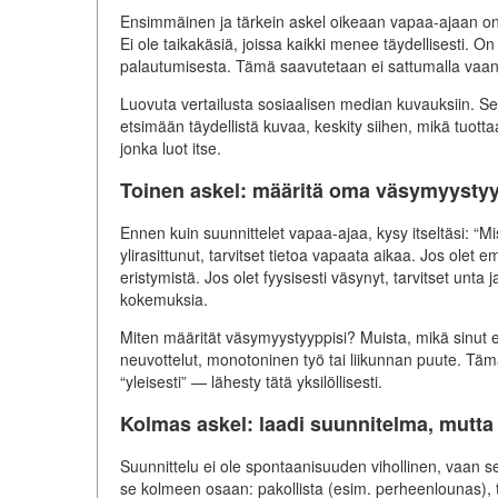
Ensimmäinen ja tärkein askel oikeaan vapaa-ajaan on l
Ei ole taikakäsiä, joissa kaikki menee täydellisesti. On 
palautumisesta. Tämä saavutetaan ei sattumalla vaan 
Luovuta vertailusta sosiaalisen median kuvauksiin. Se, 
etsimään täydellistä kuvaa, keskity siihen, mikä tuotta
jonka luot itse.
Toinen askel: määritä oma väsymyystyy
Ennen kuin suunnittelet vapaa-ajaa, kysy itseltäsi: “M
ylirasittunut, tarvitset tietoa vapaata aikaa. Jos olet 
eristymistä. Jos olet fyysisesti väsynyt, tarvitset unta j
kokemuksia.
Miten määrität väsymyystyyppisi? Muista, mikä sinut e
neuvottelut, monotoninen työ tai liikunnan puute. Täm
“yleisesti” — lähesty tätä yksilöllisesti.
Kolmas askel: laadi suunnitelma, mutta j
Suunnittelu ei ole spontaanisuuden vihollinen, vaan sen
se kolmeen osaan: pakollista (esim. perheenlounas), t