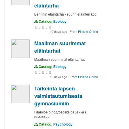
eläintarha
Berliinin eläintarha - suurin eläinten koti
Catalog:
Ecology
10 days ago
·
From
Finland Online
Maailman suurimmat
eläintarhat
Maailman suurimmat eläintarhat
Catalog:
Ecology
10 days ago
·
From
Finland Online
Tärkeintä lapsen
valmistautumisesta
gymnasiumiin
Главное о подготовке ребенка к
гимназии
Catalog:
Psychology