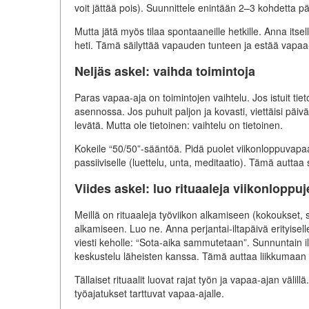
voit jättää pois). Suunnittele enintään 2–3 kohdetta päiv
Mutta jätä myös tilaa spontaaneille hetkille. Anna itsel
heti. Tämä säilyttää vapauden tunteen ja estää vapaa
Neljäs askel: vaihda toimintoja
Paras vapaa-aja on toimintojen vaihtelu. Jos istuit ti
asennossa. Jos puhuit paljon ja kovasti, viettäisi päiv
levätä. Mutta ole tietoinen: vaihtelu on tietoinen.
Kokeile “50/50”-sääntöä. Pidä puolet viikonloppuvapaasta
passiiviselle (luettelu, unta, meditaatio). Tämä autta
Viides askel: luo rituaaleja viikonloppu
Meillä on rituaaleja työviikon alkamiseen (kokoukset, 
alkamiseen. Luo ne. Anna perjantai-iltapäivä erityisel
viesti keholle: “Sota-aika sammutetaan”. Sunnuntain illal
keskustelu läheisten kanssa. Tämä auttaa liikkumaan vi
Tällaiset rituaalit luovat rajat työn ja vapaa-ajan väli
työajatukset tarttuvat vapaa-ajalle.