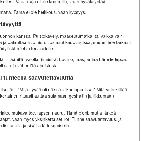
sellesi. Vapaa-aja ei ole kontrollia, vaan hyväksyntää.
 tekemättä. Tämä ei ole heikkous, vaan kypsyys.
tävyyttä
 luonnon kanssa. Puistokävely, maaseutumatka, tai vaikka vain
a ja palauttaa huomion. Jos asut kaupungissa, suunnittele tarkasti
dyllistä mielen terveydelle.
lä — äänillä, valolla, ihmisillä. Luonto, taas, antaa hänelle lepoa.
lialaa ja vähentää ahdistusta.
 tunteella saavutettavuutta
tseltäsi: “Mitä hyvää oli näissä viikonloppuissa? Mitä voin kiittää
nkertainen rituaali auttaa sulamaan geshaltin ja liikkumaan
 aurinko, mukava tee, lapsen nauru. Tämä pieni, mutta tärkeä
räajat, vaan myös yksinkertaiset ilot. Tunne saavutettavuus, ja
lisuudella ja sisäisellä tukemisella.