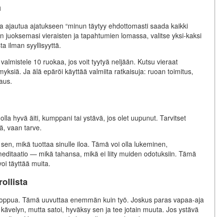
a
aara ajautua ajatukseen “minun täytyy ehdottomasti saada kaikki
kuin juoksemasi vieraisten ja tapahtumien lomassa, valitse yksi-kaksi
a ilman syyllisyyttä.
 valmistele 10 ruokaa, jos voit tyytyä neljään. Kutsu vieraat
yksiä. Ja älä epäröi käyttää valmiita ratkaisuja: ruoan toimitus,
saus.
olla hyvä äiti, kumppani tai ystävä, jos olet uupunut. Tarvitset
tä, vaan tarve.
n sen, mikä tuottaa sinulle iloa. Tämä voi olla lukeminen,
ditaatio — mikä tahansa, mikä ei liity muiden odotuksiin. Tämä
voi täyttää muita.
ollista
ikonloppua. Tämä uuvuttaa enemmän kuin työ. Joskus paras vapaa-aja
t kävelyn, mutta satoi, hyväksy sen ja tee jotain muuta. Jos ystävä