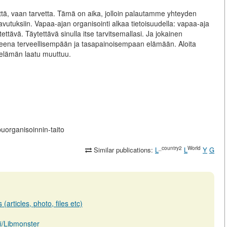
isyyttä, vaan tarvetta. Tämä on aika, jolloin palautamme yhteyden
utuksiin. Vapaa-ajan organisointi alkaa tietoisuudella: vapaa-aja
ytettävä. Täytettävä sinulla itse tarvitsemallasi. Ja jokainen
eleena terveellisempään ja tasapainoisempaan elämään. Aloita
 elämän laatu muuttuu.
ppuorganisoinnin-taito
_country2
World
Similar publications:
L
L
Y
G
(articles, photo, files etc)
.fi/Libmonster