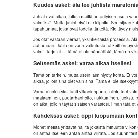
Kuudes askel: älä tee juhlista maratoni
Juhlat ovat aikaa, jolloin meillä on erityisen usein v
valmiiksi”. Mutta juhlat eivät ole kilpailu. Sen sijaan 
tapahtumaa, jotka ovat todella tärkeitä. Kieltäydy muist
Jos otat vastaan vieraat, yksinkertaista prosessia. Älä
auttamaan. Juhla on vuorovaikutusta, ei keittiön pyrkim
valmiit tarjoilut — tämä ei ole häpeällistä, tämä on vii
Seitsemäs askel: varaa aikaa itsellesi
Tämä on tärkein, mutta usein laiminlyöty kohta. Et voi 
aikaa, jolloin sinä olet vain sinä. Tämä ei ole itsekkyyt
Varaa ainakin yksi tunti viikonloppuna, jolloin teet vai
maalaaminen, puutarhanhoito, nukkuminen, juoksu, me
on aika, jolloin täytät sisäisen varastosi. Ilman tätä et 
Kahdeksas askel: oppi luopumaan kontr
Monet meistä yrittävät hallita jokaista minuuttia vi
on antaa itselleen antaa antaa virrata. Jos suunnitteli