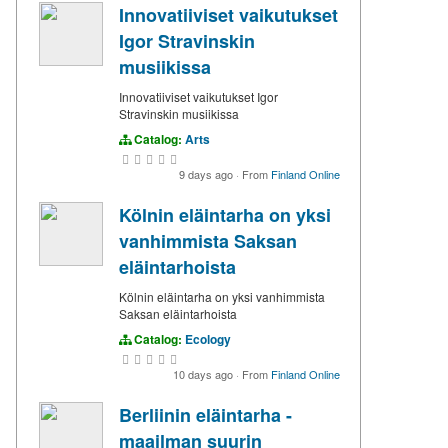
Innovatiiviset vaikutukset
Igor Stravinskin
musiikissa
Innovatiiviset vaikutukset Igor
Stravinskin musiikissa
Catalog:
Arts
9 days ago
·
From
Finland Online
Kölnin eläintarha on yksi
vanhimmista Saksan
eläintarhoista
Kölnin eläintarha on yksi vanhimmista
Saksan eläintarhoista
Catalog:
Ecology
10 days ago
·
From
Finland Online
Berliinin eläintarha -
maailman suurin