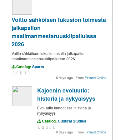
Voitto sähköisen fukusion toimesta
jalkapallon
maailmanmestaruuskilpailuissa
2026
Voitto sähköisen fukusion osalta jalkapallon
maailmanmestaruuskilpailuissa 2026
Catalog:
Sports
8 days ago
·
From
Finland Online
Kajoenin evoluutio:
historia ja nykyaisyys
Evoluutio kanootissa: historia ja
nykyaisyys
Catalog:
Cultural Studies
9 days ago
·
From
Finland Online