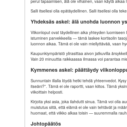
perui tapaamisen, älä ole vihainen, vaan käytä aikaa it
Salli itsellesi olla epätäydellinen. Salli itsellesi olla
Yhdeksäs askel: älä unohda luonnon ys
Viikonloput ovat täydellinen aika yhteyden luomiseen
istuminen parvekkeella — tämä laskee kortisolin tasoj
luonnon aikaa. Tämä ei ole vain miellyttävää, vaan hyö
Kaupunkiympäristö ylirasittaa aivon jatkuvilla ärsykkeil
Vain 20 minuuttia raikkaassa ilmassa voi parantaa mie
Kymmenes askel: päättäydy viikonloppu
Sunnuntain illalla löydä hetki tehdä yhteenvedot. Kysy i
itseäni?”. Tämä ei ole raportti, vaan kiitos. Tämä yksi
viikoittain helposti.
Kirjoita yksi asia, joka ilahdutti sinua. Tämä voi olla
muistutus siitä, että elämä ei ole vain tehtävät ja mää
huomaat, että viikko alkaa toisin — suuremmalla rauhal
Johtopäätös