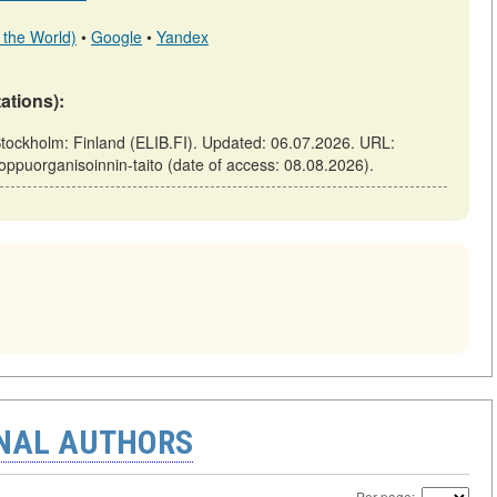
 the World)
•
Google
•
Yandex
tations):
/ Stockholm: Finland (ELIB.FI). Updated: 06.07.2026. URL:
onloppuorganisoinnin-taito (date of access: 08.08.2026).
ONAL AUTHORS
Per page: