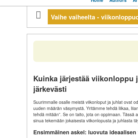
Home
Authors
Ar
Vaihe vaiheelta - viikonloppu
Kuinka järjestää viikonloppu j
järkevästi
Suurimmalle osalle meistä viikonloput ja juhlat ovat 
uuden määrän väsymystä. Yritämme tehdä liikaa, liian v
tehdä mitään”. Se on taito, jota on oppimaan. Tässä ar
sinua tekemään jokaisesta viikonlopusta ja juhlasta tä
Ensimmäinen askel: luovuta ideaalisen 