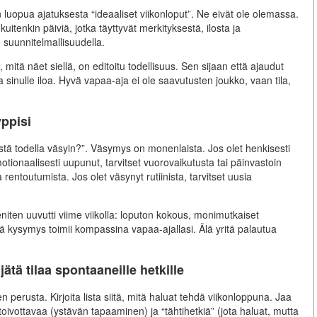
uopua ajatuksesta “ideaaliset viikonloput”. Ne eivät ole olemassa.
kuitenkin päiviä, jotka täyttyvät merkityksestä, ilosta ja
suunnitelmallisuudella.
mitä näet siellä, on editoitu todellisuus. Sen sijaan että ajaudut
a sinulle iloa. Hyvä vapaa-aja ei ole saavutusten joukko, vaan tila,
ppisi
istä todella väsyin?”. Väsymys on monenlaista. Jos olet henkisesti
emotionaalisesti uupunut, tarvitset vuorovaikutusta tai päinvastoin
a rentoutumista. Jos olet väsynyt rutiinista, tarvitset uusia
niten uuvutti viime viikolla: loputon kokous, monimutkaiset
ä kysymys toimii kompassina vapaa-ajallasi. Älä yritä palautua
ätä tilaa spontaaneille hetkille
 perusta. Kirjoita lista siitä, mitä haluat tehdä viikonloppuna. Jaa
oivottavaa (ystävän tapaaminen) ja “tähtihetkiä” (jota haluat, mutta