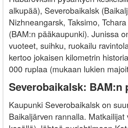
alkupää), Severobaikalsk (Baikalj
Nizhneangarsk, Taksimo, Tchara 
(BAM:n pääkaupunki). Junissa on 
vuoteet, suihku, ruokailu ravinto
kertoo jokaisen kilometrin histori
000 ruplaa (mukaan lukien majoitu
Severobaikalsk: BAM:n po
Kaupunki Severobaikalsk on su
Baikaljärven rannalla. Matkailijat
kesällä), lähteä purjehtimaan Ko