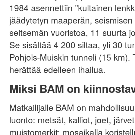
1984 asennettiin "kultainen lenkk
jäädytetyn maaperän, seismisen a
seitsemän vuoristoa, 11 suurta j
Se sisältää 4 200 siltaa, yli 30 t
Pohjois-Muiskin tunneli (15 km)
herättää edelleen ihailua.
Miksi BAM on kiinnostava
Matkailijalle BAM on mahdollis
luonto: metsät, kalliot, joet, järvet
muistomerkit: mosaikalla koristel