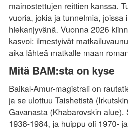
mainostettujen reittien kanssa. 
vuoria, jokia ja tunnelmia, joissa
hiekanjyvänä. Vuonna 2026 kiin
kasvoi: ilmestyivät matkailuvaunut
aika lähteä matkalle maan romantt
Mitä BAM:sta on kyse
Baikal-Amur-magistrali on rautat
ja se ulottuu Taishetistä (Irkutski
Gavanasta (Khabarovskin alue). 
1938-1984, ja huippu oli 1970- j