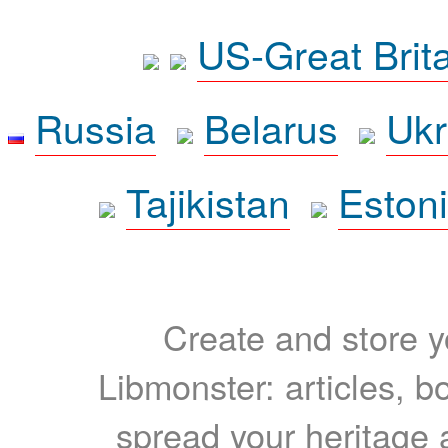
US-Great Brit
Russia
Belarus
Ukr
Tajikistan
Eston
Create and store yo
Libmonster: articles, b
spread your heritage a