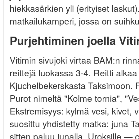
hiekkasärkien yli (erityiset lasku
matkailukamperi, jossa on suihku 
Purjehtiminen joella Vit
Vitimin sivujoki virtaa BAM:n rinn
reittejä luokassa 3-4. Reitti alka
Kjuchelbekerskasta Taksimoon. P
Purot nimeltä "Kolme tornia", "Ves
Ekstremisyys: kylmä vesi, kivet, v
suosittu yhdistetty matka: juna 
sitten paluu junalla. Uroksille — 