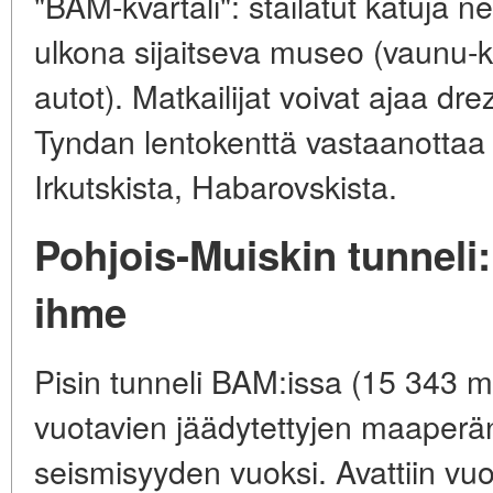
"BAM-kvartali": stailatut katuja neu
ulkona sijaitseva museo (vaunu-k
autot). Matkailijat voivat ajaa dre
Tyndan lentokenttä vastaanottaa
Irkutskista, Habarovskista.
Pohjois-Muiskin tunneli
ihme
Pisin tunneli BAM:issa (15 343 m)
vuotavien jäädytettyjen maaperän
seismisyyden vuoksi. Avattiin vuo