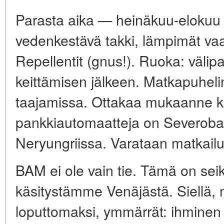
Parasta aika — heinäkuu-elokuu (
vedenkestävä takki, lämpimät vaat
Repellentit (gnus!). Ruoka: välipal
keittämisen jälkeen. Matkapuheli
taajamissa. Ottakaa mukaanne kä
pankkiautomaatteja on Severobai
Neryungriissa. Varataan matkailu
BAM ei ole vain tie. Tämä on sei
käsitystämme Venäjästä. Siellä, 
loputtomaksi, ymmärrät: ihminen 