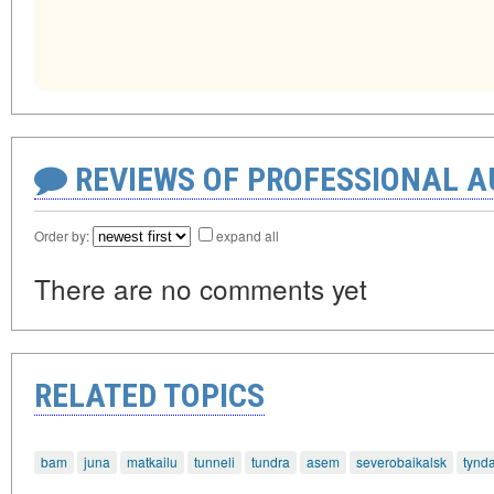
REVIEWS OF PROFESSIONAL 
Order by:
expand all
There are no comments yet
RELATED TOPICS
bam
juna
matkailu
tunneli
tundra
asem
severobaikalsk
tynd