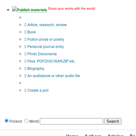
Share your works with the world!
Publish materials
Publication type?
Article, research, review
Book
Fiction prose or poetry
Personal journal entry
Photo Documents
Files: PDF\DOC\RAR\ZIP etc.
Biography
An audiobook or other audio file
Additional options:
Create a poll
Finland
World