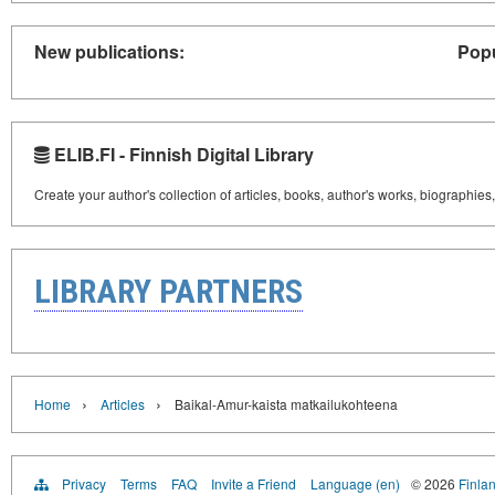
New publications:
Popu
ELIB.FI - Finnish Digital Library
Create your author's collection of articles, books, author's works, biographies
LIBRARY PARTNERS
›
›
Home
Articles
Baikal-Amur-kaista matkailukohteena
Privacy
Terms
FAQ
Invite a Friend
Language (en)
© 2026
Finlan