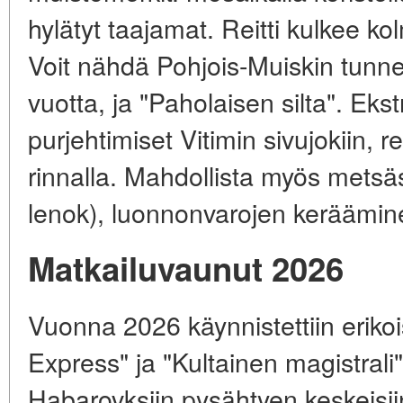
hylätyt taajamat. Reitti kulkee 
Voit nähdä Pohjois-Muiskin tunnel
vuotta, ja "Paholaisen silta". Ek
purjehtimiset Vitimin sivujokiin, r
rinnalla. Mahdollista myös metsäs
lenok), luonnonvarojen keräämin
Matkailuvaunut 2026
Vuonna 2026 käynnistettiin eriko
Express" ja "Kultainen magistrali"
Habarovksiin pysähtyen keskeisii