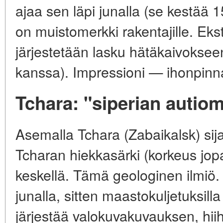
ajaa sen läpi junalla (se kestää 
on muistomerkki rakentajille. Eks
järjestetään lasku hätäkaivokse
kanssa). Impressioni — ihonpinn
Tchara: "siperian autio
Asemalla Tchara (Zabaikalsk) sij
Tcharan hiekkasärki (korkeus jo
keskellä. Tämä geologinen ilmiö.
junalla, sitten maastokuljetuksilla
järjestää valokuvakuvauksen, hiih