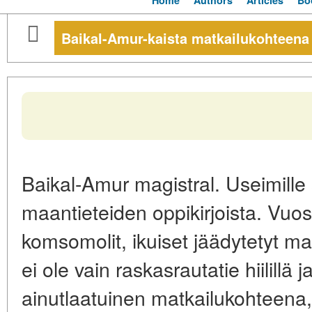
Home
Authors
Articles
Bo
Baikal-Amur-kaista matkailukohteena
Baikal-Amur magistral. Useimille
maantieteiden oppikirjoista. Vuo
komsomolit, ikuiset jäädytetyt 
ei ole vain raskasrautatie hiilillä
ainutlaatuinen matkailukohteena, 