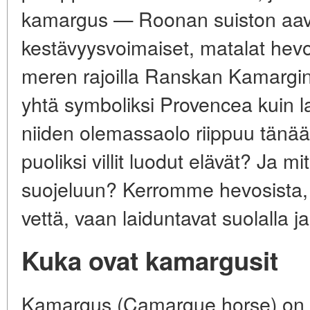
kamargus — Roonan suiston aav
kestävyysvoimaiset, matalat hev
meren rajoilla Ranskan Kamargin 
yhtä symboliksi Provencea kuin la
niiden olemassaolo riippuu tänä
puoliksi villit luodut elävät? Ja m
suojeluun? Kerromme hevosista, 
vettä, vaan laiduntavat suolalla j
Kuka ovat kamargusit
Kamargus (Camargue horse) on 