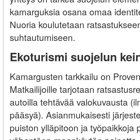
kamarguksia osana omaa identitee
Nuoria koulutetaan ratsastuksee
suhtautumiseen.
Ekoturismi suojelun kei
Kamargusten tarkkailu on Proven
Matkailijoille tarjotaan ratsastus
autoilla tehtävää valokuvausta (i
pääsyä). Asianmukaisesti järjest
puiston ylläpitoon ja työpaikkoja pa