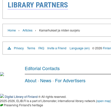
LIBRARY PARTNERS
›
›
Home
Articles
Kamarhukset ja niiden suojelu
Privacy
Terms
FAQ
Invite a Friend
Language (en)
© 2026
Finlan
Editorial Contacts
About
·
News
·
For Advertisers
Digital Library of Finland
® All rights reserved.
2025-2026, ELIB.FI is a part of Libmonster, international library network (
open map
Preserving Finland's heritage