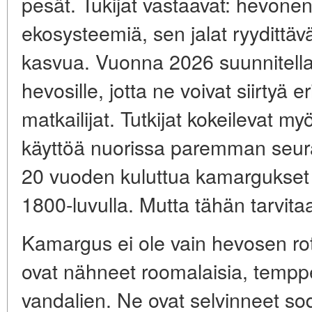
pesät. Tukijat vastaavat: hevone
ekosysteemiä, sen jalat ryydittä
kasvua. Vuonna 2026 suunnitella
hevosille, jotta ne voivat siirtyä er
matkailijat. Tutkijat kokeilevat 
käyttöä nuorissa paremman seura
20 vuoden kuluttua kamargukset v
1800-luvulla. Mutta tähän tarvita
Kamargus ei ole vain hevosen rot
ovat nähneet roomalaisia, temppe
vandalien. Ne ovat selvinneet sod