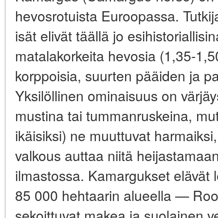
hevosrotuista Euroopassa. Tutkija
isät elivät täällä jo esihistoriallis
matalakorkeita hevosia (1,35-1,50
korppoisia, suurten pääiden ja p
Yksilöllinen ominaisuus on värjäy
mustina tai tummanruskeina, mut
ikäisiksi) ne muuttuvat harmaiksi,
valkous auttaa niitä heijastama
ilmastossa. Kamargukset elävät le
85 000 hehtaarin alueella — Roon
sekoittuvat makea ja suolainen ves