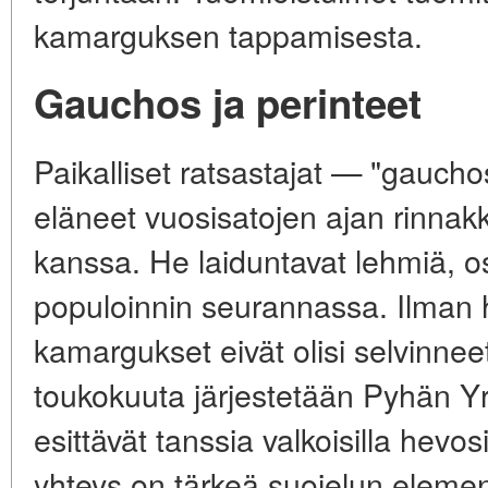
kamarguksen tappamisesta.
Gauchos ja perinteet
Paikalliset ratsastajat — "gaucho
eläneet vuosisatojen ajan rinnak
kanssa. He laiduntavat lehmiä, osa
populoinnin seurannassa. Ilman 
kamargukset eivät olisi selvinneet
toukokuuta järjestetään Pyhän Yr
esittävät tanssia valkoisilla hevos
yhteys on tärkeä suojelun element