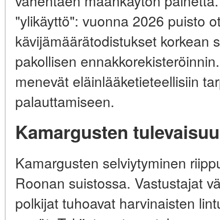
vähentäen maankäytön painetta. 
"ylikäyttö": vuonna 2026 puisto ott
kävijämäärätodistukset korkean 
pakollisen ennakkorekisteröinnin.
menevät eläinlääketieteellisiin tar
palauttamiseen.
Kamargusten tulevaisu
Kamargusten selviytyminen riippu
Roonan suistossa. Vastustajat väi
polkijat tuhoavat harvinaisten lin