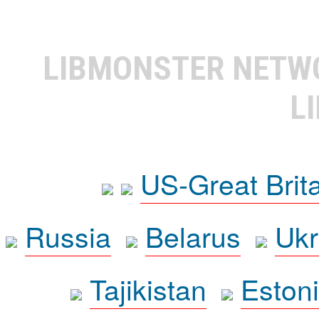
LIBMONSTER NET
L
US-Great Brit
Russia
Belarus
Ukr
Tajikistan
Eston