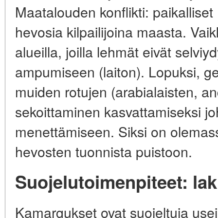
Maatalouden konflikti: paikalliset 
hevosia kilpailijoina maasta. Vai
alueilla, joilla lehmät eivät selviyd
ampumiseen (laiton). Lopuksi, g
muiden rotujen (arabialaisten, an
sekoittaminen kasvattamiseksi j
menettämiseen. Siksi on olemass
hevosten tuonnista puistoon.
Suojelutoimenpiteet: lak
Kamargukset ovat suojeltuja useill