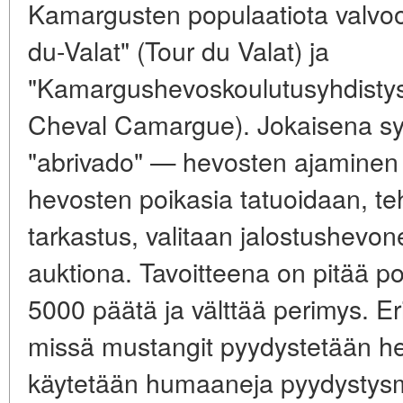
Kamargusten populaatiota valvoo
du-Valat" (Tour du Valat) ja
"Kamargushevoskoulutusyhdistys
Cheval Camargue). Jokaisena sy
"abrivado" — hevosten ajaminen eri
hevosten poikasia tatuoidaan, te
tarkastus, valitaan jalostushev
auktiona. Tavoitteena on pitää p
5000 päätä ja välttää perimys. Er
missä mustangit pyydystetään heli
käytetään humaaneja pyydystysm