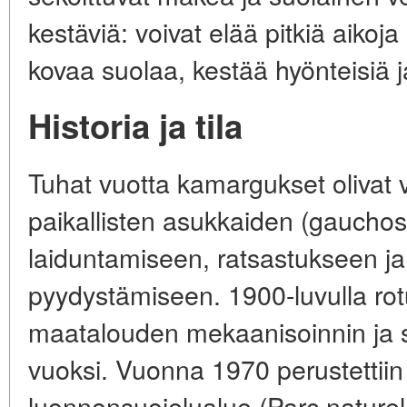
kestäviä: voivat elää pitkiä aiko
kovaa suolaa, kestää hyönteisiä 
Historia ja tila
Tuhat vuotta kamargukset olivat vi
paikallisten asukkaiden (gauchos
laiduntamiseen, ratsastukseen ja
pyydystämiseen. 1900-luvulla rot
maatalouden mekaanisoinnin ja s
vuoksi. Vuonna 1970 perustettii
luonnonsuojelualue (Parc nature