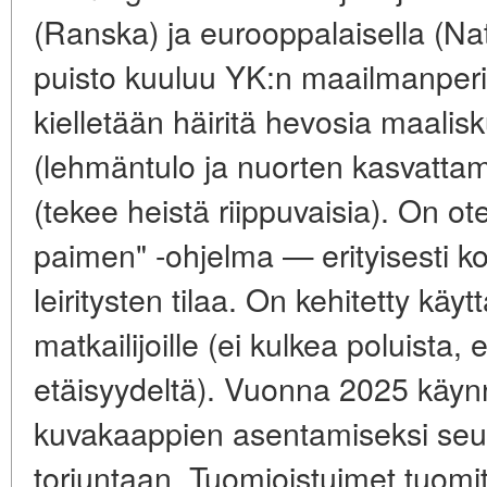
(Ranska) ja eurooppalaisella (N
puisto kuuluu YK:n maailmanperi
kielletään häiritä hevosia maali
(lehmäntulo ja nuorten kasvattam
(tekee heistä riippuvaisia). On ot
paimen" -ohjelma — erityisesti ko
leiritysten tilaa. On kehitetty kä
matkailijoille (ei kulkea poluista, 
etäisyydeltä). Vuonna 2025 käynni
kuvakaappien asentamiseksi seu
torjuntaan. Tuomioistuimet tuomit