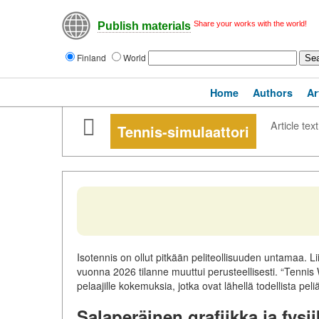
Share your works with the world!
Publish materials
Finland
World
Home
Authors
Ar
Article text
Tennis-simulaattori
Isotennis on ollut pitkään peliteollisuuden untamaa. Li
vuonna 2026 tilanne muuttui perusteellisesti. “Tennis
pelaajille kokemuksia, jotka ovat lähellä todellista peli
Salaperäinen grafiikka ja fysi