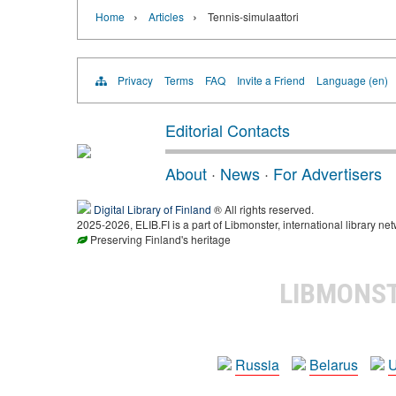
›
›
Home
Articles
Tennis-simulaattori
Privacy
Terms
FAQ
Invite a Friend
Language (en)
Editorial Contacts
About
·
News
·
For Advertisers
Digital Library of Finland
® All rights reserved.
2025-2026, ELIB.FI is a part of Libmonster, international library net
Preserving Finland's heritage
LIBMONS
Russia
Belarus
U