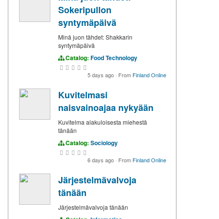
Sokeripullon
syntymäpäivä
Minä juon tähdet: Shakkarin
syntymäpäivä
Catalog:
Food Technology
5 days ago
·
From
Finland Online
Kuvitelmasi
naisvainoajaa nykyään
Kuvitelma alakuloisesta miehestä
tänään
Catalog:
Sociology
6 days ago
·
From
Finland Online
Järjestelmävalvoja
tänään
Järjestelmävalvoja tänään