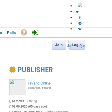
o
Polls
Join
Login
Join
·
Login
PUBLISHER
Finland Online
Stockholm, Finland
→
rating
61 views
02.06.2026 (65 days ago)
→
other headings
Спорт и физкультура