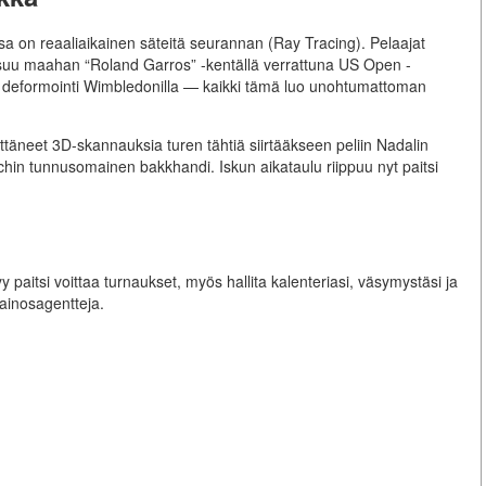
sa on reaaliaikainen säteitä seurannan (Ray Tracing). Pelaajat
 osuu maahan “Roland Garros” -kentällä verrattuna US Open -
hon deformointi Wimbledonilla — kaikki tämä luo unohtumattoman
käyttäneet 3D-skannauksia turen tähtiä siirtääkseen peliin Nadalin
tchin tunnusomainen bakkhandi. Iskun aikataulu riippuu nyt paitsi
 paitsi voittaa turnaukset, myös hallita kalenteriasi, väsymystäsi ja
mainosagentteja.