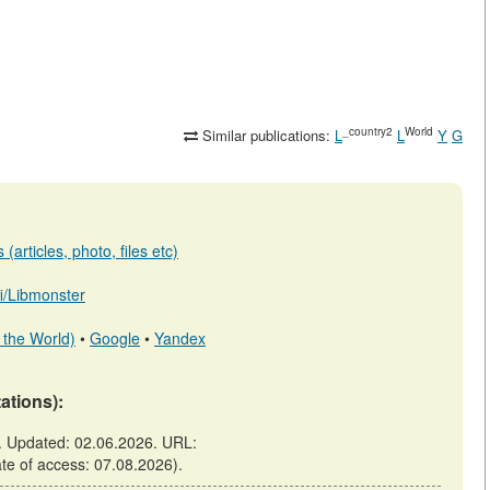
_country2
World
Similar publications:
L
L
Y
G
(articles, photo, files etc)
.fi/Libmonster
 the World)
•
Google
•
Yandex
tations):
I). Updated: 02.06.2026. URL:
date of access: 07.08.2026).