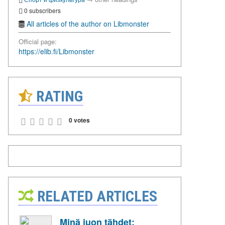
0 subscribers
All articles of the author on Libmonster
Official page:
https://elib.fi/Libmonster
RATING
0 votes
RELATED ARTICLES
Minä juon tähdet: