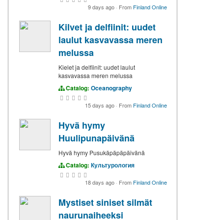
9 days ago
·
From
Finland Online
Kilvet ja delfiinit: uudet
laulut kasvavassa meren
melussa
Kielet ja delfiinit: uudet laulut
kasvavassa meren melussa
Catalog:
Oceanography
15 days ago
·
From
Finland Online
Hyvä hymy
Huulipunapäivänä
Hyvä hymy Pusukäpäpäpäivänä
Catalog:
Культурология
18 days ago
·
From
Finland Online
Mystiset siniset silmät
naurunaiheeksi