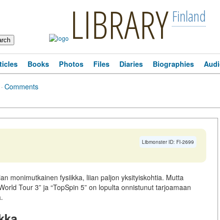
LIBRARY
Finland
ticles
Books
Photos
Files
Diaries
Biographies
Audi
·
Comments
Libmonster ID: FI-2699
ian monimutkainen fysiikka, liian paljon yksityiskohtia. Mutta
 World Tour 3” ja “TopSpin 5” on lopulta onnistunut tarjoamaan
ä.
ikka