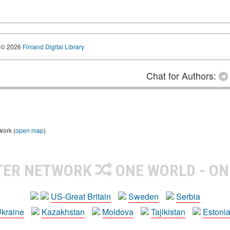
© 2026
Finland Digital Library
Chat for Authors:
work (
open map
)
TER NETWORK
ONE WORLD - ON
US-Great Britain
Sweden
Serbia
kraine
Kazakhstan
Moldova
Tajikistan
Estoni