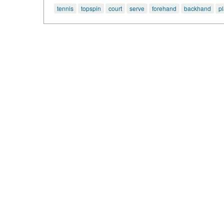
tennis
topspin
court
serve
forehand
backhand
p