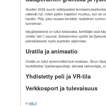
Vuoden 2026 suurin edistysaskel tennissimulaattoreis
näkevät nyt, miten pallon trajektori muuttuu, kun se
hardiin. Pöly, joka nousee kentältä, realistinen ruo
tunnelman.
Iskujärjestelmä on tullut loistavaksi. kehittäjät ovat 
(vinkki “win”) osumat, Sobolennkon syöttö tai Djokovi
painalluksesta myös joystickin sijainnista.
Uratila ja animaatio
Uratila on tullut syvemmäksi kuin koskaan. Sinun täytyy
henkilöstösi: fysioterapeutteja, teknisiä valmentajia, 
Yhdistetty peli ja VR-tila
Verkkosport ja tulevaisuus
©
elib.fi