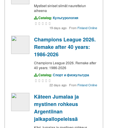
Mystiset siniset silmät naurettelun
aiheena
Catalog:
Культурология
19 days ago
·
From
Finland Online
Champions League 2026.
Remake after 40 years:
1986-2026
Champions League 2026. Remake after
40 years: 1986-2026
Catalog:
Спорт и физкультура
22 days ago
·
From
Finland Online
Käteen Jumalaa ja
mystinen rohkeus
Argentiinan
jalkapallopeleissä
Käsi Jumalaa ja mystinen rohkeus