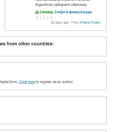
Argentiinan jalkapallo-otteluissa
Catalog:
Спорт и физкультура
22 days ago
·
From
Finland Online
ws from other countries:
digital form.
Click here
to register as an author.