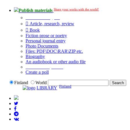
Share your works with the world!
Publish materials
Publication type?
Article, research, review
Book
Fiction prose or poetry
Personal journal entry
Photo Documents
Files: PDF\DOC\RAR\ZIP etc.
Biography
An audiobook or other audio file
Additional options:
Create a poll
Finland
World
Finland
LIBRARY