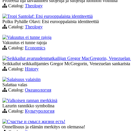
Profeetta Ilja taivaallinen suojelija ja suojelija luonnon voimilta
Catalog:
Theology
Tropi Santolaf: Etsi eurooppalaista identiteettiä
Polku Pyhälle Olavi: Etsi eurooppalaista identiteettiä
Catalog:
Theology
Vakuutus ei tunne rajoja
Vakuutus ei tunne rajoja
Catalog:
Economics
Seikkailut avaruudenmatkailijan Gregor MacGregorin, Venezuelan
Seikkailut seikkailijamies Gregor McGregorin, Venezuelan sankarista
Catalog:
History
Salaisuus valaisiin
Salattaa valas
Catalog:
Океанология
Valkoisen rannan merkkinä
Lazurin rannikko symbolina
Catalog:
Культурология
Счастье и смысл жизни есть!
Onnellisuus ja elämän merkitys on olemassa!