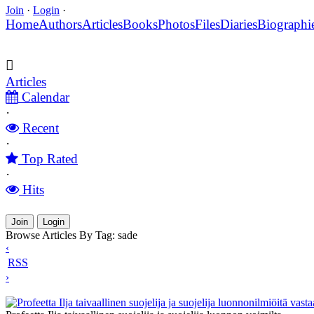
Join
·
Login
·
Home
Authors
Articles
Books
Photos
Files
Diaries
Biographi
Articles
Calendar
·
Recent
·
Top Rated
·
Hits
Join
Login
Browse Articles By Tag: sade
‹
RSS
›
Profeetta Ilja taivaallinen suojelija ja suojelija luonnonilmiöitä vast