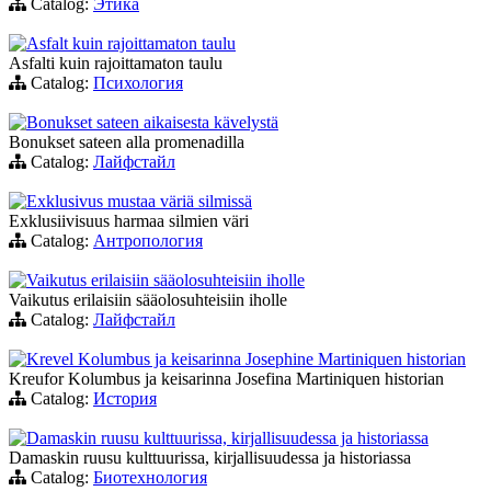
Catalog:
Этика
Asfalt kuin rajoittamaton taulu
Asfalti kuin rajoittamaton taulu
Catalog:
Психология
Bonukset sateen aikaisesta kävelystä
Bonukset sateen alla promenadilla
Catalog:
Лайфстайл
Exklusivus mustaa väriä silmissä
Exklusiivisuus harmaa silmien väri
Catalog:
Антропология
Vaikutus erilaisiin sääolosuhteisiin iholle
Vaikutus erilaisiin sääolosuhteisiin iholle
Catalog:
Лайфстайл
Krevel Kolumbus ja keisarinna Josephine Martiniquen historian
Kreufor Kolumbus ja keisarinna Josefina Martiniquen historian
Catalog:
История
Damaskin ruusu kulttuurissa, kirjallisuudessa ja historiassa
Damaskin ruusu kulttuurissa, kirjallisuudessa ja historiassa
Catalog:
Биотехнология