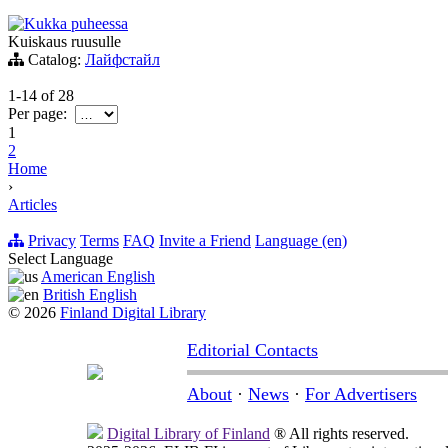
Kukka puheessa
Kuiskaus ruusulle
Catalog:
Лайфстайл
1-14
of
28
Per page:
1
2
Home
›
Articles
Privacy
Terms
FAQ
Invite a Friend
Language (en)
Select Language
American English
British English
© 2026
Finland Digital Library
Editorial Contacts
About
·
News
·
For Advertisers
Digital Library of Finland
® All rights reserved.