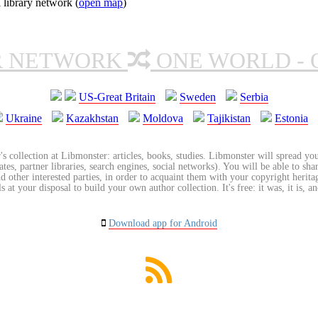
 library network (
open map
)
R NETWORK
ONE WORLD - 
US-Great Britain
Sweden
Serbia
Ukraine
Kazakhstan
Moldova
Tajikistan
Estonia
's collection at Libmonster: articles, books, studies. Libmonster will spread you
tes, partner libraries, search engines, social networks). You will be able to sha
nd other interested parties, in order to acquaint them with your copyright herit
 at your disposal to build your own author collection. It's free: it was, it is, an
Download app for Android