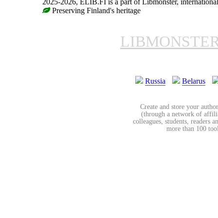
2025-2026, ELIB.FI is a part of Libmonster, international
Preserving Finland's heritage
LIBMONSTE
Russia
Belarus
Create and store your author
(through a network of affilia
colleagues, students, readers a
more than 100 tools