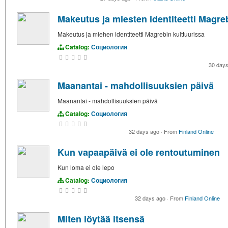
Makeutus ja miesten identiteetti Magre
Makeutus ja miehen identiteetti Magrebin kulttuurissa
Catalog:
Социология
30 day
Maanantai - mahdollisuuksien päivä
Maanantai - mahdollisuuksien päivä
Catalog:
Социология
32 days ago
·
From
Finland Online
Kun vapaapäivä ei ole rentoutuminen
Kun loma ei ole lepo
Catalog:
Социология
32 days ago
·
From
Finland Online
Miten löytää itsensä