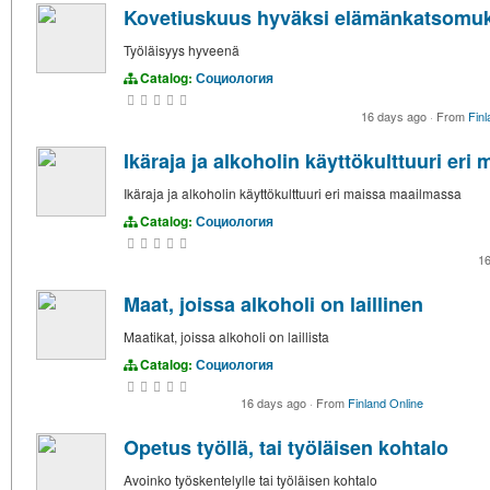
Kovetiuskuus hyväksi elämänkatsomu
Työläisyys hyveenä
Catalog:
Социология
16 days ago
·
From
Finl
Ikäraja ja alkoholin käyttökulttuuri er
Ikäraja ja alkoholin käyttökulttuuri eri maissa maailmassa
Catalog:
Социология
1
Maat, joissa alkoholi on laillinen
Maatikat, joissa alkoholi on laillista
Catalog:
Социология
16 days ago
·
From
Finland Online
Opetus työllä, tai työläisen kohtalo
Avoinko työskentelylle tai työläisen kohtalo