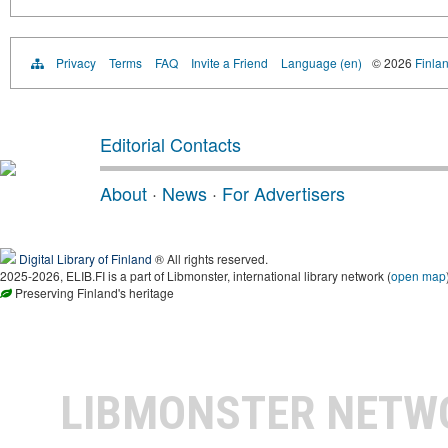
Privacy
Terms
FAQ
Invite a Friend
Language (en)
© 2026
Finlan
Editorial Contacts
About
·
News
·
For Advertisers
Digital Library of Finland
® All rights reserved.
2025-2026, ELIB.FI is a part of Libmonster, international library network (
open map
Preserving Finland's heritage
LIBMONSTER NET