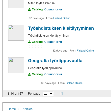
Miten löytää itsensä
Catalog:
Социология
32 days ago
·
From
Finland Online
Työahdistuksen kieltäytyminen
Työahdistuksen kieltäytyminen
Catalog:
Социология
32 days ago
·
From
Finland Online
Geografia työriippuvuutta
Geografia työriippuvuutta
Catalog:
Социология
33 days ago
·
From
Finland Online
1-14
of
157
Per page:
›
Home
Articles