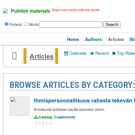
Share your works with the world!
Publish materials
Finland
World
Home
Authors
Articles
B
Calendar
·
Recent
·
Top Rate
Articles
BROWSE ARTICLES BY CATEGOR
Ihmispersoonallisuus rahasta tekevän t
Ihmiskunta työläisen kautta koomikin silmin
Catalog:
Социология