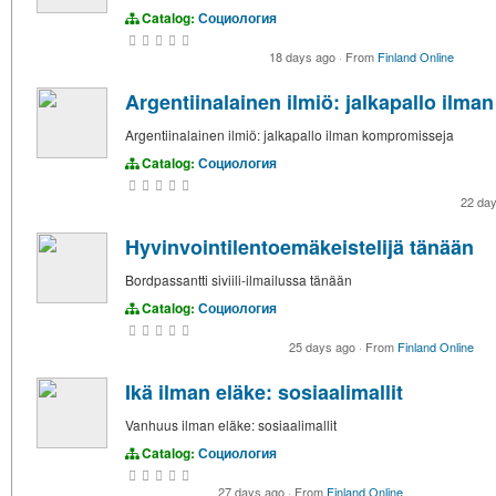
Catalog:
Социология
18 days ago
·
From
Finland Online
Argentiinalainen ilmiö: jalkapallo ilm
Argentiinalainen ilmiö: jalkapallo ilman kompromisseja
Catalog:
Социология
22 da
Hyvinvointilentoemäkeistelijä tänään
Bordpassantti siviili-ilmailussa tänään
Catalog:
Социология
25 days ago
·
From
Finland Online
Ikä ilman eläke: sosiaalimallit
Vanhuus ilman eläke: sosiaalimallit
Catalog:
Социология
27 days ago
·
From
Finland Online