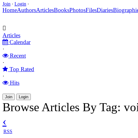
Join
·
Login
·
Home
Authors
Articles
Books
Photos
Files
Diaries
Biographi
Articles
Calendar
·
Recent
·
Top Rated
·
Hits
Join
Login
Browse Articles By Tag: v
‹
RSS