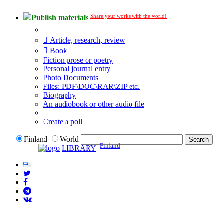
Share your works with the world!
Publish materials
Publication type?
Article, research, review
Book
Fiction prose or poetry
Personal journal entry
Photo Documents
Files: PDF\DOC\RAR\ZIP etc.
Biography
An audiobook or other audio file
Additional options:
Create a poll
Finland
World
Finland
LIBRARY