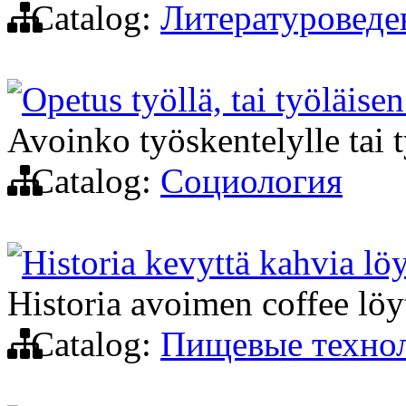
Catalog:
Литературоведе
Opetus työllä, tai työläise
Avoinko työskentelylle tai 
Catalog:
Социология
Historia kevyttä kahvia lö
Historia avoimen coffee löy
Catalog:
Пищевые техно