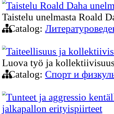
Taistelu Roald Daha unelm
Taistelu unelmasta Roald D
Catalog:
Литературоведе
Taiteellisuus ja kollektiiv
Luova työ ja kollektiivisuus
Catalog:
Спорт и физкул
Tunteet ja aggressio kentäl
jalkapallon erityispiirteet