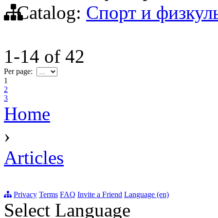
Catalog:
Спорт и физкул
1-14
of
42
Per page:
1
2
3
Home
›
Articles
Privacy
Terms
FAQ
Invite a Friend
Language (en)
Select Language