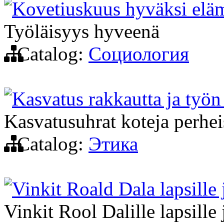
Kovetiuskuus hyväksi elä
Työläisyys hyveenä
Catalog:
Социология
Kasvatus rakkautta ja työn 
Kasvatusuhrat koteja perheis
Catalog:
Этика
Vinkit Roald Dala lapsille j
Vinkit Rool Dalille lapsille 