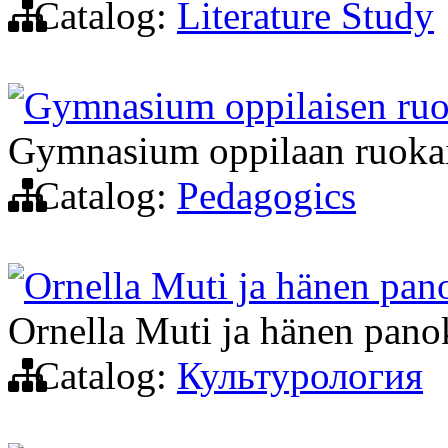
Catalog:
Literature Study
Gymnasium oppilaisen ru
Gymnasium oppilaan ruokai
Catalog:
Pedagogics
Ornella Muti ja hänen pan
Ornella Muti ja hänen panok
Catalog:
Культурология