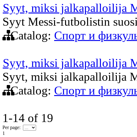
Syyt, miksi jalkapalloilija 
Syyt Messi-futbolistin suos
Catalog:
Спорт и физкул
Syyt, miksi jalkapalloilija 
Syyt, miksi jalkapalloilija 
Catalog:
Спорт и физкул
1-14
of
19
Per page:
1