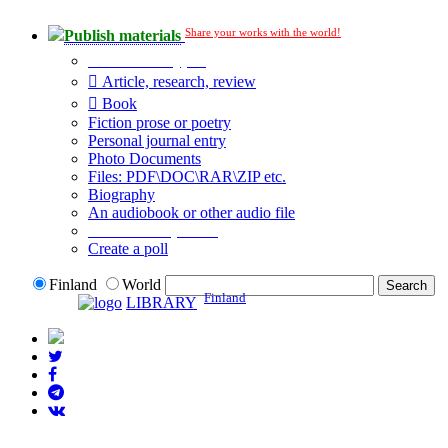
Share your works with the world!
Publish materials
Publication type?
Article, research, review
Book
Fiction prose or poetry
Personal journal entry
Photo Documents
Files: PDF\DOC\RAR\ZIP etc.
Biography
An audiobook or other audio file
Additional options:
Create a poll
Finland
World
Finland
LIBRARY