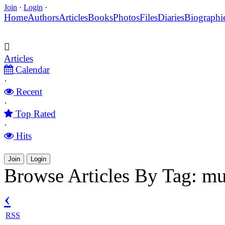
Join
·
Login
·
Home
Authors
Articles
Books
Photos
Files
Diaries
Biographi
Articles
Calendar
·
Recent
·
Top Rated
·
Hits
Join
Login
Browse Articles By Tag: mu
‹
RSS