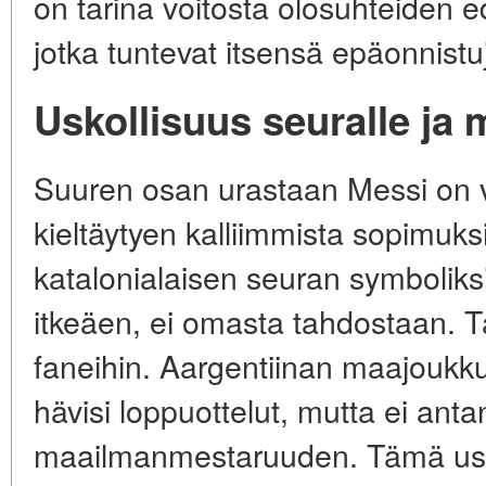
on tarina voitosta olosuhteiden e
jotka tuntevat itsensä epäonnistuj
Uskollisuus seuralle ja 
Suuren osan urastaan Messi on v
kieltäytyen kalliimmista sopimuksi
katalonialaisen seuran symboliks
itkeäen, ei omasta tahdostaan. 
faneihin. Aargentiinan maajoukku
hävisi loppuottelut, mutta ei antanu
maailmanmestaruuden. Tämä usko