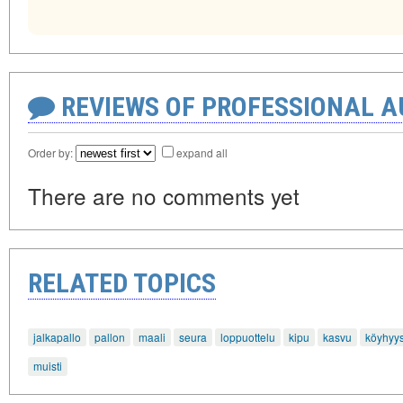
REVIEWS OF PROFESSIONAL 
Order by:
expand all
There are no comments yet
RELATED TOPICS
jalkapallo
pallon
maali
seura
loppuottelu
kipu
kasvu
köyhyy
muisti