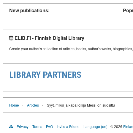
New publications:
Popu
ELIB.FI - Finnish Digital Library
Create your author's collection of articles, books, author's works, biographies
LIBRARY PARTNERS
›
›
Home
Articles
Syyt, miksi jalkapalloilija Messi on suosittu
Privacy
Terms
FAQ
Invite a Friend
Language (en)
© 2026
Finlan