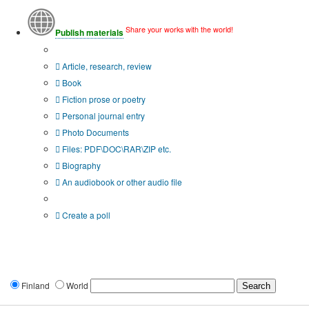
Share your works with the world!
Publish materials
Publication type?
Article, research, review
Book
Fiction prose or poetry
Personal journal entry
Photo Documents
Files: PDF\DOC\RAR\ZIP etc.
Biography
An audiobook or other audio file
Additional options:
Create a poll
Finland
World