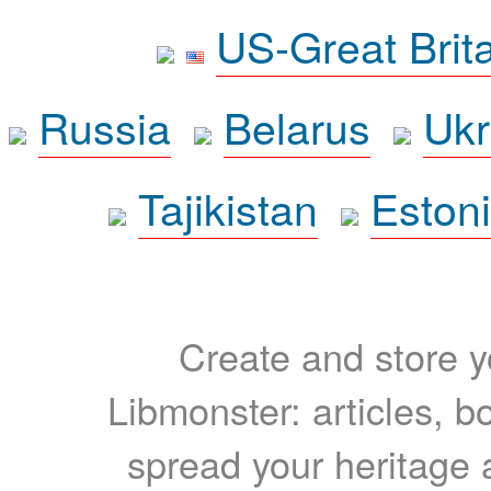
US-Great Brit
Russia
Belarus
Ukr
Tajikistan
Eston
Create and store yo
Libmonster: articles, b
spread your heritage a