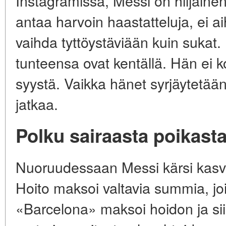
Instagramissa, Messi on hiljaine
antaa harvoin haastatteluja, ei a
vaihda tyttöystäviään kuin sukat.
tunteensa ovat kentällä. Hän ei 
syystä. Vaikka hänet syrjäytetää
jatkaa.
Polku sairaasta poikast
Nuoruudessaan Messi kärsi kasv
Hoito maksoi valtavia summia, joit
«Barcelona» maksoi hoidon ja si