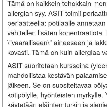
Tämä on kaikkein tehokkain mene
allergian syy. ASIT toimii periaatt
periaatteella: potilaalle annetaan 
vähitellen lisäten konentraatiota
\"vaaralliseen\" aineeseen ja lak
kovasti. Tämä on kuin allergiaa v
ASIT suoritetaan kursseina (ylee
mahdollistaa kestävän palaamise
jälkeen. Se on suositeltavaa pölyall
kotipölylle, hyönteisten myrkylle
käytetään eläinten turkin ja sieni