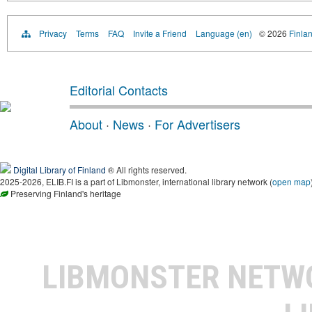
Privacy
Terms
FAQ
Invite a Friend
Language (en)
© 2026
Finlan
Editorial Contacts
About
·
News
·
For Advertisers
Digital Library of Finland
® All rights reserved.
2025-2026, ELIB.FI is a part of Libmonster, international library network (
open map
Preserving Finland's heritage
LIBMONSTER NET