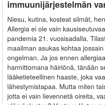
immuunijärjestelmän v
Niesu, kutina, kosteat silmät, he
Allergia ei ole vain kausiseutuva
pandemia 21. vuosisadalla. Tila
maailman asukas kohtaa jossai
ongelman. Ja jos ennen allergiaa 
harmittomana häiriönä, tänään s
lääketieteellinen haaste, joka vaat
lähestymistapaa. Mutta miten tais
jotta ei vain lievennetä oireita, v