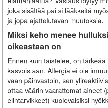
elämänlaatua? Vastaus löytyy mon
joka sisältää paitsi lääkkeitä my
ja jopa ajattelutavan muutoksia.
Miksi keho menee hulluksi:
oikeastaan on
Ennen kuin taistelee, on tärkeää
kasvoistaan. Allergia ei ole immu
vaan päinvastoin, sen ylireaktiiv
ottaa väärin vaarattomat aineet (
elintarvikkeet) kuolevaisiksi hyök