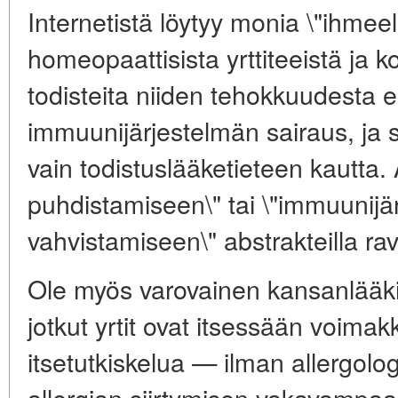
Internetistä löytyy monia \"ihmeel
homeopaattisista yrttiteeistä ja kod
todisteita niiden tehokkuudesta ei
immuunijärjestelmän sairaus, ja 
vain todistuslääketieteen kautta.
puhdistamiseen\" tai \"immuunijä
vahvistamiseen\" abstrakteilla ravi
Ole myös varovainen kansanlääk
jotkut yrtit ovat itsessään voimak
itsetutkiskelua — ilman allergolo
allergian siirtymisen vakavampa