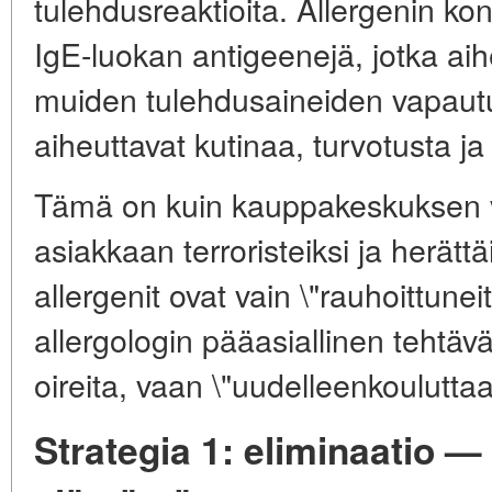
tulehdusreaktioita. Allergenin kon
IgE-luokan antigeenejä, jotka aihe
muiden tulehdusaineiden vapaut
aiheuttavat kutinaa, turvotusta j
Tämä on kuin kauppakeskuksen var
asiakkaan terroristeiksi ja herätt
allergenit ovat vain \"rauhoittunei
allergologin pääasiallinen tehtävä
oireita, vaan \"uudelleenkoulutta
Strategia 1: eliminaatio — 