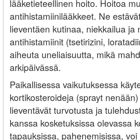
lääketieteellinen hoito. Hoitoa 
antihistamiinilääkkeet. Ne estävät
lieventäen kutinaa, niekkailua ja
antihistamiinit (tsetirizini, loratadi
aiheuta uneliaisuutta, mikä mahdo
arkipäivässä.
Paikallisessa vaikutuksessa käyt
kortikosteroideja (sprayt nenään)
lieventävät turvotusta ja tulehdu
kanssa kosketuksissa olevassa k
tapauksissa, pahenemisissa, voi