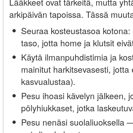
Lääkkeet ovat tärkeitä, mutta yht
arkipäivän tapoissa. Tässä muuta
Seuraa kosteustasoa kotona:
taso, jotta home ja klutsit eivä
Käytä ilmanpuhdistimia ja kost
mainitut harkitsevasesti, jotta
kasvualustaa).
Pesu ihoasi kävelyn jälkeen, j
pölyhiukkaset, jotka laskeutuva
Pesu nenäsi suolaliuoksella —