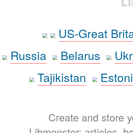
L
US-Great Brit
Russia
Belarus
Ukr
Tajikistan
Eston
Create and store yo
Libmonster: articles, b